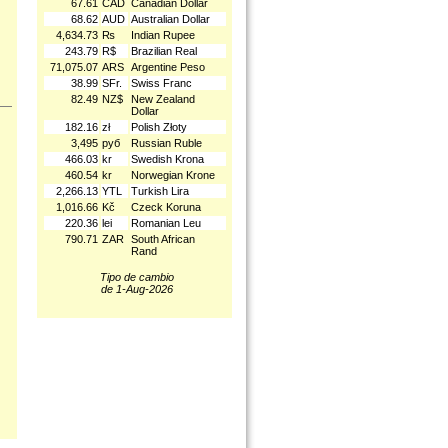
67.61
CAD
Canadian Dollar
68.62
AUD
Australian Dollar
4,634.73
₨
Indian Rupee
243.79
R$
Brazilian Real
71,075.07
ARS
Argentine Peso
38.99
SFr.
Swiss Franc
82.49
NZ$
New Zealand
Dollar
182.16
zł
Polish Złoty
3,495
руб
Russian Ruble
466.03
kr
Swedish Krona
460.54
kr
Norwegian Krone
2,266.13
YTL
Turkish Lira
1,016.66
Kč
Czeck Koruna
220.36
lei
Romanian Leu
790.71
ZAR
South African
Rand
Tipo de cambio
de 1-Aug-2026