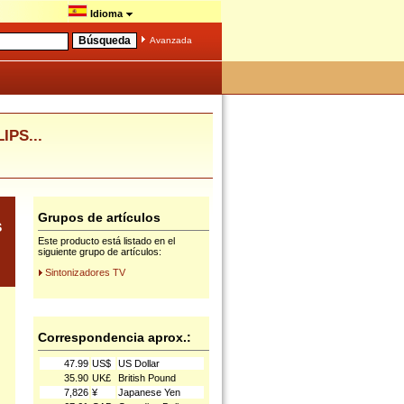
Idioma
Avanzada
IPS...
Grupos de artículos
S
Este producto está listado en el
siguiente grupo de artículos:
Sintonizadores TV
Correspondencia aprox.:
47.99
US$
US Dollar
35.90
UK£
British Pound
7,826
¥
Japanese Yen