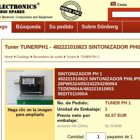
Cesta
ogo
Búsqueda
Su pedido
Sobre Dönberg
Tuner TUNERPH1 - 482221010823 SINTONIZADOR PHIL
Home
Catálogo
Recambios de audio
Tuners
TUNER PH 1
SINTONIZADOR PH 1
482221010823 SINTONIZADOR PHILIP
28PW5324/05/242254290064
TEDE9004A/482221010853
9EEIT011000A
No. de Pedido:
TUNER PH 1
Unidad de Embalaje:
1
Haga clic en la imagen
para ampliarla
Precio neto por
42.07 EUR
embalaje:
Incluido IVA (23%):
51.75 EUR
Cantidad:
paquetes de 1