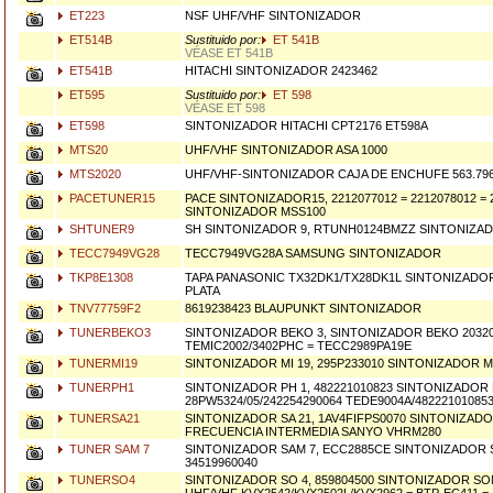
ET223
NSF UHF/VHF SINTONIZADOR
ET514B
Sustituido por:
ET 541B
VÉASE ET 541B
ET541B
HITACHI SINTONIZADOR 2423462
ET595
Sustituido por:
ET 598
VÉASE ET 598
ET598
SINTONIZADOR HITACHI CPT2176 ET598A
MTS20
UHF/VHF SINTONIZADOR ASA 1000
MTS2020
UHF/VHF-SINTONIZADOR CAJA DE ENCHUFE 563.79
PACETUNER15
PACE SINTONIZADOR15, 2212077012 = 2212078012 = 
SINTONIZADOR MSS100
SHTUNER9
SH SINTONIZADOR 9, RTUNH0124BMZZ SINTONIZA
TECC7949VG28
TECC7949VG28A SAMSUNG SINTONIZADOR
TKP8E1308
TAPA PANASONIC TX32DK1/TX28DK1L SINTONIZADOR
PLATA
TNV77759F2
8619238423 BLAUPUNKT SINTONIZADOR
TUNERBEKO3
SINTONIZADOR BEKO 3, SINTONIZADOR BEKO 20320
TEMIC2002/3402PHC = TECC2989PA19E
TUNERMI19
SINTONIZADOR MI 19, 295P233010 SINTONIZADOR M
TUNERPH1
SINTONIZADOR PH 1, 482221010823 SINTONIZADOR 
28PW5324/05/242254290064 TEDE9004A/482221010853
TUNERSA21
SINTONIZADOR SA 21, 1AV4FIFPS0070 SINTONIZAD
FRECUENCIA INTERMEDIA SANYO VHRM280
TUNER SAM 7
SINTONIZADOR SAM 7, ECC2885CE SINTONIZADOR 
34519960040
TUNERSO4
SINTONIZADOR SO 4, 859804500 SINTONIZADOR S