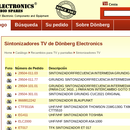
Cesta
ogo
Búsqueda
Su pedido
Sobre Dönberg
Sintonizadores TV de Dönberg Electronics
Home
Catálogo
Recambios para TV y pantallas
Sintonizadores TV
Foto
Número de Pedido
Descripción
29504-011.03
SINTONIZADORFRECUENCIA INTERMEDIA GRUNDIG
29504-011.77
GRUNDIG SINTONIZADORFRECUENCIA INTERMEDIA
29504-101.01
GRUNDIG SINTONIZADORFRECUENCIA INTERMEDIA
(PARA CUC 3410...) PARA NON INTERCAMBIO GOTO
29504-301.01
SINTONIZADOR GRUNDIG CUC2021 ORIGINAL
8668812242
SINTONIZADOR BLAUPUNKT
CTF5510A
UHF/VHF SINTONIZADOR THOMSON 21MG130G TX807
CTT5510
EG411
UHF/VHF SINTONIZADOR TOSHIBA
ELC2000
UHF/VHF SINTONIZADOR ASA 1000
ET017
TFK SINTONIZADOR ET 017