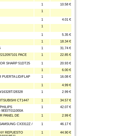
1
10.58 €
1
1
4.01 €
1
1
5.35 €
1
18.34 €
6
1
31.74 €
2212097101 PACE
1
22.85 €
DOR SHARP 51DT25
1
20.93 €
1
6.00 €
 PUERTA LID/FLAP
1
16.08 €
1
4.99 €
/16328T/28328
1
2.99 €
ITSUBISHI CT1447
1
34.57 €
PHILIPS
1
42.07 €
 9EEIT011000A
OR PANEL DE
1
2.99 €
SAMSUNG CX3312Z /
1
46.17 €
ONY REPUESTO
1
44.90 €