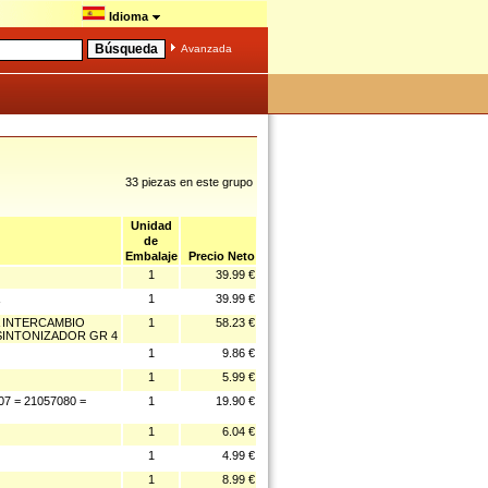
Idioma
Avanzada
33 piezas en este grupo
Unidad
de
Embalaje
Precio Neto
1
39.99 €
1
39.99 €
 INTERCAMBIO
1
58.23 €
 SINTONIZADOR GR 4
1
9.86 €
1
5.99 €
 = 21057080 =
1
19.90 €
1
6.04 €
1
4.99 €
1
8.99 €