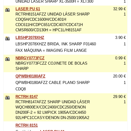
UNIDAD LÁSER SHARP XL-3500H = XLT300
1
LASER PU 61
32.99 €
RCTRH8151AFZZ UNIDAD LÁSER SHARP
1
CDQ5H/CDC1600H/CDC401H
CDC611H/CDPC651/CDC407/CDC471H
CMSR600/CD130H = HPC1L/H8151AF
LBSHP2078XHZ
3.90 €
LBSHP2078XHZZ BRIDA, INK SHARP F01460
1
FAX MÁQUINA = IMAGING FILM LANGE
NBRGY0773FCZ
0.99 €
NBRGY0773FCZZ COJINETE DE BOLAS
1
SHARP
QPWBH0180AFZ
20.00 €
QPWBH0180AFZZ CABLE PLANO SHARP
1
CDQ8
RCTRH 8147
29.90 €
RCTRH8147AFZZ SHARP UNIDAD LÁSER
1
WQCH800EX/CDC2400/CDC250/DENON
DN200F-2 = 92 LMPICK 1905A/CDC4450
92LHPC1CCASY/DENON DN-2500/1905A2
RCTRH 8151