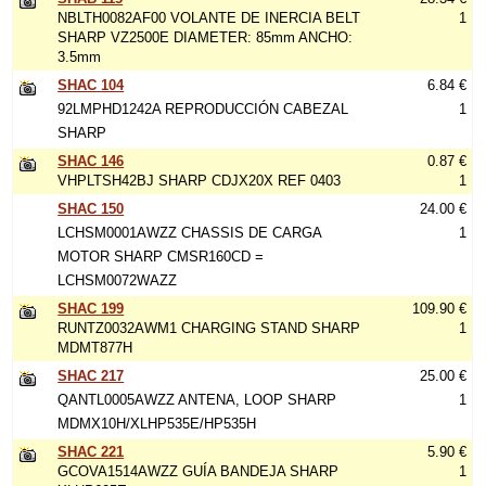
NBLTH0082AF00 VOLANTE DE INERCIA BELT
1
SHARP VZ2500E DIAMETER: 85mm ANCHO:
3.5mm
SHAC 104
6.84 €
92LMPHD1242A REPRODUCCIÓN CABEZAL
1
SHARP
SHAC 146
0.87 €
VHPLTSH42BJ SHARP CDJX20X REF 0403
1
SHAC 150
24.00 €
LCHSM0001AWZZ CHASSIS DE CARGA
1
MOTOR SHARP CMSR160CD =
LCHSM0072WAZZ
SHAC 199
109.90 €
RUNTZ0032AWM1 CHARGING STAND SHARP
1
MDMT877H
SHAC 217
25.00 €
QANTL0005AWZZ ANTENA, LOOP SHARP
1
MDMX10H/XLHP535E/HP535H
SHAC 221
5.90 €
GCOVA1514AWZZ GUÍA BANDEJA SHARP
1