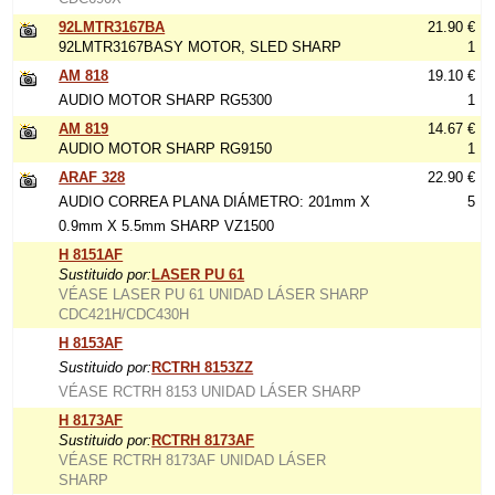
92LMTR3167BA
21.90 €
92LMTR3167BASY MOTOR, SLED SHARP
1
AM 818
19.10 €
AUDIO MOTOR SHARP RG5300
1
AM 819
14.67 €
AUDIO MOTOR SHARP RG9150
1
ARAF 328
22.90 €
AUDIO CORREA PLANA DIÁMETRO: 201mm X
5
0.9mm X 5.5mm SHARP VZ1500
H 8151AF
Sustituido por:
LASER PU 61
VÉASE LASER PU 61 UNIDAD LÁSER SHARP
CDC421H/CDC430H
H 8153AF
Sustituido por:
RCTRH 8153ZZ
VÉASE RCTRH 8153 UNIDAD LÁSER SHARP
H 8173AF
Sustituido por:
RCTRH 8173AF
VÉASE RCTRH 8173AF UNIDAD LÁSER
SHARP