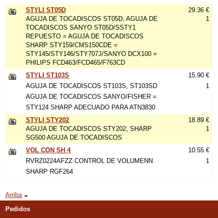
STYLI ST05D
29.36 €
AGUJA DE TOCADISCOS ST05D, AGUJA DE
1
TOCADISCOS SANYO ST05D/SSTY1
REPUESTO = AGUJA DE TOCADISCOS
SHARP STY159/CMS150CDE =
STY145/STY146/STY707J/SANYO DCX100 =
PHILIPS FCD463/FCD465/F763CD
STYLI ST103S
15.90 €
AGUJA DE TOCADISCOS ST103S, ST103SD
1
AGUJA DE TOCADISCOS SANYO/FISHER =
STY124 SHARP ADECUADO PARA ATN3830
STYLI STY202
18.89 €
AGUJA DE TOCADISCOS STY202, SHARP
1
SG500 AGUJA DE TOCADISCOS
VOL CON SH 4
10.55 €
RVRZ0224AFZZ CONTROL DE VOLUMENN
1
SHARP RGF264
Arriba
Pedidos