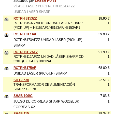
Sustituido por:
LASER PU 61
VÉASE LASER PU 61 RCTRH8151AFZZ
UNIDAD LÁSER SHARP
RCTRH 8153ZZ
19.90 €
RCTRH8153ZZ/AF01 UNIDAD LÁSER SHARP
1
(PICK-UP) = H8153AF1/H8153AF/H8153AP1
RCTRH 8173AF
39.90 €
RCTRH8173AFZZ UNIDAD LÁSER (PICK-UP)
1
SHARP
RCTRH8112AFZ
91.90 €
RCTRH8112AFZZ UNIDAD LÁSER SHARP CD-
1
320E (PICK-UP) H8112AF
RCTRH8175AF
68.00 €
UNIDAD LÁSER (PICK-UP) SHARP
1
SH GF570
22.51 €
TRANSFORMADOR DE ALIMENTACIÓN
1
SHARP GF570
SHAB 106/G
7.83 €
JUEGO DE CORREAS SHARP WQ262EBK
1
CORREAS X2
SHAB 115
28.34 €