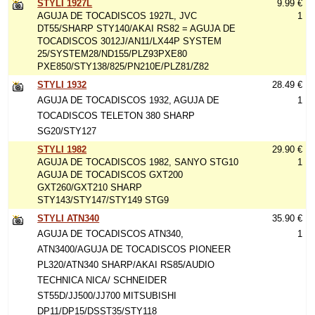
STYLI 1927L
9.99 €
AGUJA DE TOCADISCOS 1927L, JVC
1
DT55/SHARP STY140/AKAI RS82 = AGUJA DE
TOCADISCOS 3012J/AN11/LX44P SYSTEM
25/SYSTEM28/ND155/PLZ93PXE80
PXE850/STY138/825/PN210E/PLZ81/Z82
STYLI 1932
28.49 €
AGUJA DE TOCADISCOS 1932, AGUJA DE
1
TOCADISCOS TELETON 380 SHARP
SG20/STY127
STYLI 1982
29.90 €
AGUJA DE TOCADISCOS 1982, SANYO STG10
1
AGUJA DE TOCADISCOS GXT200
GXT260/GXT210 SHARP
STY143/STY147/STY149 STG9
STYLI ATN340
35.90 €
AGUJA DE TOCADISCOS ATN340,
1
ATN3400/AGUJA DE TOCADISCOS PIONEER
PL320/ATN340 SHARP/AKAI RS85/AUDIO
TECHNICA NICA/ SCHNEIDER
ST55D/JJ500/JJ700 MITSUBISHI
DP11/DP15/DSST35/STY118