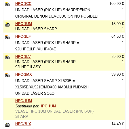
HPC 1CC
109.90 €
UNIDAD LÁSER (PICK-UP) SHARP/DENON
1
ORIGINAL DENON DEVOLUCIÓN NO POSIBLE!
HPC 1UM
15.99 €
UNIDAD LÁSER SHARP
1
HPC-1LF
64.53 €
UNIDAD LÁSER (PICK-UP) SHARP =
1
92LHPC1LF /XLHP404E
HPC-1LV
89.90 €
UNIDAD LÁSER (PICK-UP) SHARP
1
92LHPC1LASY
HPC-1MX
39.90 €
UNIDAD LÁSER SHARP XL520E =
1
XL505E/XL521E/MDX60H/MDM1H/MDM2H
UNIDAD LÁSER SÓLO
HPC-1UM
Sustituido por:
HPC 1UM
VÉASE HPC 1UM UNIDAD LÁSER (PICK-UP)
SHARP
HPC-3LX
14.40 €