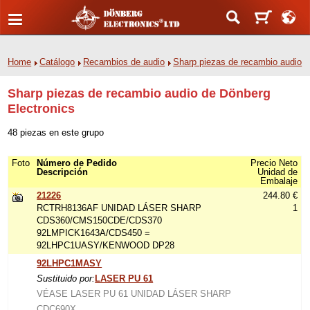
Home
Catálogo
Recambios de audio
Sharp piezas de recambio audio
Sharp piezas de recambio audio de Dönberg
Electronics
48 piezas en este grupo
Foto
Número de Pedido
Precio Neto
Descripción
Unidad de
Embalaje
21226
244.80 €
RCTRH8136AF UNIDAD LÁSER SHARP
1
CDS360/CMS150CDE/CDS370
92LMPICK1643A/CDS450 =
92LHPC1UASY/KENWOOD DP28
92LHPC1MASY
Sustituido por:
LASER PU 61
VÉASE LASER PU 61 UNIDAD LÁSER SHARP
CDC690X