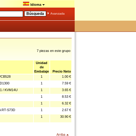
Idioma
Avanzada
7 piezas en este grupo
Unidad
de
Embalaje
Precio Neto
/CB528
1
1.00 €
D1300
1
7.59 €
1 / KVM14U
1
3.65 €
1
8.53 €
1
6.32 €
 RT-S73D
1
2.67 €
1
30.90 €
Arriba