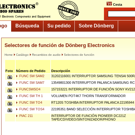
Cesta
ogo
Búsqueda
Su pedido
Sobre Dönberg
Selectores de función de Dönberg Electronics
Home
Catálogo
Recambios de audio
Selectores de función
Foto
Número de Pedido
Descripción
FUNC SW SAM2
31202116001 INTERRUPTOR SAMSUNG TENSAI 500R
FUNC SW SAM7
13549801300 INTERRUPTOR PALANCA SAMSUNG RC
FUNCSWSO4
157153221 INTERRUPTOR DE FUNCIÓN SONY KV212
FUNC SW TH 1
VOLUMEN POT4K7 THORN TRANSFORMADOR
FUNC SW TO4
RT120S TOSHIBA INTERRUPTOR PALANCA 22195944
FUNC SW TOS4
22195351 BAND SELECCIÓN INTERRUPTOR TOSHIBA
PIAC 211
INTERRUPTOR DE FUNCIÓN PIONEER DC221Z
TAPE/CD/VIDEO/SINTONIZADOR/PHONO