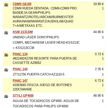
CDM9 GEAR
19.90 €
CDM9 RUEDA DENTADA, CDM9-CDM9 PRO
1
BANDEJA GEAR/PHILIPS
MARANTZ/ROTEL/ARCAM/BURMEISTER
AURA/NAIM/MARANTZ/AUDIOLAB/QUAD
T+A/METAXAS ETC.
KSM 213CDM
44.90 €
UNIDAD LÁSER SONY/PHILIPS
1
COMPL.MECHANISM LASER HEAD-KSS213C
= KSS213CCM
PHAC 134
0.72 €
482249242709 RESORTE PARA PUERTA DE
1
CASSETTE AZ8052
PHAC 144
2.35 €
27711756 PUERTA CATCH AZ1110-5
1
PHAC 147
6.72 €
41063665 FASCIA JUEGO DE BOTONES
1
22DC594/60E
STYLI GP400I
48.90 €
AGUJA DE TOCADISCOS GP400I, AGUJA DE
1
TOCADISCOS PARA PHILIPS GP400II