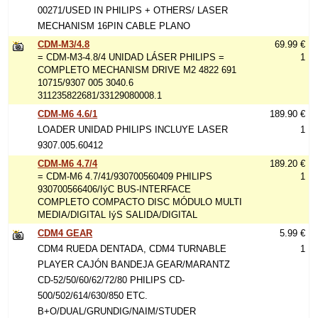
00271/USED IN PHILIPS + OTHERS/ LASER
MECHANISM 16PIN CABLE PLANO
CDM-M3/4.8
69.99 €
= CDM-M3-4.8/4 UNIDAD LÁSER PHILIPS =
1
COMPLETO MECHANISM DRIVE M2 4822 691
10715/9307 005 3040.6
311235822681/33129080008.1
CDM-M6 4.6/1
189.90 €
LOADER UNIDAD PHILIPS INCLUYE LASER
1
9307.005.60412
CDM-M6 4.7/4
189.20 €
= CDM-M6 4.7/41/930700560409 PHILIPS
1
930700566406/IýC BUS-INTERFACE
COMPLETO COMPACTO DISC MÓDULO MULTI
MEDIA/DIGITAL IýS SALIDA/DIGITAL
CDM4 GEAR
5.99 €
CDM4 RUEDA DENTADA, CDM4 TURNABLE
1
PLAYER CAJÓN BANDEJA GEAR/MARANTZ
CD-52/50/60/62/72/80 PHILIPS CD-
500/502/614/630/850 ETC.
B+O/DUAL/GRUNDIG/NAIM/STUDER