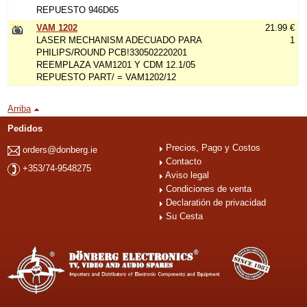
REPUESTO 946D65
VAM 1202
21.99 €
LASER MECHANISM ADECUADO PARA
1
PHILIPS/ROUND PCB!330502220201
REEMPLAZA VAM1201 Y CDM 12.1/05
REPUESTO PART/ = VAM1202/12
Arriba
Pedidos
Precios, Pago y Costos
orders@donberg.ie
Contacto
+353/74-9548275
Aviso legal
Condiciones de venta
Declaratión de privacidad
Su Cesta