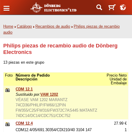
Home
Catálogo
Recambios de audio
Philips piezas de recambio
audio
Philips piezas de recambio audio de Dönberg
Electronics
13 piezas en este grupo
Foto
Número de Pedido
Precio Neto
Descripción
Unidad de
Embalaje
CDM 12.1
Sustituido por:
VAM 1202
VÉASE VAM 1202 MARANTZ
74CD36/PHILIP/FW66/12PIN
FW355/C25/FW316/FW372C7AS445 MATANTZ
74DC14/DC14/CDC751/CDC752
CDM 12.4
27.99 €
CDM12.4/05/691.30354/CDI210/40 3104 147
1