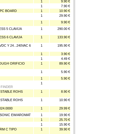
1
9.90 €
1
7.90 €
/PC BOARD
1
10.90 €
1
29.90 €
1
9.90 €
SS 5 CLAVIJA
1
290.00 €
SS 6 CLAVIJA
1
133.90 €
C Y 24...240VAC 6
1
195.90 €
1
3.90 €
1
4.49 €
ROUGH ORIFICIO
1
89.90 €
1
5.90 €
1
5.90 €
1
É FINDER
OSTABLE ROHS
1
8.90 €
OSTABLE ROHS
1
10.90 €
024.0000
1
29.99 €
ASONIC EW/AROMAT
1
19.90 €
1
25.70 €
1
15.90 €
RM C TIPO
1
39.90 €