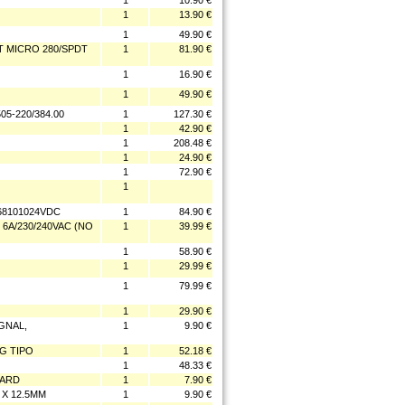
1
10.90 €
1
13.90 €
1
49.90 €
 MICRO 280/SPDT
1
81.90 €
1
16.90 €
1
49.90 €
05-220/384.00
1
127.30 €
1
42.90 €
1
208.48 €
1
24.90 €
1
72.90 €
1
68101024VDC
1
84.90 €
6A/230/240VAC (NO
1
39.99 €
1
58.90 €
1
29.99 €
1
79.99 €
1
29.90 €
GNAL,
1
9.90 €
NG TIPO
1
52.18 €
1
48.33 €
OARD
1
7.90 €
 X 12.5MM
1
9.90 €