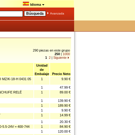
Idioma
Avanzada
290 piezas en este grupo
250
|
1000
1
2
|
Siguiente
Unidad
de
Embalaje
Precio Neto
O MZ/K-18-H 0431 05
1
9.90 €
1
47.99 €
ENCHUFE RELÉ
1
89.00 €
1
139.90 €
1
189.90 €
1
9.90 €
T
1
14.99 €
1
20.30 €
5.5-24V = 400-744
1
84.90 €
1
120.00 €