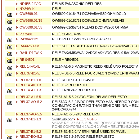
NF4EB-24V-C
RELAIS PANASONIC REFURBS
NY24W-K
RELÉ
OW5699.01
OW5699.01/184/61 DC24V/5A/4350 OHM DOLD
OW5699.01/18
OW5699.01/182/61 DC6V/315 OHM/5A RELAIS
OW5699.01/35
OW5699.01/357/61 RELAIS DC24V/2960 OHM/5A
PD 2401
RELÉ CLARE 4PIN
RA30421121
REED RELÉ 12VDC/500R/0.25A/SPDT
RA4425-D08
RELÉ SOLID STATE CARLO GAVAZZI 25A/480VAC-OUT
RA4L-D12W-K
RELÉ TAKAMISAWA 12VDC/1A/24VDC RES. 0.5A/120VA
RE 04501
RELÉ = RE04501
REL 14-A1-5.
REL14-A1-5.5 MAGNETIC REED RELÉ UNO POLE/24
REL 37-B1-5.
REL 37-B1-5.5 RELÉ FOUR JALÓN 24VDC ERNI PARA 
REL07-B1-1.0
RELÉ REL07-B1-1-0 24VDC
REL14-A0-1.3
RELÉ 15V REPUESTO
REL14-A1-1.3
RELÉ ERNI 24V REPUESTO
REL37-A1-5.5
REL37-A1-5.5-24VDC ERNI RELAIS REPUESTO
REL37-AO-5.2
REL37AO-5.2-24VDC REPUESTO HAS INFERIOR CO
CONMUTACIÓN RATING THAN ERNI ORIGINAL = REL3
24VDC/400-744
REL37-AO-5.5
REL37-AO-5.5-24V RELÉ ERNI
REL37-B1-1.3
Sustituido por:
REL 37-B1-5.
VÉASE REL 37-B1-5. ERNI NO ROHS CONFORM 4 JAL
ROHS CONFORM 4 JALÓN 2 VÍAS = REL37B1-5.2-24V/
REL37-B1-5.2
REL37-B1-5.2-24V ERNI RELÉ USED/EX PANEL
REL37-BO-5.2
REL37-BO5.2-24VDC RELÉ REPUESTO