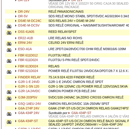
DR-12V
Sustituido por:
DR 12V
VÉASE DR 12V 80 X 10322Y 50 ORIG CAJA 30 SEALED
ORIGINAL PACKAGE
DR-24V
RELÉ PANASONIC/NAIS
DR-5V
SDS RELÉ MONO STABIL SPDT/5VDC AG501904 0.3A/
DS4E-M-DC24C
SDS RELAIS 24V = DS4E-M-24V
DS4E-M-DC5V
SDS RELÉ ORIGINAL = NAIS/MATSUSHITA/AROMAT 40
DSS 41A05
REED RELAY/SPST
ER22-A1B
LRE RELAIS NO ROHS
ERNI 24V
CELRID 24V ERNI RELÉ
ESO-A1A
LRE 2PDT/2A/28VDC/700 OHM RELÉ M39016/6-109M
FBR 611D012
FUJITSU RELÉ
FBR 611D024
FUJITSU 5-PIN RELÉ SPDT/24VDC
FBR 613D024
RELAIS
FBR 621D024
POWER RELÉ FUJITSU 24VDC/5A DPDT/28.7 X 12.6 X
FINDER RELAY
7S.14.9.024.4220 FINDER RELÉ
G2R-1-E 24VD
G2R-1-E 24VDC OMRON RELÉ SPDT
G2R-1-SN 120
G2R-1-SN 120VAC (S) POWER RELÉ 120V/10A/2.5KVA
G2R-1A 24VDC
OMRON POWER PCB RELÉ 24V
G3M-203P5V
5VDC/100-240VAC 3A ZERO CROSS OMRON RELÉ
G5Q-1AEU-24V
OMRON RELAY/24VDC 10A-250VAV SPST
G6A-274P 24V
G6AK-274P-ST-US-DC24 OMRON RELAIS G6AK274P
G6A-434P 24V
Sustituido por:
G6A-434P-ST
VÉASE G6A-434P-ST RELAIS OMRON 4 JALÓN /2 VÍA
G6A-434P-ST
G6A-434P-ST-US-DC24 OMRON RELÉ BAJO SIGNAL
SEALED 1A/4PDT 24VDC/360mW / = G6A-434P 24V