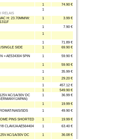
1
74.90 €
1
I RELAIS
AC H: 23.70MM/W:
1
3.99 €
1311F
1
7.90 €
1
1
71.89 €
/SINGLE SIDE
1
69.90 €
 = AE534304 5PIN
1
59.90 €
1
59.90 €
1
35.99 €
1
29.20 €
1
457.12 €
1
549.90 €
125V AC/1A/30V DC
1
36.99 €
 GERMANY/JAPAN)
1
19.99 €
ROMAT/NAIS/SDS
1
49.90 €
SOME PINS SHORTED
1
19.99 €
8 CLAVIJA AE564404
1
63.40 €
125V AC/1A/30V DC
1
36.08 €