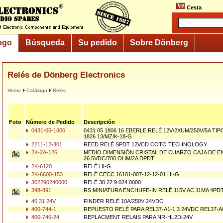
Cesta
ogo
Búsqueda
Su pedido
Sobre Dönberg
Relés de Dönberg Electronics
Home
Catálogo
Relés
Foto
Número de Pedido
Descripción
0431-05-1806
0431 05 1806 16 EBERLE RELÉ 12V/2XUM/250V/5A TIP
1826 13/MZ/K-18-G
2211-12-301
REED RELÉ SPDT 12VCD COTO TECHNOLOGY
2K-2A-126
MEDIO DIMENSIÓN CRISTAL DE CUARZO CAJA DE 
26.5VDC/700 OHM/2A DPDT
2K-6120
RELÉ HI-G
2K-6600-153
RELÉ CECC 16101-007-12-12-01 HI-G
302290240000
RELÉ 30.22.9.024.0000
348-891
RS MINIATURA ENCHUFE-IN RELÉ 115V AC 11MA 4PD
40.31 24V
FINDER RELÉ 10A/250V 24VDC
400-744-1
REPUESTO RELÉ PARA REL37-A1-1.3 24VDC REL37-A0-
400-746-24
REPLACMENT RELAIS PARA NR-HL2D-24V