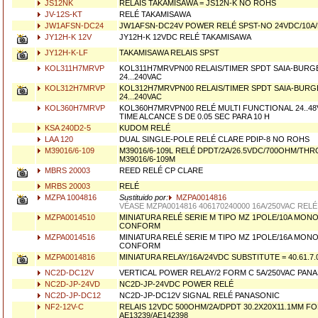
JS12NK
RELAIS TAKAMISAWA = JS12N-K NO ROHS
JV-12S-KT
RELÉ TAKAMISAWA
JW1AFSN-DC24
JW1AFSN-DC24V POWER RELÉ SPST-NO 24VDC/10A
JY12H-K 12V
JY12H-K 12VDC RELÉ TAKAMISAWA
JY12H-K-LF
TAKAMISAWA RELAIS SPST
KOL311H7MRVP
KOL311H7MRVPN00 RELAIS/TIMER SPDT SAIA-BURGE
24...240VAC
KOL312H7MRVP
KOL312H7MRVPN00 RELAIS/TIMER SPDT SAIA-BURGE
24...240VAC
KOL360H7MRVP
KOL360H7MRVPN00 RELÉ MULTI FUNCTIONAL 24..48VD
TIME ALCANCE S DE 0.05 SEC PARA 10 H
KSA 240D2-5
KUDOM RELÉ
LAA 120
DUAL SINGLE-POLE RELÉ CLARE PDIP-8 NO ROHS
M39016/6-109
M39016/6-109L RELÉ DPDT/2A/26.5VDC/700OHM/TH
M39016/6-109M
MBRS 20003
REED RELÉ CP CLARE
MRBS 20003
RELÉ
MZPA 1004816
Sustituido por:
MZPA0014816
VÉASE MZPA0014816 406170240000 16A/250VAC REL
MZPA0014510
MINIATURA RELÉ SERIE M TIPO MZ 1POLE/10A MON
CONFORM
MZPA0014516
MINIATURA RELÉ SERIE M TIPO MZ 1POLE/16A MON
CONFORM
MZPA0014816
MINIATURA RELAY/16A/24VDC SUBSTITUTE = 40.61.7.
NC2D-DC12V
VERTICAL POWER RELAY/2 FORM C 5A/250VAC PAN
NC2D-JP-24VD
NC2D-JP-24VDC POWER RELÉ
NC2D-JP-DC12
NC2D-JP-DC12V SIGNAL RELÉ PANASONIC
NF2-12V-C
RELAIS 12VDC 500OHM/2A/DPDT 30.2X20X11.1MM FO
AE13239/AE142398