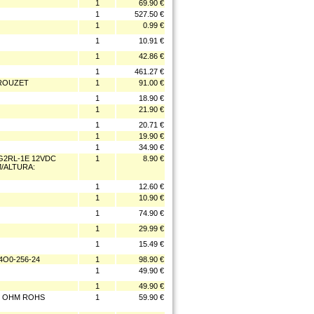
1
69.90 €
1
527.50 €
1
0.99 €
1
10.91 €
1
42.86 €
1
461.27 €
CROUZET
1
91.00 €
1
18.90 €
1
21.90 €
1
20.71 €
1
19.90 €
1
34.90 €
G2RL-1E 12VDC
1
8.90 €
M/ALTURA:
1
12.60 €
1
10.90 €
1
74.90 €
1
29.99 €
1
15.49 €
O0-256-24
1
98.90 €
1
49.90 €
1
49.90 €
85 OHM ROHS
1
59.90 €