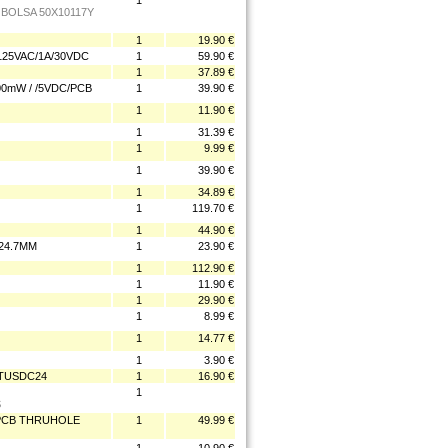
1
 BOLSA 50X10117Y
1
19.90 €
125VAC/1A/30VDC
1
59.90 €
1
37.89 €
0mW / /5VDC/PCB
1
39.90 €
1
11.90 €
1
31.39 €
1
9.99 €
1
39.90 €
1
34.89 €
1
119.70 €
1
44.90 €
 24.7MM
1
23.90 €
1
112.90 €
1
11.90 €
1
29.90 €
1
8.99 €
1
14.77 €
1
3.90 €
STUSDC24
1
16.90 €
1
S
 PCB THRUHOLE
1
49.99 €