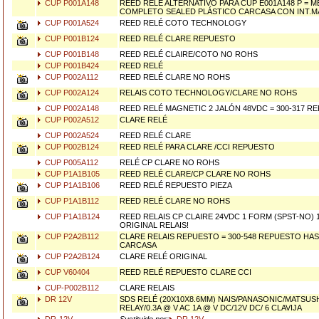
CUP P001A148
REED RELÉ ALTERNATIVO PARA CUP E001A148 P = M
COMPLETO SEALED PLÁSTICO CARCASA CON INT.M
CUP P001A524
REED RELÉ COTO TECHNOLOGY
CUP P001B124
REED RELÉ CLARE REPUESTO
CUP P001B148
REED RELÉ CLAIRE/COTO NO ROHS
CUP P001B424
REED RELÉ
CUP P002A112
REED RELÉ CLARE NO ROHS
CUP P002A124
RELAIS COTO TECHNOLOGY/CLARE NO ROHS
CUP P002A148
REED RELÉ MAGNETIC 2 JALÓN 48VDC = 300-317 R
CUP P002A512
CLARE RELÉ
CUP P002A524
REED RELÉ CLARE
CUP P002B124
REED RELÉ PARA CLARE /CCI REPUESTO
CUP P005A112
RELÉ CP CLARE NO ROHS
CUP P1A1B105
REED RELÉ CLARE/CP CLARE NO ROHS
CUP P1A1B106
REED RELÉ REPUESTO PIEZA
CUP P1A1B112
REED RELÉ CLARE NO ROHS
CUP P1A1B124
REED RELAIS CP CLAIRE 24VDC 1 FORM (SPST-NO) 
ORIGINAL RELAIS!
CUP P2A2B112
CLARE RELAIS REPUESTO = 300-548 REPUESTO HAS
CARCASA
CUP P2A2B124
CLARE RELÉ ORIGINAL
CUP V60404
REED RELÉ REPUESTO CLARE CCI
CUP-P002B112
CLARE RELAIS
DR 12V
SDS RELÉ (20X10X8.6MM) NAIS/PANASONIC/MATSUS
RELAY/0.3A @ V AC 1A @ V DC/12V DC/ 6 CLAVIJA