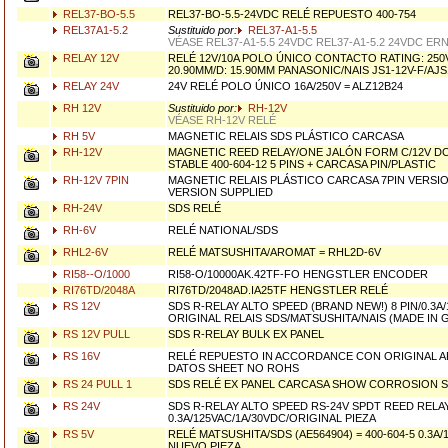
REL37-BO-5.5
REL37-BO-5.5-24VDC RELÉ REPUESTO 400-754
REL37A1-5.2
Sustituido por:
REL37-A1-5.5
VÉASE REL37-A1-5.5 24VDC REL37-A1-5.2 24VDC ERN
RELAY 12V
RELÉ 12V/10A POLO ÚNICO CONTACTO RATING: 250V
20.90MM/D: 15.90MM PANASONIC/NAIS JS1-12V-F/AJS
RELAY 24V
24V RELÉ POLO ÚNICO 16A/250V = ALZ12B24
RH 12V
Sustituido por:
RH-12V
VÉASE RH-12V RELÉ
RH 5V
MAGNETIC RELAIS SDS PLÁSTICO CARCASA
RH-12V
MAGNETIC REED RELAY/ONE JALÓN FORM C/12V DC
STABLE 400-604-12 5 PINS + CARCASA PIN/PLASTIC
RH-12V 7PIN
MAGNETIC RELAIS PLÁSTICO CARCASA 7PIN VERSION
VERSION SUPPLIED
RH-24V
SDS RELÉ
RH-6V
RELÉ NATIONAL/SDS
RHL2-6V
RELÉ MATSUSHITA/AROMAT = RHL2D-6V
RI58--O/1000
RI58-O/10000AK.42TF-FO HENGSTLER ENCODER
RI76TD/2048A
RI76TD/2048AD.IA25TF HENGSTLER RELÉ
RS 12V
SDS R-RELAY ALTO SPEED (BRAND NEW!) 8 PIN/0.3A/
ORIGINAL RELAIS SDS/MATSUSHITA/NAIS (MADE IN
RS 12V PULL
SDS R-RELAY BULK EX PANEL
RS 16V
RELÉ REPUESTO IN ACCORDANCE CON ORIGINAL A
DATOS SHEET NO ROHS
RS 24 PULL 1
SDS RELÉ EX PANEL CARCASA SHOW CORROSION 
RS 24V
SDS R-RELAY ALTO SPEED RS-24V SPDT REED RELAY/
0.3A/125VAC/1A/30VDC/ORIGINAL PIEZA
RS 5V
RELÉ MATSUSHITA/SDS (AE564904) = 400-604-5 0.3A/
NUEVO PIEZA