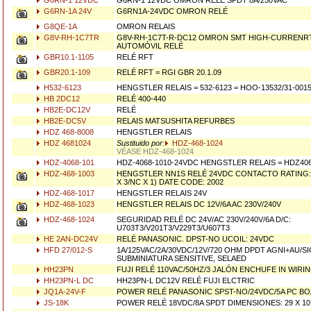
G6RN-1 12VDC
G6RN-1 12VDC OMRON RELÉ SPDT 8A/250VAC
G6RN-1A 24V
G6RN1A-24VDC OMRON RELÉ
G8QE-1A
OMRON RELAIS
G8V-RH-1C7TR
G8V-RH-1C7T-R-DC12 OMRON SMT HIGH-CURRENRT
AUTOMÓVIL RELÉ
GBR10.1-1105
RELÉ RFT
GBR20.1-109
RELÉ RFT = RGI GBR 20.1.09
H532-6123
HENGSTLER RELAIS = 532-6123 = HOO-13532/31-0015
HB 2DC12
RELÉ 400-440
HB2E-DC12V
RELÉ
HB2E-DC5V
RELAIS MATSUSHITA REFURBES
HDZ 468-8008
HENGSTLER RELAIS
HDZ 4681024
Sustituido por:
HDZ-468-1024
VÉASE HDZ-468-1024
HDZ-4068-101
HDZ-4068-1010-24VDC HENGSTLER RELAIS = HDZ40
HDZ-468-1003
HENGSTLER NN1S RELÉ 24VDC CONTACTO RATING: 
X 3/NC X 1) DATE CODE: 2002
HDZ-468-1017
HENGSTLER RELAIS 24V
HDZ-468-1023
HENGSTLER RELAIS DC 12V/6A AC 230V/240V
HDZ-468-1024
SEGURIDAD RELÉ DC 24V/AC 230V/240V/6A D/C:
U703T3/V201T3/V229T3/U607T3
HE 2AN-DC24V
RELÉ PANASONIC. DPST-NO UCOIL: 24VDC
HFD 27/012-S
1A/125VAC/2A/30VDC/12V/720 OHM DPDT AGNI+AU/SI
SUBMINIATURA SENSITIVE, SELAED
HH23PN
FUJI RELÉ 110VAC/50HZ/3 JALÓN ENCHUFE IN WIRI
HH23PN-L DC
HH23PN-L DC12V RELÉ FUJI ELCTRIC
JQ1A-24V-F
POWER RELÉ PANASONIC SPST-NO/24VDC/5A PC B
JS-18K
POWER RELÉ 18VDC/8A SPDT DIMENSIONES: 29 X 10