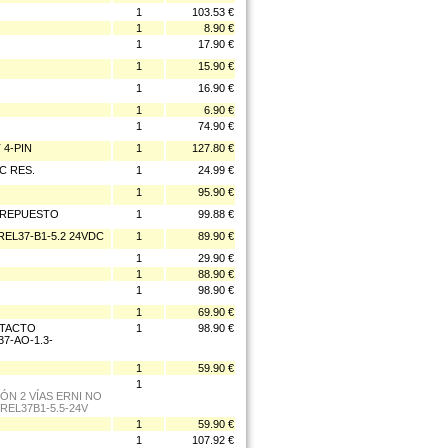
1
103.53 €
1
8.90 €
1
17.90 €
1
15.90 €
1
16.90 €
1
6.90 €
1
74.90 €
 4-PIN
1
127.80 €
C RES.
1
24.99 €
1
95.90 €
V REPUESTO
1
99.88 €
REL37-B1-5.2 24VDC
1
89.90 €
1
29.90 €
1
88.90 €
1
98.90 €
1
69.90 €
NTACTO
1
98.90 €
7-AO-1.3-
1
59.90 €
1
ÓN 2 VÍAS ERNI NO
REL37B1-5.5-24V
1
59.90 €
1
107.92 €