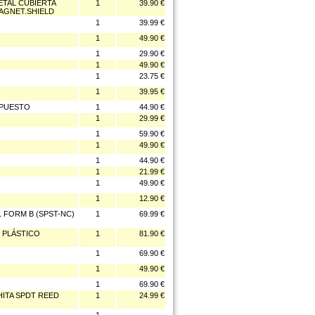
ETAL CUBIERTA
1
39.90 €
AGNET.SHIELD
1
39.99 €
1
49.90 €
1
29.90 €
1
49.90 €
1
23.75 €
1
39.95 €
EPUESTO
1
44.90 €
1
29.99 €
1
59.90 €
1
49.90 €
1
44.90 €
1
21.99 €
1
49.90 €
1
12.90 €
1 FORM B (SPST-NC)
1
69.99 €
 PLÁSTICO
1
81.90 €
1
69.90 €
1
49.90 €
1
69.90 €
HITA SPDT REED
1
24.99 €