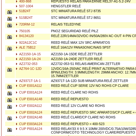
400-868
REPUESTO RELAIS PARA ERNIE REL37-A1-5.2-24V
507-1004
HENGSTLER RELÉ
51B24T
STC MINIATURA RELÉ STJ 8735
51SB24T
STC MINIATURA RELÉ STJ 8651
720RM-12
RELAIS TELEDYNE
750105
PNOZ SEGURIDAD RELÉ PILZ
84134120
RELÉ 22R/14MA/32V/DC-IN/50A/280V AC-OUT 4-PIN 
922A12C1C
REED RELÉ MAX 12V SRC APARATOS
ALE 75B12
RELÉ 16A/12V PANASONIC/NAIS SPST
AZ2150-1A-15
AZ2150-1A-15DE RELÉ ZETTLER
AZ2150-1A-24
AZ2150-1A-24DE ZETTLER RELÉ
AZ2732-053
AZ2732-053-51 RELAIS AMERICAN ZETTLER
AZ764-1C-12D
12VDC/16A-250VAC RELÉ PRINT ALTERNATIVO PARA 
8PIN/LENGTH: 3.9MM/LENGTH: 29MM ANCHO: 12.7M
15.7MM/ZETTLER
AZ9371T-1A-1
AZ9371T-1A-12D SUB MINIATURA RELÉ ZETTLER
CUP E001A112
REED RELÉ CUP SERIE 12V NO ROHS CP CLARE
CUP E001A124
REED RELÉ CLARE NO ROHS
CUP E001A148
REED RELÉ REPUESTO
CUP E002A112
REED RELÉ 12V CLARE NO ROHS
CUP E002A124
REED RELÉ REPUESTO SRC APARATOS/CP CLARE = 4
CUP E002A148
REED RELÉ CLARE/CP CLARE NO ROHS
CUP E003A124
REED RELÉ REPUESTO = 400-523
CUP P001A124
REED RELAY/33 X 9.5 X 10MM 200VDC/0.75A/10W/32
CONFORM/COTO TECHNOLOGY CLARE/REPUESTO