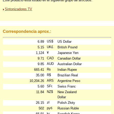
Este producto está listado en el siguiente grupo de artículos:
Sintonizadores TV
Correspondencia aprox.:
US$
6.89
US Dollar
UK£
5.15
British Pound
¥
1,124
Japanese Yen
CAD
9.71
Canadian Dollar
AUD
9.85
Australian Dollar
₨
665.41
Indian Rupee
R$
35.00
Brazilian Real
ARS
10,204.26
Argentine Peso
SFr.
5.60
Swiss Franc
NZ$
11.84
New Zealand
Dollar
zł
26.15
Polish Złoty
руб
502
Russian Ruble
kr
66.91
Swedish Krona