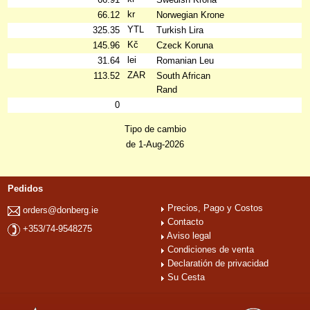
kr
66.12
Norwegian Krone
YTL
325.35
Turkish Lira
Kč
145.96
Czeck Koruna
lei
31.64
Romanian Leu
ZAR
113.52
South African
Rand
0
Tipo de cambio
de 1-Aug-2026
Pedidos
Precios, Pago y Costos
orders@donberg.ie
Contacto
+353/74-9548275
Aviso legal
Condiciones de venta
Declaratión de privacidad
Su Cesta