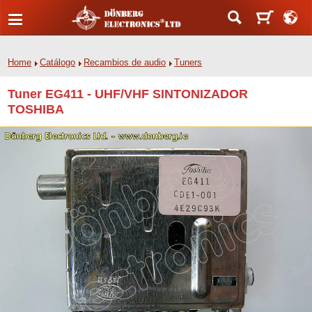
Home
Catálogo
Recambios de audio
Tuners
Tuner EG411 - UHF/VHF SINTONIZADOR
TOSHIBA