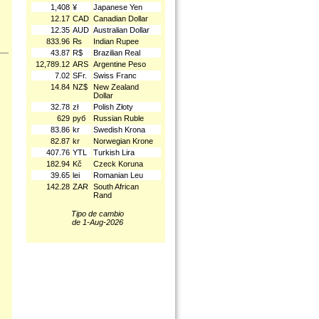
1,408
¥
Japanese Yen
12.17
CAD
Canadian Dollar
12.35
AUD
Australian Dollar
833.96
₨
Indian Rupee
43.87
R$
Brazilian Real
12,789.12
ARS
Argentine Peso
7.02
SFr.
Swiss Franc
14.84
NZ$
New Zealand
Dollar
32.78
zł
Polish Złoty
629
руб
Russian Ruble
83.86
kr
Swedish Krona
82.87
kr
Norwegian Krone
407.76
YTL
Turkish Lira
182.94
Kč
Czeck Koruna
39.65
lei
Romanian Leu
142.28
ZAR
South African
Rand
Tipo de cambio
de 1-Aug-2026