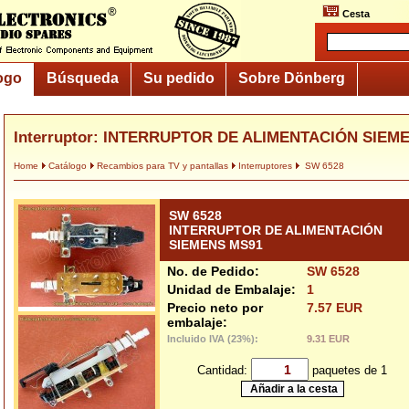
Cesta
ogo
Búsqueda
Su pedido
Sobre Dönberg
Interruptor: INTERRUPTOR DE ALIMENTACIÓN SIEM
Home
Catálogo
Recambios para TV y pantallas
Interruptores
SW 6528
SW 6528
INTERRUPTOR DE ALIMENTACIÓN
SIEMENS MS91
No. de Pedido:
SW 6528
Unidad de Embalaje:
1
Precio neto por
7.57 EUR
embalaje:
Incluido IVA (23%):
9.31 EUR
Cantidad:
paquetes de 1