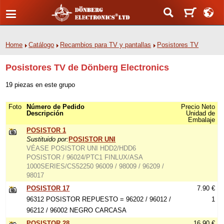
Home
Catálogo
Recambios para TV y pantallas
Posistores TV
Posistores TV de Dönberg Electronics
19 piezas en este grupo
Foto
Número de Pedido
Precio Neto
Descripción
Unidad de
Embalaje
POSISTOR 1
Sustituido por:
POSISTOR UNI
VÉASE POSISTOR UNI HDD2/HDD6
POSISTOR / 96024/PTC1 FINLUX/ASA
1000SERIES/CS52250 96009 / 98009 / 96209 /
98017
POSISTOR 17
7.90 €
96312 POSISTOR REPUESTO = 96202 / 96012 /
1
96212 / 96002 NEGRO CARCASA
POSISTOR 28
16.90 €