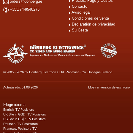
Precios, Pago y Costos
orders@donberg.ie
Contacto
+353/74-9548275
Aviso legal
Condiciones de venta
Declaratión de privacidad
Su Cesta
© 2005 - 2026 by Dönberg Electronics Ltd. Ranafast - Co. Donegal - Ireland
Actualizado: 01.08.2026
Mostrar versión de escritorio
Elegir idioma:
English
: TV Posistors
UK Site in GB£
: TV Posistors
US Site in US$
: TV Posistors
Deutsch
: TV Posistoren
Français
: Posistors TV