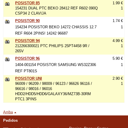
POSISTOR 85
1.99 €
154231 DUAL PTC BEKO 28412 REF R602 090Q
1
CSP34 2 CLAVIJA
POSISTOR 90
1.74 €
154234 POSISTOR BEKO 14272 CHASSIS 12.7
1
REF R604 2PINS! 14242 96687
POSISTOR 94
4.99 €
212266300021 PTC PHILIPS 25PT4458 9R /
1
265V
POSISTOR 96
5.90 €
1404-001154 POSISTOR SAMSUNG WS32Z306
1
REF PT801S
POSISTOR UNI
2.90 €
96009 / 96209 / 98009 / 96123 / 96626 96116 /
1
96616 / 98016 / 96016
HDD2/HDD5/HDD6/GALAXY36/MZ73B-30RM
PTC1 3PINS
Arriba
Pedidos