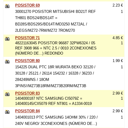
POSISTOR 69
2.23 €
30001270 POSISTOR MITSUBISHI BD21T REF
1
TH801 BDS24/BDS14T =
BD28S/BDS29S/BD14T/MD3250 MZ72AL /
2LEGS/MZ72-7RM/MZ72 7ROM270
POSISTOR 71
4.85 €
48221163045 POSISTOR 96687 32PW6324 / 05
1
REF 3908 966 = NTC 2.5 / 0010 2CONEXIONES
(NÚMERO DE...) REDONDO
POSISTOR 80
1.99 €
154225 DUAL PTC 18R MURATA BEKO 32120 /
1
30128 / 25121 / 26114 154232 / 16328 / 36233 /
284249WNS / 18OM
3PINS!/MZ73B18RM/MZ73B20RM/MZT3B
POSISTOR 83
2.99 €
1404000187 NTC SAMSUNG CI5079Z =
1
140400145/CII5079 REF NT801 = A1334-0019
POSISTOR 84
2.99 €
1404001013 PTC SAMSUNG 14OHM 30% / 220 /
1
240V NEGRO/ 3CONEXIONES (NÚMERO DE...)