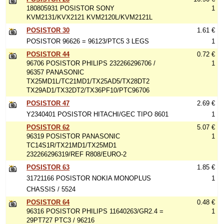
180805931 POSISTOR SONY
1
KVM2131/KVX2121 KVM2120L/KVM2121L
POSISTOR 30
1.61 €
POSISTOR 96626 = 96123/PTC5 3 LEGS
1
POSISTOR 44
0.72 €
96706 POSISTOR PHILIPS 232266296706 /
1
96357 PANASONIC
TX25MD1L/TC21MD1/TX25AD5/TX28DT2
TX29AD1/TX32DT2/TX36PF10/PTC96706
POSISTOR 47
2.69 €
Y2340401 POSISTOR HITACHI/GEC TIPO 8601
1
POSISTOR 62
5.07 €
96319 POSISTOR PANASONIC
1
TC14S1R/TX21MD1/TX25MD1
232266296319/REF R808/EURO-2
POSISTOR 63
1.85 €
31721166 POSISTOR NOKIA MONOPLUS
1
CHASSIS / 5524
POSISTOR 64
0.48 €
96316 POSISTOR PHILIPS 11640263/GR2.4 =
1
29PT727 PTC3 / 96216