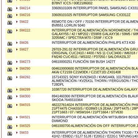
B78NT ICC5 / 00E2186002
SW214
33609101009 INTERRUPTOR PANEL SAMSUNG CX3312
SW216
33609101025 INTERRUPTOR SAMSUNG CX3312Z
SW22
REMOTE ON / OFF / 70150 INTERRUPTOR DE ALIME
BV8551 LORLIN 5040
SW222
INTERRUPTOR DE ALIMENTACIÓN NORDMENDE / THO
GALAXY55 / 42 / MP202 / E59R8 GALAXY36 / 59M5 / 68M
3205IMC / SPECTRA M70 / D59F / ICC9
SW26
INTERRUPTOR DE ALIMENTACIÓN PHILIPS KT3 K30
SW27
29703-291.02 INTERRUPTOR DE ALIMENTACIÓN GRU
ORIGINAL CUC2410 / 4400 / NS 11 CUC3400 / IM6318 /
FM240 CUC4511 / MS102 / P37050 / SALORA15L37
SW273
04610000251 FUNCIÓN SW BUSH 1427T
SW290
004610000600 INTERRUPTOR DE ALIMENTACIÓN BLA
AKAI CT2159 C21M3EK / C21ET1EI ZX01408
SW292
157143321 SONY KVX2941D / KVM1440L 10175910 I
ALIMENTACIÓN / KV25X1L THORN / FERGUSON / TH
T28DPL
SW299
10387720 INTERRUPTOR DE ALIMENTACIÓN GALAXY
SW300
8941460300 INTERRUPTOR DE ALIMENTACIÓN BLAU
SKODA 7645510364
SW315
482227614024 INTERRUPTOR DE ALIMENTACIÓN PHILI
21PT4475 CHASSIS / ID28W3 L9.2EAA / 25PT4475 / 28
21PT1663 / 07 / MSW164 / 21PT1664 / STV630
SW321
INTERRUPTOR DE ALIMENTACIÓN MITSUBISHI BDS2
DIAMOND
SW325
0461000700 ALIMENTACIÓN ON OFF INTERRUPTOR 
SW33
INTERRUPTOR DE ALIMENTACIÓN THORN TX100 / TX99
41H2 / E59D2 / 51J7 51J8 / E20G2 / E22G1 TATUNG140