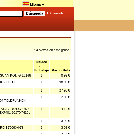
Idioma
Avanzada
94 piezas en este grupo
Unidad
de
Embalaje
Precio Neto
 SONY KÖNIG 16166
1
0.99 €
AC / DC DE
1
98.90 €
1
27.90 €
1
2.99 €
28164 TELEFUNKEN
368 / 102TX7375 /
1
4.19 €
2TX7401 102TX7418 /
1
3.90 €
REH 70063-072
1
3.39 €