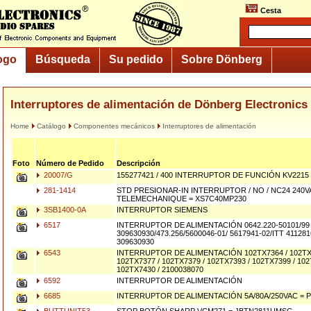
Cesta
ogo
Búsqueda
Su pedido
Sobre Dönberg
Interruptores de alimentación de Dönberg Electronics
Home
Catálogo
Componentes mecánicos
Interruptores de alimentación
Foto
Número de Pedido
Descripción
20007/G
155277421 / 400 INTERRUPTOR DE FUNCIÓN KV2215
281-1414
STD PRESIONAR-IN INTERRUPTOR / NO / NC24 240V
TELEMECHANIQUE = XS7C40MP230
3SB1400-0A
INTERRUPTOR SIEMENS
6517
INTERRUPTOR DE ALIMENTACIÓN 0642.220-50101/99
309630930/473.256/5600046-01/ 5617941-02/ITT 411
309630930
6543
INTERRUPTOR DE ALIMENTACIÓN 102TX7364 / 102TX7
102TX7377 / 102TX7379 / 102TX7393 / 102TX7399 / 10
102TX7430 / 2100038070
6592
INTERRUPTOR DE ALIMENTACIÓN
6685
INTERRUPTOR DE ALIMENTACIÓN 5A/80A/250VAC = P