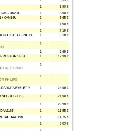
1
3.53 €
1
1.90 €
0VAC / 48VDC
1
8.90 €
 / KVM14U
1
3.65 €
1
1.90 €
1
7.19 €
R L-1 ASA / FINLUX
1
6.18 €
1
CHI
1
2.68 €
ERRUPTOR SPST
1
17.90 €
1
R FINLUX 3000
1
OR PHILIPS
OLDADURA EYELET Y
1
24.99 €
 NEGRO = PBS-
1
21.90 €
1
29.90 €
DAA1185
1
11.55 €
ETAL DAA1198
1
14.75 €
1
6.03 €
1