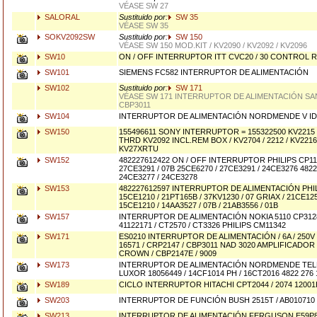
VÉASE SW 27
SALORAL
Sustituido por:
SW 35
VÉASE SW 35
SOKV2092SW
Sustituido por:
SW 150
VÉASE SW 150 MOD.KIT / KV2090 / KV2092 / KV2096
SW10
ON / OFF INTERRUPTOR ITT CVC20 / 30 CONTROL
SW101
SIEMENS FC582 INTERRUPTOR DE ALIMENTACIÓN
SW102
Sustituido por:
SW 171
VÉASE SW 171 INTERRUPTOR DE ALIMENTACIÓN SAN
CBP3011
SW104
INTERRUPTOR DE ALIMENTACIÓN NORDMENDE V ID65
SW150
155496611 SONY INTERRUPTOR = 155322500 KV221
THRD KV2092 INCL.REM BOX / KV2704 / 2212 / KV2216
KV27XRTU
SW152
482227612422 ON / OFF INTERRUPTOR PHILIPS CP11
27CE3291 / 07B 25CE6270 / 27CE3291 / 24CE3276 4822
24CE3277 / 24CE3278
SW153
482227612597 INTERRUPTOR DE ALIMENTACIÓN PHIL
15CE1210 / 21PT165B / 37KV1230 / 07 GRIAX / 21CE12
15CE1210 / 14AA3527 / 07B / 21AB3556 / 01B
SW157
INTERRUPTOR DE ALIMENTACIÓN NOKIA 5110 CP3128
41122171 / CT2570 / CT3326 PHILIPS CM11342
SW171
ES0210 INTERRUPTOR DE ALIMENTACIÓN / 6A / 250V 
16571 / CRP2147 / CBP3011 NAD 3020 AMPLIFICADOR 
CROWN / CBP2147E / 9009
SW173
INTERRUPTOR DE ALIMENTACIÓN NORDMENDE TELE
LUXOR 18056449 / 14CF1014 PH / 16CT2016 4822 276 
SW189
CICLO INTERRUPTOR HITACHI CPT2044 / 2074 1200
SW203
INTERRUPTOR DE FUNCIÓN BUSH 2515T / AB010710
SW213
INTERRUPTOR DE ALIMENTACIÓN FERGUSON E59P8 / 