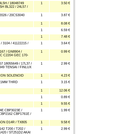
L5H / 18048749
1
3.50 €
SH BL322 / 24L57 /
026 / 20CS3040
1
3.87 €
1
8.08 €
1
6.59 €
1
7.48 €
3104 / 41122215 /
1
3.64 €
67 / GN8904 /
1
0.99 €
EC C2204 GEC 170-
18055649 / 17L37 /
1
2.99 €
349 TENSAI / FINLUX
 CON SOLENOID
1
4.23 €
 21MM THRD
1
3.15 €
1
12.06 €
1
0.89 €
1
9.55 €
E CBP3023E /
1
1.99 €
 CBP2162 CBP1761E /
ON D14R / TX805
1
9.58 €
 T200 / T202 /
1
2.99 €
V1420 / ST251D2 AKAI