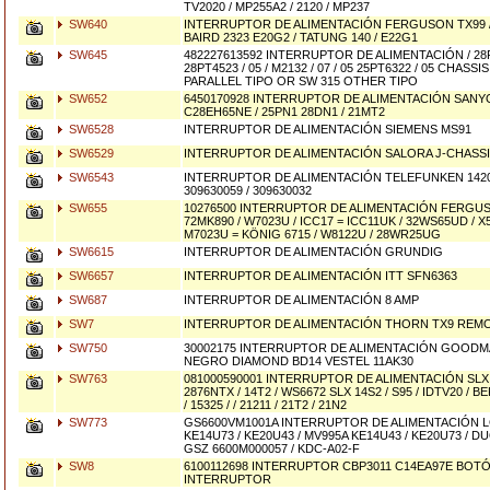
TV2020 / MP255A2 / 2120 / MP237
SW640
INTERRUPTOR DE ALIMENTACIÓN FERGUSON TX99 / 51
BAIRD 2323 E20G2 / TATUNG 140 / E22G1
SW645
482227613592 INTERRUPTOR DE ALIMENTACIÓN / 28
28PT4523 / 05 / M2132 / 07 / 05 25PT6322 / 05 CHASS
PARALLEL TIPO OR SW 315 OTHER TIPO
SW652
6450170928 INTERRUPTOR DE ALIMENTACIÓN SANY
C28EH65NE / 25PN1 28DN1 / 21MT2
SW6528
INTERRUPTOR DE ALIMENTACIÓN SIEMENS MS91
SW6529
INTERRUPTOR DE ALIMENTACIÓN SALORA J-CHASS
SW6543
INTERRUPTOR DE ALIMENTACIÓN TELEFUNKEN 1420
309630059 / 309630032
SW655
10276500 INTERRUPTOR DE ALIMENTACIÓN FERGUSO
72MK890 / W7023U / ICC17 = ICC11UK / 32WS65UD / X
M7023U = KÖNIG 6715 / W8122U / 28WR25UG
SW6615
INTERRUPTOR DE ALIMENTACIÓN GRUNDIG
SW6657
INTERRUPTOR DE ALIMENTACIÓN ITT SFN6363
SW687
INTERRUPTOR DE ALIMENTACIÓN 8 AMP
SW7
INTERRUPTOR DE ALIMENTACIÓN THORN TX9 REM
SW750
30002175 INTERRUPTOR DE ALIMENTACIÓN GOODMA
NEGRO DIAMOND BD14 VESTEL 11AK30
SW763
081000590001 INTERRUPTOR DE ALIMENTACIÓN SLX 
2876NTX / 14T2 / WS6672 SLX 14S2 / S95 / IDTV20 / BE
/ 15325 / / 21211 / 21T2 / 21N2
SW773
GS6600VM1001A INTERRUPTOR DE ALIMENTACIÓN 
KE14U73 / KE20U43 / MV995A KE14U43 / KE20U73 / DU
GSZ 6600M000057 / KDC-A02-F
SW8
6100112698 INTERRUPTOR CBP3011 C14EA97E BOT
INTERRUPTOR