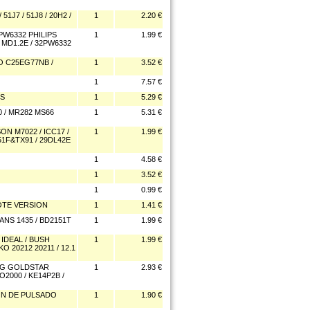
J7 / 51J8 / 20H2 /
1
2.20 €
PW6332 PHILIPS
1
1.99 €
IS MD1.2E / 32PW6332
O C25EG77NB /
1
3.52 €
1
7.57 €
IS
1
5.29 €
 / MR282 MS66
1
5.31 €
N M7022 / ICC17 /
1
1.99 €
51F&TX91 / 29DL42E
1
4.58 €
1
3.52 €
1
0.99 €
OTE VERSION
1
1.41 €
NS 1435 / BD2151T
1
1.99 €
IDEAL / BUSH
1
1.99 €
KO 20212 20211 / 12.1
LG GOLDSTAR
1
2.93 €
O2000 / KE14P2B /
ÓN DE PULSADO
1
1.90 €