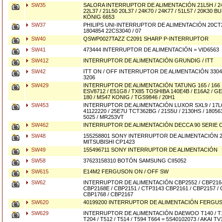
SW35
SALORA INTERRUPTOR DE ALIMENTACIÓN 21L5H / 24
22L37 / 21L50 20L37 / 24K70 / 24K77 / 51L57 / 20K30 BU
KÖNIG 6653
SW37
PHILIPS UNI-INTERRUPTOR DE ALIMENTACIÓN 20CT2
1804854 22CS3040 / 07
SW40
QSWP0027TAZZ C2091 SHARP P-INTERRUPTOR
SW41
473444 INTERRUPTOR DE ALIMENTACIÓN = VID6563
SW412
INTERRUPTOR DE ALIMENTACIÓN GRUNDIG / ITT
SW42
ITT ON / OFF INTERRUPTOR DE ALIMENTACIÓN 3304 / 
3206
SW429
INTERRUPTOR DE ALIMENTACIÓN TATUNG 165 / 166 1
ESV8712 / E51G8 / TX85 TOSHIBA 140E4B / E16A2 / G
180 / MS47 KONIG / TGS9846 / 20H1
SW453
INTERRUPTOR DE ALIMENTACIÓN LUXOR SXL9 / 17L67 
41122220 / 25E7U TCT362BG / 21S5U / 2130HS / 18056
5025 / MR253VT
SW462
INTERRUPTOR DE ALIMENTACIÓN DECCA 90 SERIE
SW48
155258801 SONY INTERRUPTOR DE ALIMENTACIÓN
MITSUBISHI CP1423
SW49
155496711 SONY INTERRUPTOR DE ALIMENTACIÓN
SW58
37623158310 BOTÓN SAMSUNG CII5052
SW615
E14M2 FERGUSON ON / OFF SW
SW62
INTERRUPTOR DE ALIMENTACIÓN CBP2552 / CBP2164
CBP2168E / CBP2151 / CTP3143 CBP2161 / CBP2157 /
CBP1768 / CBP2167
SW620
40199200 INTERRUPTOR DE ALIMENTACIÓN FERGUS
SW629
INTERRUPTOR DE ALIMENTACIÓN DAEWOO T140 / T142
T204 / T512 / T514 / T594 T664 = 5S40102073 / AKAI T