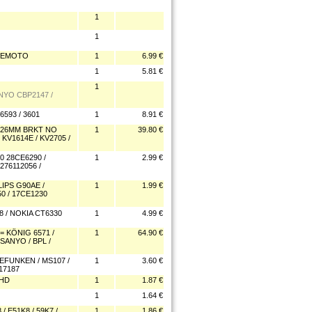
1
1
 REMOTO
1
6.99 €
1
5.81 €
1
YO CBP2147 /
93 / 3601
1
8.91 €
5 26MM BRKT NO
1
39.80 €
 KV1614E / KV2705 /
0 28CE6290 /
1
2.99 €
276112056 /
IPS G90AE /
1
1.99 €
50 / 17CE1230
 / NOKIA CT6330
1
4.99 €
= KÖNIG 6571 /
1
64.90 €
SANYO / BPL /
FUNKEN / MS107 /
1
3.60 €
17187
1HD
1
1.87 €
1
1.64 €
E51K8 / 59K7 /
1
1.86 €