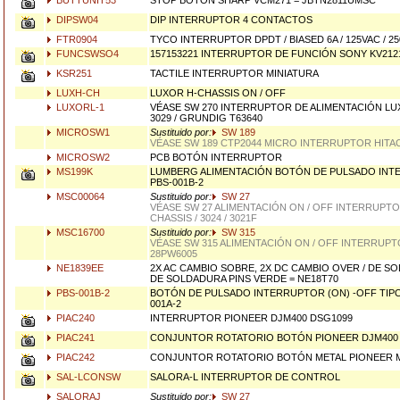
BUTTUNIT53
STOP BOTÓN SHARP VCM271 = JBTN2811UMSC
DIPSW04
DIP INTERRUPTOR 4 CONTACTOS
FTR0904
TYCO INTERRUPTOR DPDT / BIASED 6A / 125VAC / 25
FUNCSWSO4
157153221 INTERRUPTOR DE FUNCIÓN SONY KV2121
KSR251
TACTILE INTERRUPTOR MINIATURA
LUXH-CH
LUXOR H-CHASSIS ON / OFF
LUXORL-1
VÉASE SW 270 INTERRUPTOR DE ALIMENTACIÓN LUXO
3029 / GRUNDIG T63640
MICROSW1
Sustituido por:
SW 189
VÉASE SW 189 CTP2044 MICRO INTERRUPTOR HITA
MICROSW2
PCB BOTÓN INTERRUPTOR
MS199K
LUMBERG ALIMENTACIÓN BOTÓN DE PULSADO INT
PBS-001B-2
MSC00064
Sustituido por:
SW 27
VÉASE SW 27 ALIMENTACIÓN ON / OFF INTERRUPTO
CHASSIS / 3024 / 3021F
MSC16700
Sustituido por:
SW 315
VÉASE SW 315 ALIMENTACIÓN ON / OFF INTERRUPT
28PW6005
NE1839EE
2X AC CAMBIO SOBRE, 2X DC CAMBIO OVER / DE S
DE SOLDADURA PINS VERDE = NE18T70
PBS-001B-2
BOTÓN DE PULSADO INTERRUPTOR (ON) -OFF TIPO
001A-2
PIAC240
INTERRUPTOR PIONEER DJM400 DSG1099
PIAC241
CONJUNTOR ROTATORIO BOTÓN PIONEER DJM400 
PIAC242
CONJUNTOR ROTATORIO BOTÓN METAL PIONEER M
SAL-LCONSW
SALORA-L INTERRUPTOR DE CONTROL
SALORAJ
Sustituido por:
SW 27