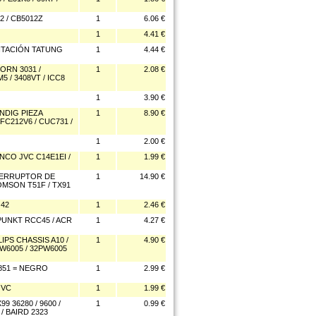
 / CB5012Z
1
6.06 €
1
4.41 €
NTACIÓN TATUNG
1
4.44 €
RN 3031 /
1
2.08 €
5 / 3408VT / ICC8
1
3.90 €
NDIG PIEZA
1
8.90 €
 FC212V6 / CUC731 /
1
2.00 €
NCO JVC C14E1EI /
1
1.99 €
NTERRUPTOR DE
1
14.90 €
OMSON T51F / TX91
 42
1
2.46 €
PUNKT RCC45 / ACR
1
4.27 €
PS CHASSIS A10 /
1
4.90 €
PW6005 / 32PW6005
851 = NEGRO
1
2.99 €
JVC
1
1.99 €
 36280 / 9600 /
1
0.99 €
 / BAIRD 2323