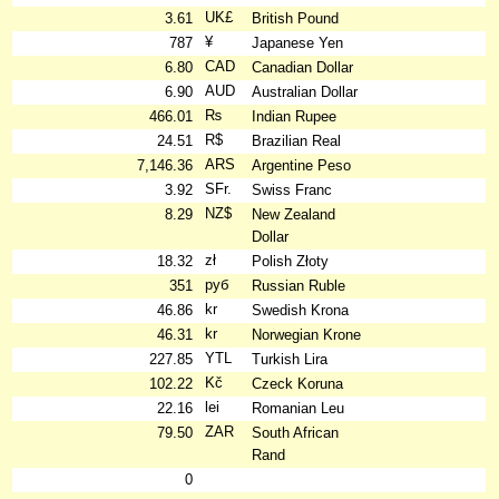
UK£
3.61
British Pound
¥
787
Japanese Yen
CAD
6.80
Canadian Dollar
AUD
6.90
Australian Dollar
₨
466.01
Indian Rupee
R$
24.51
Brazilian Real
ARS
7,146.36
Argentine Peso
SFr.
3.92
Swiss Franc
NZ$
8.29
New Zealand
Dollar
zł
18.32
Polish Złoty
руб
351
Russian Ruble
kr
46.86
Swedish Krona
kr
46.31
Norwegian Krone
YTL
227.85
Turkish Lira
Kč
102.22
Czeck Koruna
lei
22.16
Romanian Leu
ZAR
79.50
South African
Rand
0