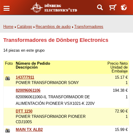
Home
Catálogo
Recambios de audio
Transformadores
Transformadores de Dönberg Electronics
14 piezas en este grupo
Foto
Número de Pedido
Precio Neto
Descripción
Unidad de
Embalaje
143777911
15.17 €
POWER TRANSFORMADOR SONY
1
820096061106
194.38 €
8200960611060-IL TRANSFORMADOR DE
1
ALIMENTACIÓN PIONEER VSX1021-K 220V
DTT 1150
72.90 €
POWER TRANSFORMADOR PIONEER
1
CDJ100S
MAIN TX ALB2
15.99 €