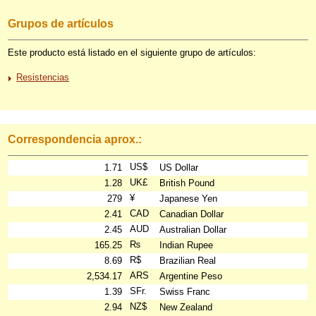
Grupos de artículos
Este producto está listado en el siguiente grupo de artículos:
Resistencias
Correspondencia aprox.:
US$
1.71
US Dollar
UK£
1.28
British Pound
¥
279
Japanese Yen
CAD
2.41
Canadian Dollar
AUD
2.45
Australian Dollar
₨
165.25
Indian Rupee
R$
8.69
Brazilian Real
ARS
2,534.17
Argentine Peso
SFr.
1.39
Swiss Franc
NZ$
2.94
New Zealand