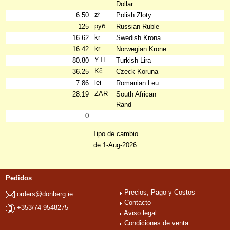
Dollar
zł
6.50
Polish Złoty
руб
125
Russian Ruble
kr
16.62
Swedish Krona
kr
16.42
Norwegian Krone
YTL
80.80
Turkish Lira
Kč
36.25
Czeck Koruna
lei
7.86
Romanian Leu
ZAR
28.19
South African
Rand
0
Tipo de cambio
de 1-Aug-2026
Pedidos
Precios, Pago y Costos
orders@donberg.ie
Contacto
+353/74-9548275
Aviso legal
Condiciones de venta