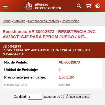
Home
Catálogo
Componentes Pasivos
Resistencias
Resistencia: VE-30012673 - RESISTENCIA JVC
AV28GT1SJF PARA EPROM JUEGO / KIT...
VE-30012673
RESISTENCIA JVC AV28GT1SJF PARA EPROM JUEGO / KIT
NRSA63J-271X
No. de Pedido:
VE-30012673
Unidad de Embalaje:
1
Precio neto por embalaje:
1.50 EUR
Incluido IVA (23%):
1.85 EUR
Cantidad:
paquetes de 1