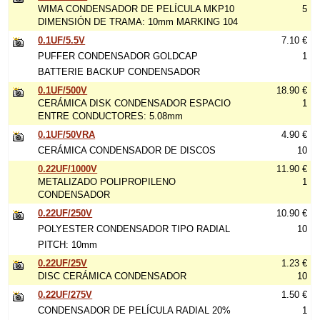
WIMA CONDENSADOR DE PELÍCULA MKP10
5
DIMENSIÓN DE TRAMA: 10mm MARKING 104
0.1UF/5.5V
7.10 €
PUFFER CONDENSADOR GOLDCAP
1
BATTERIE BACKUP CONDENSADOR
0.1UF/500V
18.90 €
CERÁMICA DISK CONDENSADOR ESPACIO
1
ENTRE CONDUCTORES: 5.08mm
0.1UF/50VRA
4.90 €
CERÁMICA CONDENSADOR DE DISCOS
10
0.22UF/1000V
11.90 €
METALIZADO POLIPROPILENO
1
CONDENSADOR
0.22UF/250V
10.90 €
POLYESTER CONDENSADOR TIPO RADIAL
10
PITCH: 10mm
0.22UF/25V
1.23 €
DISC CERÁMICA CONDENSADOR
10
0.22UF/275V
1.50 €
CONDENSADOR DE PELÍCULA RADIAL 20%
1