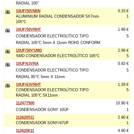
RADIAL 105°
10UF/50VMIN
0.33 €
ALUMINIUM RADIAL CONDENSADOR 5X7mm
1
105°C
10UF/50VRHT
1.99 €
CONDENSADOR ELECTROLÍTICO TIPO
5
RADIAL 105°C 5mm X 11mm ROHS CONFORM
10UF/50VSMD
2.99 €
SMD CONDENSADOR ELECTROLÍTICO 105°C
5
10UF/63VRA
0.83 €
CONDENSADOR ELECTROLÍTICO TIPO
5
RADIAL 85°C 5mm X 11mm
10UF/63VRHT
1.29 €
CONDENSADOR ELECTROLÍTICO TIPO
5
RADIAL 105°C 5X11mm
112477900
10.90 €
CONDENSADOR SONY 10UF
1
112620511
2.90 €
CONDENSADOR SONY/47UF
1
112620611
4.90 €