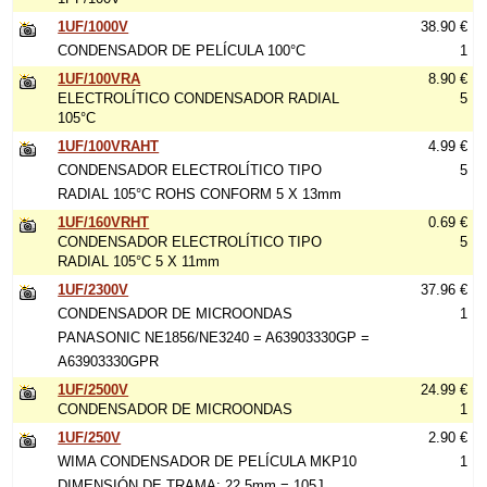
1UF/1000V
38.90 €
CONDENSADOR DE PELÍCULA 100°C
1
1UF/100VRA
8.90 €
ELECTROLÍTICO CONDENSADOR RADIAL
5
105°C
1UF/100VRAHT
4.99 €
CONDENSADOR ELECTROLÍTICO TIPO
5
RADIAL 105°C ROHS CONFORM 5 X 13mm
1UF/160VRHT
0.69 €
CONDENSADOR ELECTROLÍTICO TIPO
5
RADIAL 105°C 5 X 11mm
1UF/2300V
37.96 €
CONDENSADOR DE MICROONDAS
1
PANASONIC NE1856/NE3240 = A63903330GP =
A63903330GPR
1UF/2500V
24.99 €
CONDENSADOR DE MICROONDAS
1
1UF/250V
2.90 €
WIMA CONDENSADOR DE PELÍCULA MKP10
1
DIMENSIÓN DE TRAMA: 22.5mm = 105J