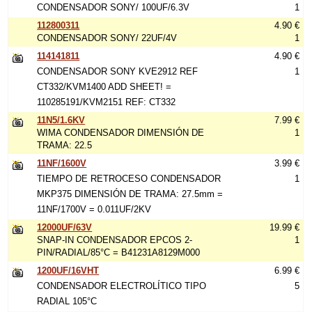
CONDENSADOR SONY/ 100UF/6.3V
1
112800311
4.90 €
CONDENSADOR SONY/ 22UF/4V
1
114141811
4.90 €
CONDENSADOR SONY KVE2912 REF
1
CT332/KVM1400 ADD SHEET! =
110285191/KVM2151 REF: CT332
11N5/1.6KV
7.99 €
WIMA CONDENSADOR DIMENSIÓN DE
1
TRAMA: 22.5
11NF/1600V
3.99 €
TIEMPO DE RETROCESO CONDENSADOR
1
MKP375 DIMENSIÓN DE TRAMA: 27.5mm =
11NF/1700V = 0.011UF/2KV
12000UF/63V
19.99 €
SNAP-IN CONDENSADOR EPCOS 2-
1
PIN/RADIAL/85°C = B41231A8129M000
1200UF/16VHT
6.99 €
CONDENSADOR ELECTROLÍTICO TIPO
5
RADIAL 105°C