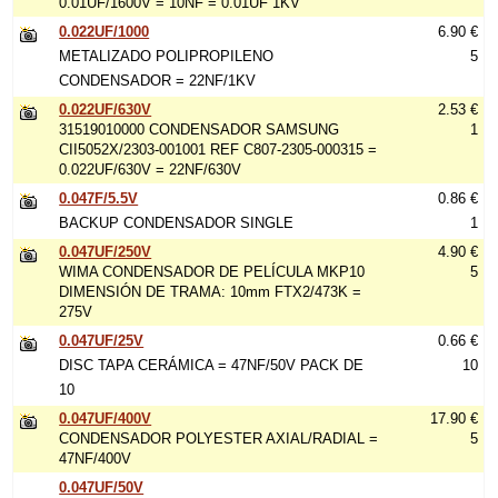
0.01UF/1600V = 10NF = 0.01UF 1KV
0.022UF/1000
6.90 €
METALIZADO POLIPROPILENO
5
CONDENSADOR = 22NF/1KV
0.022UF/630V
2.53 €
31519010000 CONDENSADOR SAMSUNG
1
CII5052X/2303-001001 REF C807-2305-000315 =
0.022UF/630V = 22NF/630V
0.047F/5.5V
0.86 €
BACKUP CONDENSADOR SINGLE
1
0.047UF/250V
4.90 €
WIMA CONDENSADOR DE PELÍCULA MKP10
5
DIMENSIÓN DE TRAMA: 10mm FTX2/473K =
275V
0.047UF/25V
0.66 €
DISC TAPA CERÁMICA = 47NF/50V PACK DE
10
10
0.047UF/400V
17.90 €
CONDENSADOR POLYESTER AXIAL/RADIAL =
5
47NF/400V
0.047UF/50V