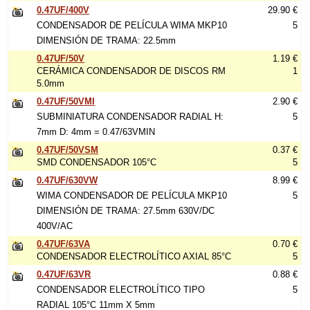
0.47UF/400V
29.90 €
CONDENSADOR DE PELÍCULA WIMA MKP10
5
DIMENSIÓN DE TRAMA: 22.5mm
0.47UF/50V
1.19 €
CERÁMICA CONDENSADOR DE DISCOS RM
1
5.0mm
0.47UF/50VMI
2.90 €
SUBMINIATURA CONDENSADOR RADIAL H:
5
7mm D: 4mm = 0.47/63VMIN
0.47UF/50VSM
0.37 €
SMD CONDENSADOR 105°C
5
0.47UF/630VW
8.99 €
WIMA CONDENSADOR DE PELÍCULA MKP10
5
DIMENSIÓN DE TRAMA: 27.5mm 630V/DC
400V/AC
0.47UF/63VA
0.70 €
CONDENSADOR ELECTROLÍTICO AXIAL 85°C
5
0.47UF/63VR
0.88 €
CONDENSADOR ELECTROLÍTICO TIPO
5
RADIAL 105°C 11mm X 5mm