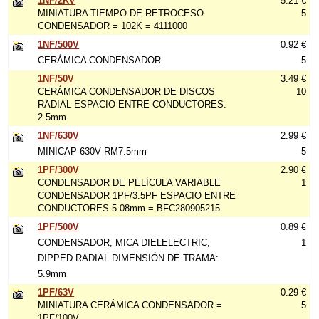
1NF/2KV
5.21 €
MINIATURA TIEMPO DE RETROCESO
5
CONDENSADOR = 102K = 4111000
1NF/500V
0.92 €
CERÁMICA CONDENSADOR
5
1NF/50V
3.49 €
CERÁMICA CONDENSADOR DE DISCOS
10
RADIAL ESPACIO ENTRE CONDUCTORES:
2.5mm
1NF/630V
2.99 €
MINICAP 630V RM7.5mm
5
1PF/300V
2.90 €
CONDENSADOR DE PELÍCULA VARIABLE
1
CONDENSADOR 1PF/3.5PF ESPACIO ENTRE
CONDUCTORES 5.08mm = BFC280905215
1PF/500V
0.89 €
CONDENSADOR, MICA DIELELECTRIC,
1
DIPPED RADIAL DIMENSIÓN DE TRAMA:
5.9mm
1PF/63V
0.29 €
MINIATURA CERÁMICA CONDENSADOR =
5
1PF/100V