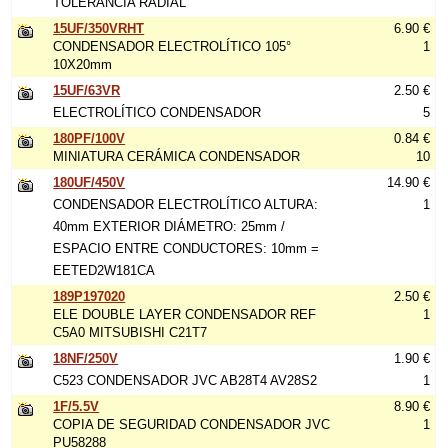
TOLERANCIA RADIAL
15UF/350VRHT
6.90 €
CONDENSADOR ELECTROLÍTICO 105°
1
10X20mm
15UF/63VR
2.50 €
ELECTROLÍTICO CONDENSADOR
5
180PF/100V
0.84 €
MINIATURA CERÁMICA CONDENSADOR
10
180UF/450V
14.90 €
CONDENSADOR ELECTROLÍTICO ALTURA:
1
40mm EXTERIOR DIÁMETRO: 25mm /
ESPACIO ENTRE CONDUCTORES: 10mm =
EETED2W181CA
189P197020
2.50 €
ELE DOUBLE LAYER CONDENSADOR REF
1
C5A0 MITSUBISHI C21T7
18NF/250V
1.90 €
C523 CONDENSADOR JVC AB28T4 AV28S2
1
1F/5.5V
8.90 €
COPIA DE SEGURIDAD CONDENSADOR JVC
1
PU58288