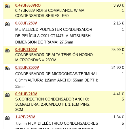
0.47UF/63VRO
3.90 €
0.47UF/63V ROHS COMPLIANCE WIMA
1
CONDENSADOR SERIES: R60
0.68UF/250V
2.16 €
METALLIZED POLYESTER CONDENSADOR
1
DE PELÍCULA C901 CT1447LM MITSUBISHI
DIMENSIÓN DE TRAMA: 27.5mm
0.6UF/2100V
25.99 €
CONDENSADOR DE ALTA TENSIÓN HORNO
1
MICROONDAS = 2500V
0.85UF/2500V
34.90 €
CONDENSADOR DE MICROONDAS/TERMINAL
1
6.3mm ALTURA: 115mm ANCHO: 55mm DEPTH:
33mm
0.91UF/210V
4.41 €
S.CORRECTION CONDENSADOR ANCHO:
5
3CM/ALTURA: 2.4CM/DEOTH: 1.1CM PINS:
2CM
1.4PF/250V
1.34 €
7.5mm FILM DIELÉCTRICO CONDENSADORES
5