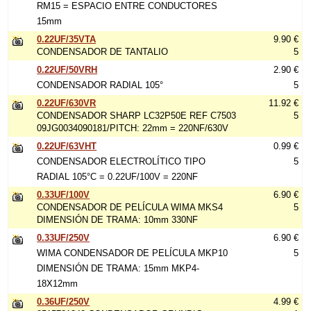
RM15 = ESPACIO ENTRE CONDUCTORES
15mm
0.22UF/35VTA
9.90 €
CONDENSADOR DE TANTALIO
5
0.22UF/50VRH
2.90 €
CONDENSADOR RADIAL 105°
5
0.22UF/630VR
11.92 €
CONDENSADOR SHARP LC32P50E REF C7503
5
09JG0034090181/PITCH: 22mm = 220NF/630V
0.22UF/63VHT
0.99 €
CONDENSADOR ELECTROLÍTICO TIPO
5
RADIAL 105°C = 0.22UF/100V = 220NF
0.33UF/100V
6.90 €
CONDENSADOR DE PELÍCULA WIMA MKS4
5
DIMENSIÓN DE TRAMA: 10mm 330NF
0.33UF/250V
6.90 €
WIMA CONDENSADOR DE PELÍCULA MKP10
5
DIMENSIÓN DE TRAMA: 15mm MKP4-
18X12mm
0.36UF/250V
4.99 €