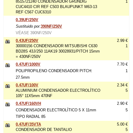
8515721240 CONDENSADOR GRUNDIG
1
CUC4410 CIR REF C503 BLAUPUNKT M63-13
REF C567 CUC6310
0.39UF/250V
Sustituido por:
390NF/250V
VÉASE 390NF/250V
0.43UF/250V
2.99 €
30000156 CONDENSADOR MITSUBISHI C630
1
BD28S 43J/250 11AK19 30028931/PITCH 15mm
= 430NF/250V
0.47UF/1000V
7.70 €
POLIPROPILENO CONDENSADOR PITCH:
1
27.5mm
0.47UF/100V
2.34 €
ALUMINIUM CONDENSADOR ELECTROLÍTICO
5
105° 11X5mm 470NF
0.47UF/160VH
2.90 €
CONDENSADOR ELECTROLÍTICO 5 X 11mm
5
TIPO RADIAL 85
0.47UF/35VTA
5.00 €
CONDENSADOR DE TANTALIO
5