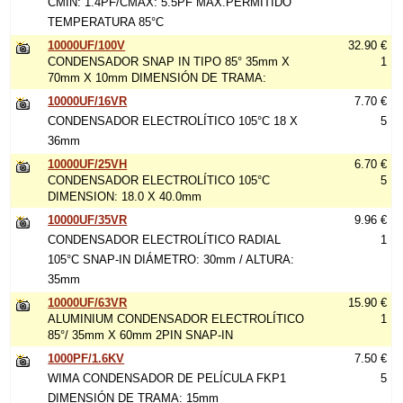
CMIN: 1.4PF/CMAX: 5.5PF MAX.PERMITIDO
TEMPERATURA 85°C
10000UF/100V
32.90 €
CONDENSADOR SNAP IN TIPO 85° 35mm X
1
70mm X 10mm DIMENSIÓN DE TRAMA:
10000UF/16VR
7.70 €
CONDENSADOR ELECTROLÍTICO 105°C 18 X
5
36mm
10000UF/25VH
6.70 €
CONDENSADOR ELECTROLÍTICO 105°C
5
DIMENSION: 18.0 X 40.0mm
10000UF/35VR
9.96 €
CONDENSADOR ELECTROLÍTICO RADIAL
1
105°C SNAP-IN DIÁMETRO: 30mm / ALTURA:
35mm
10000UF/63VR
15.90 €
ALUMINIUM CONDENSADOR ELECTROLÍTICO
1
85°/ 35mm X 60mm 2PIN SNAP-IN
1000PF/1.6KV
7.50 €
WIMA CONDENSADOR DE PELÍCULA FKP1
5
DIMENSIÓN DE TRAMA: 15mm