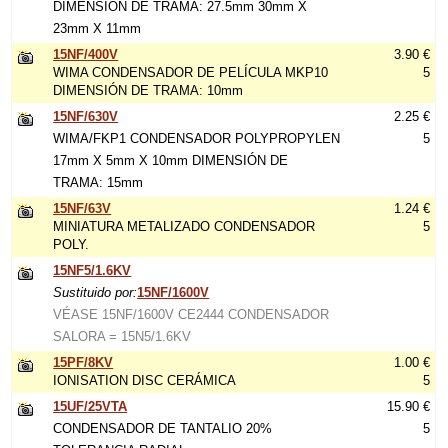
DIMENSIÓN DE TRAMA: 27.5mm 30mm X
23mm X 11mm
15NF/400V
3.90 €
WIMA CONDENSADOR DE PELÍCULA MKP10
5
DIMENSIÓN DE TRAMA: 10mm
15NF/630V
2.25 €
WIMA/FKP1 CONDENSADOR POLYPROPYLEN
5
17mm X 5mm X 10mm DIMENSIÓN DE
TRAMA: 15mm
15NF/63V
1.24 €
MINIATURA METALIZADO CONDENSADOR
5
POLY.
15NF5/1.6KV
Sustituido por:
15NF/1600V
VÉASE 15NF/1600V CE2444 CONDENSADOR
SALORA = 15N5/1.6KV
15PF/8KV
1.00 €
IONISATION DISC CERÁMICA
5
15UF/25VTA
15.90 €
CONDENSADOR DE TANTALIO 20%
5