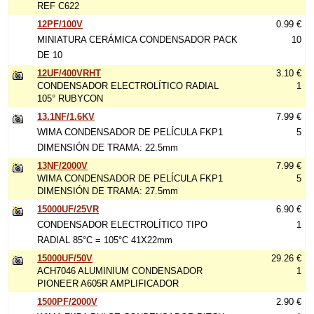
REF C622
12PF/100V
0.99 €
MINIATURA CERÁMICA CONDENSADOR PACK
10
DE 10
12UF/400VRHT
3.10 €
CONDENSADOR ELECTROLÍTICO RADIAL
1
105° RUBYCON
13.1NF/1.6KV
7.99 €
WIMA CONDENSADOR DE PELÍCULA FKP1
5
DIMENSIÓN DE TRAMA: 22.5mm
13NF/2000V
7.99 €
WIMA CONDENSADOR DE PELÍCULA FKP1
5
DIMENSIÓN DE TRAMA: 27.5mm
15000UF/25VR
6.90 €
CONDENSADOR ELECTROLÍTICO TIPO
1
RADIAL 85°C = 105°C 41X22mm
15000UF/50V
29.26 €
ACH7046 ALUMINIUM CONDENSADOR
1
PIONEER A605R AMPLIFICADOR
1500PF/2000V
2.90 €