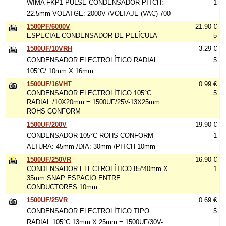
WIMA FKP1 PULSE CONDENSADOR PITCH:
1
22.5mm VOLATGE: 2000V /VOLTAJE (VAC) 700
1500PF/6000V
21.90 €
ESPECIAL CONDENSADOR DE PELÍCULA
5
1500UF/10VRH
3.29 €
CONDENSADOR ELECTROLÍTICO RADIAL
5
105°C/ 10mm X 16mm
1500UF/16VHT
0.99 €
CONDENSADOR ELECTROLÍTICO 105°C
5
RADIAL /10X20mm = 1500UF/25V-13X25mm
ROHS CONFORM
1500UF/200V
19.90 €
CONDENSADOR 105°C ROHS CONFORM
1
ALTURA: 45mm /DIA: 30mm /PITCH 10mm
1500UF/250VR
16.90 €
CONDENSADOR ELECTROLÍTICO 85°40mm X
1
35mm SNAP ESPACIO ENTRE
CONDUCTORES 10mm
1500UF/25VR
0.69 €
CONDENSADOR ELECTROLÍTICO TIPO
5
RADIAL 105°C 13mm X 25mm = 1500UF/30V-