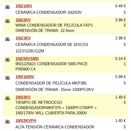
1N2/100V
0.49 €
CERÁMICA CONDENSADOR 1N2/63V
5
1N2/2KV
3.99 €
WIMA CONDENSADOR DE PELÍCULA FKP1
5
DIMENSIÓN DE TRAMA: 22.5mm
1N2/3KV
2.98 €
CERÁMICA CONDENSADOR DE DISCOS
5
122J/122K/122M
1N2/50VSMD
0.14 €
9501225621 CONDENSADOR SMD PACE
1
PRD900 C4
1N5/1600V
5.99 €
CONDENSADOR DE PELÍCULA MKP385
5
DIMENSIÓN DE TRAMA: 15mm 1500PF/2KV
1N5/2KV
1.49 €
TIEMPO DE RETROCESO
5
CONDENSADOR/MKP375 = 1500PF/1700PP =
1N5/1700V WILL CUBIERTA PARA 2000V
1N5/2KVPH
1.40 €
ALTA TENSIÓN CERÁMICA CONDENSADOR
5