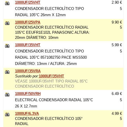
1000UF/25VHT
2.90 €
CONDENSADOR ELECTROLÍTICO TIPO
5
RADIAL 105°C 26mm X 12mm
1000UF/25VPA
9.90 €
CONDENSADOR ELECTROLÍTICO RADIAL
5
105°C EEUFR1E102L PANASONIC ALTURA:
20mm DIÁMETRO: 10mm
1000UF/35VHT
5.99 €
CONDENSADOR ELECTROLÍTICO TIPO
5
RADIAL 105°C 8571082750 PACE MSS500
DIÁMETRO: 13mm / ALTURA: 25mm
1000UF/35VRA
Sustituido por:
1000UF/35VHT
VÉASE 1000UF/35VHT TIPO RADIAL 85°C
CONDENSADOR ELECTROLÍTICO
1000UF/50VRH
6.49 €
ELECTRICAL CONDENSADOR RADIAL 105°C
5
26 X 12.7mm
1000UF/6.3VA
4.99 €
CONDENSADOR ELECTROLÍTICO 105°
5
RADIAL