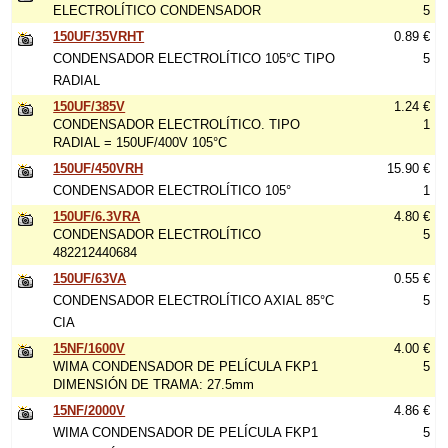
ELECTROLÍTICO CONDENSADOR
5
150UF/35VRHT
0.89 €
CONDENSADOR ELECTROLÍTICO 105°C TIPO
5
RADIAL
150UF/385V
1.24 €
CONDENSADOR ELECTROLÍTICO. TIPO
1
RADIAL = 150UF/400V 105°C
150UF/450VRH
15.90 €
CONDENSADOR ELECTROLÍTICO 105°
1
150UF/6.3VRA
4.80 €
CONDENSADOR ELECTROLÍTICO
5
482212440684
150UF/63VA
0.55 €
CONDENSADOR ELECTROLÍTICO AXIAL 85°C
5
CIA
15NF/1600V
4.00 €
WIMA CONDENSADOR DE PELÍCULA FKP1
5
DIMENSIÓN DE TRAMA: 27.5mm
15NF/2000V
4.86 €
WIMA CONDENSADOR DE PELÍCULA FKP1
5