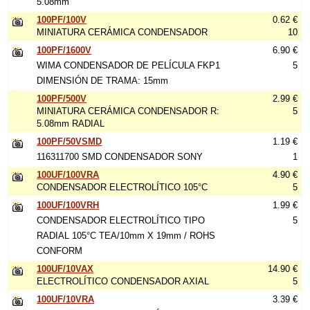
5.08mm
100PF/100V
0.62 €
MINIATURA CERÁMICA CONDENSADOR
10
100PF/1600V
6.90 €
WIMA CONDENSADOR DE PELÍCULA FKP1
5
DIMENSIÓN DE TRAMA: 15mm
100PF/500V
2.99 €
MINIATURA CERÁMICA CONDENSADOR R:
5
5.08mm RADIAL
100PF/50VSMD
1.19 €
116311700 SMD CONDENSADOR SONY
1
100UF/100VRA
4.90 €
CONDENSADOR ELECTROLÍTICO 105°C
5
100UF/100VRH
1.99 €
CONDENSADOR ELECTROLÍTICO TIPO
5
RADIAL 105°C TEA/10mm X 19mm / ROHS
CONFORM
100UF/10VAX
14.90 €
ELECTROLÍTICO CONDENSADOR AXIAL
5
100UF/10VRA
3.39 €