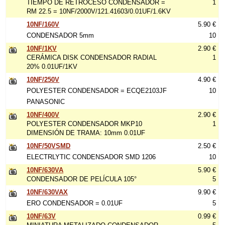
TIEMPO DE RETROCESO CONDENSADOR =
1
RM 22.5 = 10NF/2000V/121.41603/0.01UF/1.6KV
10NF/160V
5.90 €
CONDENSADOR 5mm
10
10NF/1KV
2.90 €
CERÁMICA DISK CONDENSADOR RADIAL
1
20% 0.01UF/1KV
10NF/250V
4.90 €
POLYESTER CONDENSADOR = ECQE2103JF
10
PANASONIC
10NF/400V
2.90 €
POLYESTER CONDENSADOR MKP10
1
DIMENSIÓN DE TRAMA: 10mm 0.01UF
10NF/50VSMD
2.50 €
ELECTRLYTIC CONDENSADOR SMD 1206
10
10NF/630VA
5.90 €
CONDENSADOR DE PELÍCULA 105°
5
10NF/630VAX
9.90 €
ERO CONDENSADOR = 0.01UF
5
10NF/63V
0.99 €