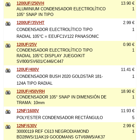
1200UF/250VH
13.90 €
ALUMINIUM CONDENSADOR ELECTROLÍTICO
1
105° SNAP IN TIPO
1200UF/35VHT
2.99 €
CONDENSADOR ELECTROLÍTICO TIPO
1
RADIAL 105°C = EEUFC1V122 PANASONIC
120UF/25V
0.90 €
CONDENSADOR ELECTROLÍTICO TIPO
1
RADIAL 105°C DISPLAY JUEGO/KIT
SV800/SV601/C446/C447
120UF/400V
11.41 €
CONDENSADOR BUSH 2020 GOLDSTAR 181-
1
124A TIPO RADIAL
120UF/450VRH
18.90 €
CONDENSADOR 105° SNAP IN DIMENSIÓN DE
1
TRAMA: 10mm
12NF/1600V
11.93 €
POLYESTER CONDENSADOR RECTÁNGULO
5
12NF/630V
2.99 €
30000119 REF C613 NEGRODIAMOND
1
BD28WS/11AK19 GOODMANS GTV69W5/AK37