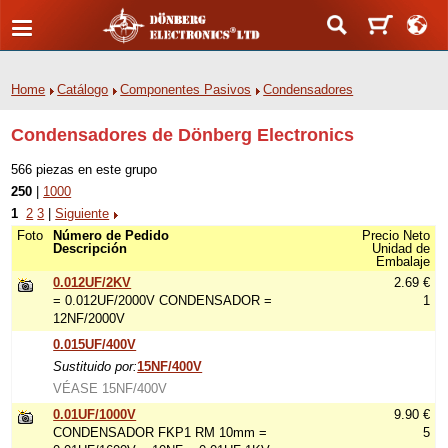
Home
Catálogo
Componentes Pasivos
Condensadores
Condensadores de Dönberg Electronics
566 piezas en este grupo
250
|
1000
1
2
3
|
Siguiente
Foto
Número de Pedido
Precio Neto
Descripción
Unidad de
Embalaje
0.012UF/2KV
2.69 €
= 0.012UF/2000V CONDENSADOR =
1
12NF/2000V
0.015UF/400V
Sustituido por:
15NF/400V
VÉASE 15NF/400V
0.01UF/1000V
9.90 €
CONDENSADOR FKP1 RM 10mm =
5