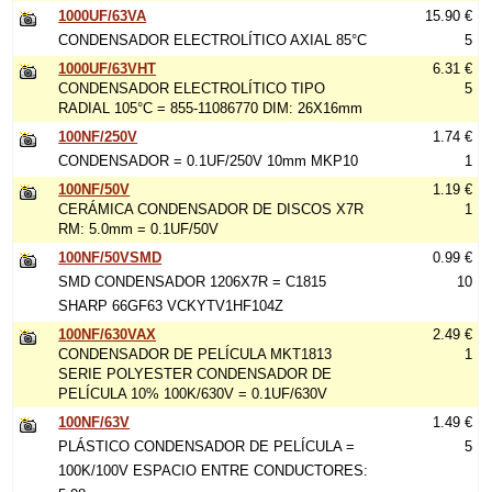
1000UF/63VA
15.90 €
CONDENSADOR ELECTROLÍTICO AXIAL 85°C
5
1000UF/63VHT
6.31 €
CONDENSADOR ELECTROLÍTICO TIPO
5
RADIAL 105°C = 855-11086770 DIM: 26X16mm
100NF/250V
1.74 €
CONDENSADOR = 0.1UF/250V 10mm MKP10
1
100NF/50V
1.19 €
CERÁMICA CONDENSADOR DE DISCOS X7R
1
RM: 5.0mm = 0.1UF/50V
100NF/50VSMD
0.99 €
SMD CONDENSADOR 1206X7R = C1815
10
SHARP 66GF63 VCKYTV1HF104Z
100NF/630VAX
2.49 €
CONDENSADOR DE PELÍCULA MKT1813
1
SERIE POLYESTER CONDENSADOR DE
PELÍCULA 10% 100K/630V = 0.1UF/630V
100NF/63V
1.49 €
PLÁSTICO CONDENSADOR DE PELÍCULA =
5
100K/100V ESPACIO ENTRE CONDUCTORES: