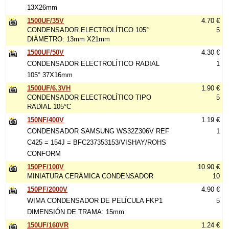
13X26mm
1500UF/35V
4.70 €
CONDENSADOR ELECTROLÍTICO 105°
5
DIÁMETRO: 13mm X21mm
1500UF/50V
4.30 €
CONDENSADOR ELECTROLÍTICO RADIAL
1
105° 37X16mm
1500UF/6.3VH
1.90 €
CONDENSADOR ELECTROLÍTICO TIPO
5
RADIAL 105°C
150NF/400V
1.19 €
CONDENSADOR SAMSUNG WS32Z306V REF
1
C425 = 154J = BFC237353153/VISHAY/ROHS
CONFORM
150PF/100V
10.90 €
MINIATURA CERÁMICA CONDENSADOR
10
150PF/2000V
4.90 €
WIMA CONDENSADOR DE PELÍCULA FKP1
5
DIMENSIÓN DE TRAMA: 15mm
150UF/160VR
1.24 €