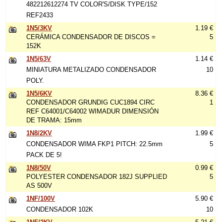
482212612274 TV COLOR'S/DISK TYPE/152
REF2433
1N5/3KV
1.19 €
CERÁMICA CONDENSADOR DE DISCOS =
5
152K
1N5/63V
1.14 €
MINIATURA METALIZADO CONDENSADOR
10
POLY.
1N5/6KV
8.36 €
CONDENSADOR GRUNDIG CUC1894 CIRC
1
REF C64001/C64002 WIMADUR DIMENSIÓN
DE TRAMA: 15mm
1N8/2KV
1.99 €
CONDENSADOR WIMA FKP1 PITCH: 22.5mm
5
PACK DE 5!
1N8/50V
0.99 €
POLYESTER CONDENSADOR 182J SUPPLIED
5
AS 500V
1NF/100V
5.90 €
CONDENSADOR 102K
10