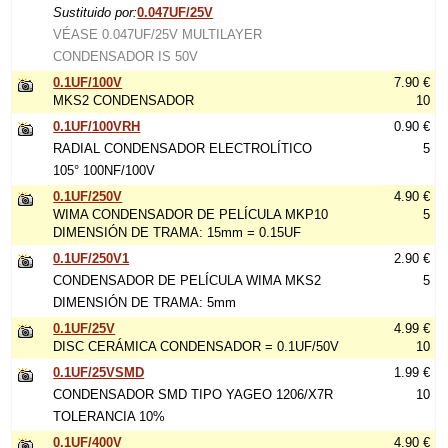
Sustituido por:
0.047UF/25V
VÉASE 0.047UF/25V MULTILAYER
CONDENSADOR IS 50V
0.1UF/100V
7.90 €
MKS2 CONDENSADOR
10
0.1UF/100VRH
0.90 €
RADIAL CONDENSADOR ELECTROLÍTICO
5
105° 100NF/100V
0.1UF/250V
4.90 €
WIMA CONDENSADOR DE PELÍCULA MKP10
5
DIMENSIÓN DE TRAMA: 15mm = 0.15UF
0.1UF/250V1
2.90 €
CONDENSADOR DE PELÍCULA WIMA MKS2
5
DIMENSIÓN DE TRAMA: 5mm
0.1UF/25V
4.99 €
DISC CERÁMICA CONDENSADOR = 0.1UF/50V
10
0.1UF/25VSMD
1.99 €
CONDENSADOR SMD TIPO YAGEO 1206/X7R
10
TOLERANCIA 10%
0.1UF/400V
4.90 €