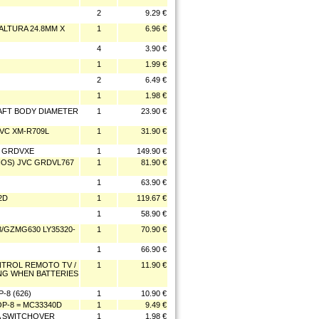
2
9.29 €
ALTURA 24.8MM X
1
6.96 €
4
3.90 €
1
1.99 €
2
6.49 €
1
1.98 €
SAFT BODY DIAMETER
1
23.90 €
VC XM-R709L
1
31.90 €
R GRDVXE
1
149.90 €
IOS) JVC GRDVL767
1
81.90 €
1
63.90 €
2D
1
119.67 €
1
58.90 €
3/GZMG630 LY35320-
1
70.90 €
1
66.90 €
NTROL REMOTO TV /
1
11.90 €
TTING WHEN BATTERIES
8 (626)
1
10.90 €
P-8 = MC33340D
1
9.49 €
A SWITCHOVER
1
1.98 €