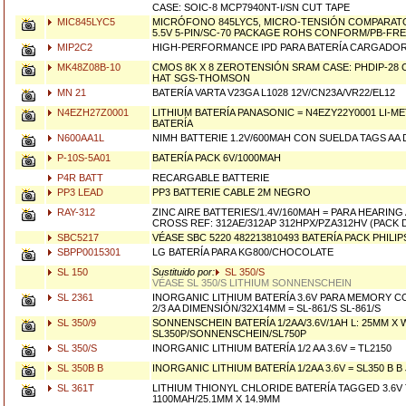
CASE: SOIC-8 MCP7940NT-I/SN CUT TAPE
MIC845LYC5
MICRÓFONO 845LYC5, MICRO-TENSIÓN COMPARAT
5.5V 5-PIN/SC-70 PACKAGE ROHS CONFORM/PB-FRE
MIP2C2
HIGH-PERFORMANCE IPD PARA BATERÍA CARGADORS
MK48Z08B-10
CMOS 8K X 8 ZEROTENSIÓN SRAM CASE: PHDIP-28 
HAT SGS-THOMSON
MN 21
BATERÍA VARTA V23GA L1028 12V/CN23A/VR22/EL12
N4EZH27Z0001
LITHIUM BATERÍA PANASONIC = N4EZY22Y0001 LI-
BATERÍA
N600AA1L
NIMH BATTERIE 1.2V/600MAH CON SUELDA TAGS AA
P-10S-5A01
BATERÍA PACK 6V/1000MAH
P4R BATT
RECARGABLE BATTERIE
PP3 LEAD
PP3 BATTERIE CABLE 2M NEGRO
RAY-312
ZINC AIRE BATTERIES/1.4V/160MAH = PARA HEARING 
CROSS REF: 312AE/312AP 312HPX/PZA312HV (PACK D
SBC5217
VÉASE SBC 5220 482213810493 BATERÍA PACK PHIL
SBPP0015301
LG BATERÍA PARA KG800/CHOCOLATE
SL 150
Sustituido por:
SL 350/S
VÉASE SL 350/S LITHIUM SONNENSCHEIN
SL 2361
INORGANIC LITHIUM BATERÍA 3.6V PARA MEMORY C
2/3 AA DIMENSIÓN/32X14MM = SL-861/S SL-861/S
SL 350/9
SONNENSCHEIN BATERÍA 1/2AA/3.6V/1AH L: 25MM X W
SL350P/SONNENSCHEIN/SL750P
SL 350/S
INORGANIC LITHIUM BATERÍA 1/2 AA 3.6V = TL2150
SL 350B B
INORGANIC LITHIUM BATERÍA 1/2AA 3.6V = SL350 B B
SL 361T
LITHIUM THIONYL CHLORIDE BATERÍA TAGGED 3.6V T
1100MAH/25.1MM X 14.9MM