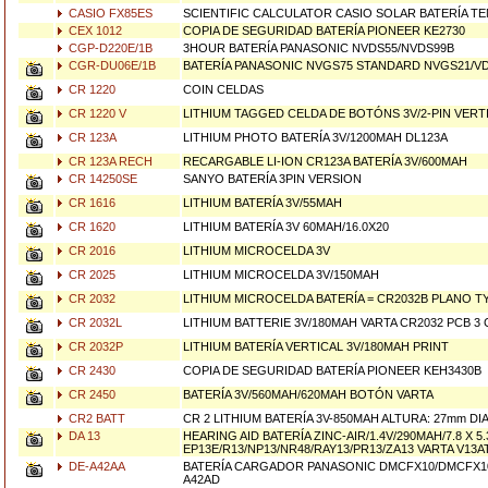
CASIO FX85ES
SCIENTIFIC CALCULATOR CASIO SOLAR BATERÍA T
CEX 1012
COPIA DE SEGURIDAD BATERÍA PIONEER KE2730
CGP-D220E/1B
3HOUR BATERÍA PANASONIC NVDS55/NVDS99B
CGR-DU06E/1B
BATERÍA PANASONIC NVGS75 STANDARD NVGS21/V
CR 1220
COIN CELDAS
CR 1220 V
LITHIUM TAGGED CELDA DE BOTÓNS 3V/2-PIN VER
CR 123A
LITHIUM PHOTO BATERÍA 3V/1200MAH DL123A
CR 123A RECH
RECARGABLE LI-ION CR123A BATERÍA 3V/600MAH
CR 14250SE
SANYO BATERÍA 3PIN VERSION
CR 1616
LITHIUM BATERÍA 3V/55MAH
CR 1620
LITHIUM BATERÍA 3V 60MAH/16.0X20
CR 2016
LITHIUM MICROCELDA 3V
CR 2025
LITHIUM MICROCELDA 3V/150MAH
CR 2032
LITHIUM MICROCELDA BATERÍA = CR2032B PLANO T
CR 2032L
LITHIUM BATTERIE 3V/180MAH VARTA CR2032 PCB 3 
CR 2032P
LITHIUM BATERÍA VERTICAL 3V/180MAH PRINT
CR 2430
COPIA DE SEGURIDAD BATERÍA PIONEER KEH3430B
CR 2450
BATERÍA 3V/560MAH/620MAH BOTÓN VARTA
CR2 BATT
CR 2 LITHIUM BATERÍA 3V-850MAH ALTURA: 27mm DI
DA 13
HEARING AID BATERÍA ZINC-AIR/1.4V/290MAH/7.8 X 5
EP13E/R13/NP13/NR48/RAY13/PR13/ZA13 VARTA V13A
DE-A42AA
BATERÍA CARGADOR PANASONIC DMCFX10/DMCFX10
A42AD