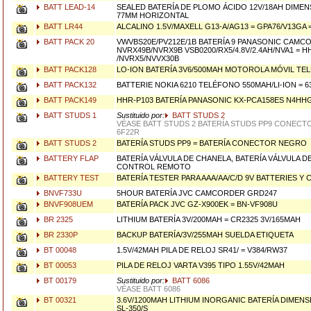
BATT LEAD-14
SEALED BATERÍA DE PLOMO ÁCIDO 12V/18AH DIMENSI
77MM HORIZONTAL
BATT LR44
ALCALINO 1.5V/MAXELL G13-A/AG13 = GPA76/V13GA =
BATT PACK 20
VWVBS20E/PV212E/1B BATERÍA 9 PANASONIC CAMC
NVRX49B/NVRX9B VSB0200/RX5/4.8V/2.4AH/NVA1 = H
/NVRX5/NVVX30B
BATT PACK128
LO-ION BATERÍA 3V6/500MAH MOTOROLA MÓVIL TE
BATT PACK132
BATTERIE NOKIA 6210 TELÉFONO 550MAH/LI-ION = 6
BATT PACK149
HHR-P103 BATERÍA PANASONIC KX-PCA158ES N4HH
BATT STUDS 1
Sustituido por:
BATT STUDS 2
VÉASE BATT STUDS 2 BATERÍA STUDS PP9 CONECTO
6F22R
BATT STUDS 2
BATERÍA STUDS PP9 = BATERÍA CONECTOR NEGRO
BATTERY FLAP
BATERÍA VÁLVULA DE CHANELA, BATERÍA VÁLVULA D
CONTROL REMOTO
BATTERY TEST
BATERÍA TESTER PARA AAA/AA/C/D 9V BATTERIES Y
BNVF733U
5HOUR BATERÍA JVC CAMCORDER GRD247
BNVF908UEM
BATERÍA PACK JVC GZ-X900EK = BN-VF908U
BR 2325
LITHIUM BATERÍA 3V/200MAH = CR2325 3V/165MAH
BR 2330P
BACKUP BATERÍA/3V/255MAH SUELDA ETIQUETA
BT 00048
1.5V/42MAH PILA DE RELOJ SR41/ = V384/RW37
BT 00053
PILA DE RELOJ VARTA V395 TIPO 1.55V/42MAH
BT 00179
Sustituido por:
BATT 6086
VÉASE BATT 6086
BT 00321
3.6V/1200MAH LITHIUM INORGANIC BATERÍA DIMENSI
SL-350/S