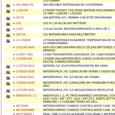
1V2/700MAH
HQ-NIMH-R6
RECARGABLE BATERÍA AA/LR6 1V2/2000MAH
L13A/790
LITHIUM THIONYL CHLORIDE BATERÍA 3V6/1200MAH/
14.7MM = LI3A/790 = LS14250
LR 03
AAA BATERÍA 1V2 / 950MAH 4-BLÍSTER MN2400/AM4
LR1
LR1-N 1.5V ALCALINO BATTERIE
LR20
1.5V ALCALINO BATERÍA DIMENSIÓN D PACK DE 2
LRV 08
12V BATERÍA PARA 24503 MULTÍMETRO
LS 14500W
LITHIUM BATERÍA/3.6V/AA/WIDE TEMPERATURA DE 
14.44MM/2450MAH
LV31256-002A
ADD-ON CARCASA PARA SECO CELDAS BATTERIES J
MINIDISC
LY2007-7004
LY20077004A BATERÍA CARGADOR JVC CAMCORDE
LY32566-001
LY32566-001A BATERÍA PACK JUEGO (CON ACCESOR
DIGITAL CÁMARA GRD23EK
LY32752-001A
BATERÍA JVC DVX707EK/GRDVX507EK BN-V306U
LY35320-002B
BATERÍA PACK JVC GZMG130 BN-VF808U LY35320-00
LY35320-002C
BATERÍA PACK JVC GZ-MG361 BN-VF808U
LY35320-002D
BATERÍA PACK JVC GZMS120EK BN-VF808U/BN-FV82
002C
LY37166-003C
BATERÍA PACK JVC GZ-MS110/GZMS210 BNVG107UE
MADE4YOU 1:1
MADE4YOU 1: 1, PC PROGRAMABLE UNIVERSAL CO
DVD / VCR / SAT / DTT / AUX / HIFI ETC. KEEPS SE
REMOVED / 2 X AAA BATTERIES NO INCL.
MC33340
BATERÍA RÁPIDO CHARGE CONTROLADOR CASE: DIP-
MC33340SMD
BATERÍA RÁPIDO CHARGE CONTROLADOR CASE: SO
MCP7940NT-I
REAL-TIME CLOCK/CALENDAR CON SRAM Y BATERÍ