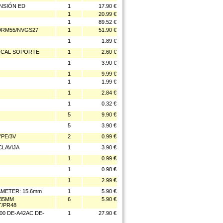
ENSIÓN ED
1
17.90 €
1
20.99 €
1
89.52 €
DRM55/NVGS27
1
51.90 €
1
1.89 €
TICAL SOPORTE
1
2.60 €
1
3.90 €
1
9.99 €
1
1.99 €
1
2.84 €
1
0.32 €
5
9.90 €
5
3.90 €
YPE/3V
2
0.99 €
CLAVIJA
1
3.90 €
1
0.99 €
1
0.98 €
1
2.99 €
AMETER: 15.6mm
1
5.90 €
.35MM
6
5.90 €
T/PR48
0 DE-A42AC DE-
1
27.90 €