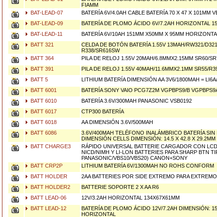
FIAMM
BAT-LEAD-07
BATERÍA 6V/4.0AH CABLE BATERÍA 70 X 47 X 101MM 
BAT-LEAD-09
BATERÍA DE PLOMO ÁCIDO 6V/7.2AH HORIZONTAL 15
BAT-LEAD-11
BATERÍA 6V/10AH 151MM X50MM X 95MM HORIZONTA
BATT 321
CELDA DE BOTÓN BATERÍA 1.55V 13MAH/RW321/D321
R338/SR616SW
BATT 364
PILA DE RELOJ 1.55V 20MAH/6.8MMX2.15MM SR60/SR7
BATT 391
PILA DE RELOJ 1.55V 40MAH/11.6MMX2.1MM SR55/R3
BATT 5
LITHIUM BATERÍA DIMENSIÓN AA 3V6/1800MAH = LI6A
BATT 6001
BATERÍA SONY VAIO PCG7Z2M VGPBPS9/B VGPBPS9
BATT 6010
BATERÍA 3.6V/300MAH PANASONIC VSB0192
BATT 6017
CTP300 BATERÍA
BATT 6018
AA DIMENSIÓN 3.6V/500MAH
BATT 6086
3.6V/400MAH TELÉFONO INALÁMBRICO BATERÍA SIN L
DIMENSIÓN CELLS DIMENSIÓN: 14.5 X 42.8 X 29.2MM
BATT CHARGE3
RÁPIDO UNIVERSAL BATTERIE CARGADOR CON LCD 
NICD/NIMH Y LI-LON BATTERIES PARA SHARP BTN T
PANASONIC/VBS10/VBS20) CANON+SONY
BATT CRP2P
LITHIUM BATERÍA 6V/1300MAH NO ROHS CONFORM
BATT HOLDER
2AA BATTERIES POR SIDE EXTREMO PARA EXTREMO
BATT HOLDER2
BATTERIE SOPORTE 2 X AA R6
BATT LEAD-06
12V/3.2AH HORIZONTAL 134X67X61MM
BATT LEAD-12
BATERÍA DE PLOMO ÁCIDO 12V/7.2AH DIMENSIÓN: 15
HORIZONTAL