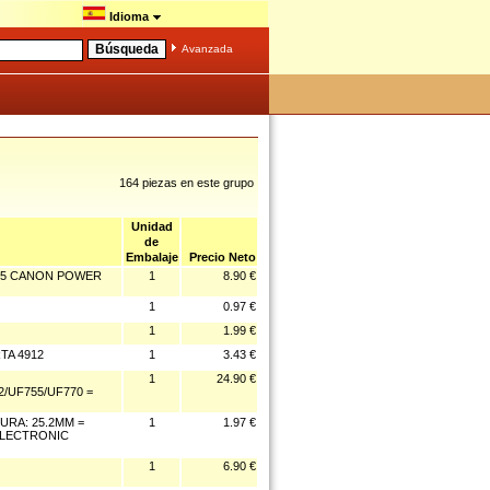
Idioma
Avanzada
164 piezas en este grupo
Unidad
de
Embalaje
Precio Neto
245 CANON POWER
1
8.90 €
1
0.97 €
1
1.99 €
TA 4912
1
3.43 €
1
24.90 €
/UF755/UF770 =
URA: 25.2MM =
1
1.97 €
+ELECTRONIC
1
6.90 €