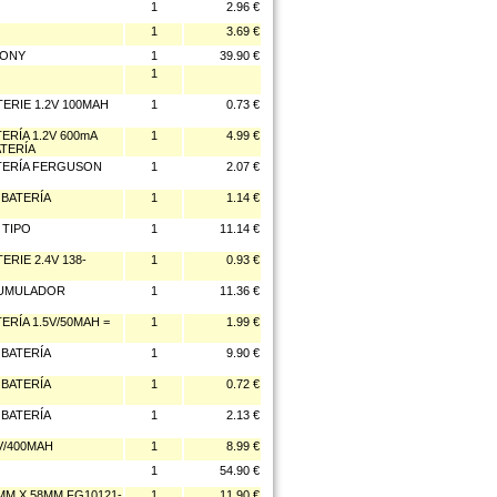
1
2.96 €
1
3.69 €
SONY
1
39.90 €
1
ERIE 1.2V 100MAH
1
0.73 €
ERÍA 1.2V 600mA
1
4.99 €
ATERÍA
ATERÍA FERGUSON
1
2.07 €
 BATERÍA
1
1.14 €
 TIPO
1
11.14 €
RIE 2.4V 138-
1
0.93 €
ACUMULADOR
1
11.36 €
ERÍA 1.5V/50MAH =
1
1.99 €
 BATERÍA
1
9.90 €
 BATERÍA
1
0.72 €
 BATERÍA
1
2.13 €
V/400MAH
1
8.99 €
1
54.90 €
4MM X 58MM FG10121-
1
11.90 €