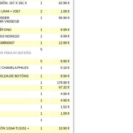
ÓN: 167 X 181 X
1
62.96 €
 LR44 = V357
2
1.09 €
ORDER
1
56.90 €
HR-V40SE/1B
LÉFONO
1
9.99 €
310 NOK6110
1
9.99 €
GMB00007
1
12.99 €
5
R PARA 9V BATERÍA
5
8.90 €
E CHANELA PHILEX
1
0.16 €
 CELDA DE BOTÓNS
1
8.90 €
1
179.90 €
1
67.32 €
1
4.90 €
1
4.90 €
1
1.52 €
1
1.09 €
1
ÓN 1/2AA TL5151 =
1
10.90 €