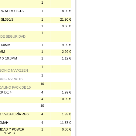
1
A TV / LCD /
1
8.90 €
 SL350/S
1
21.90 €
1
9.60 €
1
A DE SEGURIDAD
X 60MM
1
19.99 €
6MM
1
2.99 €
M X 10.3MM
1
1.12 €
1
ASONIC NVVX22EN
1
ONIC NVRX11B
10
CALINO PACK DE 10
CK DE 4
4
1.99 €
4
10.99 €
10
.5V/BATERÍA RG6
4
1.99 €
00MAH
4
11.67 €
CIDAD Y POWER
1
0.86 €
DE POWER