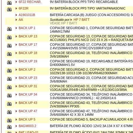
6F22 RECHAR.
9V BATERÍA BLOCK PP3 TIPO RECARGABLE
6F22R
9V BATERÍA BLOCK PP3 TIPO VARTA/PANASONIC
A1901011B
BATERÍA CARCASA (B) JUEGO (CON ACCESORIOS) 
AA
Sustituido por:
HP 7 BATT
VÉASE HP 7 BATT
BACK UP 1
COPIA DE SEGURIDAD 1, COPIA DE SEGURIDAD BATT
14MMX17MM
BACK UP 13
COPIA DE SEGURIDAD 13, COPIA DE SEGURIDAD BAT
ACCU600/1 PHILIPS NICD 1V2 23 X 26 = RASQUETA B
BACK UP 17
COPIA DE SEGURIDAD 17, COPIA DE SEGURIDAD B
2.4V/150MAH/3V55 STRC/2/V100R/FV11R
BACK UP 18
COPIA DE SEGURIDAD 18, TELÉFONO INALÁMBRICO
3V6/180MAH
BACK UP 19
COPIA DE SEGURIDAD 19, RECARGABLE BATERÍA RS
D/4000MAH/1.5V
BACK UP 2
COPIA DE SEGURIDAD 2, COPIA DE SEGURIDAD BATTE
10229/138-10313 138-10138/VR6462/300MAH
BACK UP 23
COPIA DE SEGURIDAD 23, COPIA DE SEGURIDAD 
3V6/80MAH
BACK UP 31
COPIA DE SEGURIDAD 31, COPIA DE SEGURIDAD BAT
V10GA/189/LR54/B-LR54/RW89 = LR1130/G10/389A
BACK UP 34
COPIA DE SEGURIDAD 34, TELÉFONO INALÁMBRICO
3.6V/600MAH/NICD (HXWXL) : 42.2X50X14.6
BACK UP 43
COPIA DE SEGURIDAD 43, TELÉFONO INALÁMBRICO
2V4/300MAH PP305
BACK UP 47
COPIA DE SEGURIDAD 47, TELÉFONO INALÁMBRICO
3V6/600MAH 42 X 30 X 14MM
BACK UP 5
COPIA DE SEGURIDAD 5, BACKUP ACUMULADOR 4.8
BAGM003.2
BATERÍA DE PLOMO ÁCIDO 12V/2.3A 134 X 67 X 67MM
BAT LEAD-01
BATERÍA DE PLOMO ÁCIDO 6V/1.2AH DIM: 97MM X 2