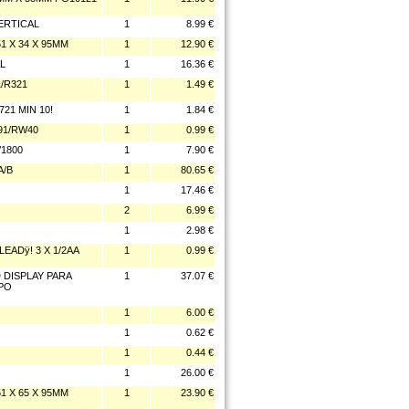
VERTICAL
1
8.99 €
1 X 34 X 95MM
1
12.90 €
L
1
16.36 €
/R321
1
1.49 €
21 MIN 10!
1
1.84 €
91/RW40
1
0.99 €
/1800
1
7.90 €
A/B
1
80.65 €
1
17.46 €
2
6.99 €
1
2.98 €
EADÿ! 3 X 1/2AA
1
0.99 €
DISPLAY PARA
1
37.07 €
IPO
1
6.00 €
1
0.62 €
1
0.44 €
1
26.00 €
1 X 65 X 95MM
1
23.90 €