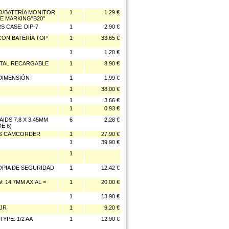
O/BATERÍA MONITOR
1
1.29 €
E MARKING"B20"
 CASE: DIP-7
1
2.90 €
CON BATERÍA TOP
1
33.65 €
1
1.20 €
METAL RECARGABLE
1
8.90 €
 DIMENSIÓN
1
1.99 €
1
38.00 €
1
3.66 €
1
0.93 €
AIDS 7.8 X 3.45MM
6
2.28 €
E 6)
IPS CAMCORDER
1
27.90 €
1
39.90 €
1
OPIA DE SEGURIDAD
1
12.42 €
: 14.7MM AXIAL =
1
20.00 €
1
13.90 €
 JR
1
9.20 €
YPE: 1/2 AA
1
12.90 €