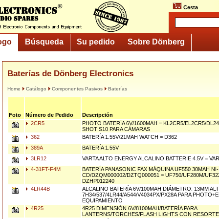
Cesta
ogo
Búsqueda
Su pedido
Sobre Dönberg
Baterías de Dönberg Electronics
Home
Catálogo
Componentes Pasivos
Baterías
Foto
Número de Pedido
Descripción
2CR5
PHOTO BATERÍA 6V/1600MAH = KL2CR5/EL2CR5/DL
SHOT S10 PARA CÁMARAS
362
BATERÍA 1.55V/21MAH WATCH = D362
389A
BATERÍA 1.55V
3LR12
VARTA ALTO ENERGY ALCALINO BATTERIE 4.5V = VAR
4-31FT-F4M
BATERÍA PANASONIC FAX MÁQUINA UF550 30MAH NI-
CD/DZQM000002/DZTQ000051 = UF750/UF280M/UF322
DZHP012240
4LR44B
ALCALINO BATERÍA 6V/100MAH DIÁMETRO: 13MM ALT
7H34/537/4LR44/A544/V4034PX/PX28A PARA PHOTO
EQUIPAMIENTO
4R25
4R25 DIMENSIÓN 6V/8100MAH/BATERÍA PARA
LANTERNS/TORCHES/FLASH LIGHTS CON RESORTE