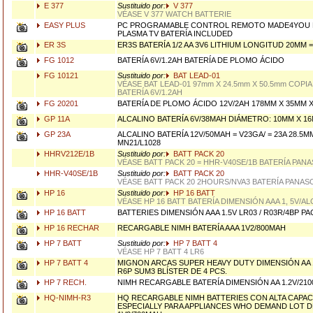
E 377
Sustituido por:
V 377
VÉASE V 377 WATCH BATTERIE
EASY PLUS
PC PROGRAMABLE CONTROL REMOTO MADE4YOU PAR
PLASMA TV BATERÍA INCLUDED
ER 3S
ER3S BATERÍA 1/2 AA 3V6 LITHIUM LONGITUD 20MM =
FG 1012
BATERÍA 6V/1.2AH BATERÍA DE PLOMO ÁCIDO
FG 10121
Sustituido por:
BAT LEAD-01
VÉASE BAT LEAD-01 97mm X 24.5mm X 50.5mm COPI
BATERÍA 6V/1.2AH
FG 20201
BATERÍA DE PLOMO ÁCIDO 12V/2AH 178MM X 35MM 
GP 11A
ALCALINO BATERÍA 6V/38MAH DIÁMETRO: 10MM X 1
GP 23A
ALCALINO BATERÍA 12V/50MAH = V23GA/ = 23A 28.5M
MN21/L1028
HHRV212E/1B
Sustituido por:
BATT PACK 20
VÉASE BATT PACK 20 = HHR-V40SE/1B BATERÍA PAN
HHR-V40SE/1B
Sustituido por:
BATT PACK 20
VÉASE BATT PACK 20 2HOURS/NVA3 BATERÍA PANAS
HP 16
Sustituido por:
HP 16 BATT
VÉASE HP 16 BATT BATERÍA DIMENSIÓN AAA 1, 5V/AL
HP 16 BATT
BATTERIES DIMENSIÓN AAA 1.5V LR03 / R03R/4BP PA
HP 16 RECHAR
RECARGABLE NIMH BATERÍA AAA 1V2/800MAH
HP 7 BATT
Sustituido por:
HP 7 BATT 4
VÉASE HP 7 BATT 4 LR6
HP 7 BATT 4
MIGNON ARCAS SUPER HEAVY DUTY DIMENSIÓN AA 1
R6P SUM3 BLÍSTER DE 4 PCS.
HP 7 RECH.
NIMH RECARGABLE BATERÍA DIMENSIÓN AA 1.2V/21
HQ-NIMH-R3
HQ RECARGABLE NIMH BATTERIES CON ALTA CAPA
ESPECIALLY PARA APPLIANCES WHO DEMAND LOT 