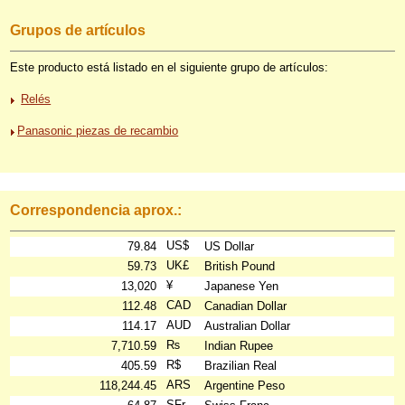
Grupos de artículos
Este producto está listado en el siguiente grupo de artículos:
Relés
Panasonic piezas de recambio
Correspondencia aprox.:
US$
79.84
US Dollar
UK£
59.73
British Pound
¥
13,020
Japanese Yen
CAD
112.48
Canadian Dollar
AUD
114.17
Australian Dollar
₨
7,710.59
Indian Rupee
R$
405.59
Brazilian Real
ARS
118,244.45
Argentine Peso
SFr.