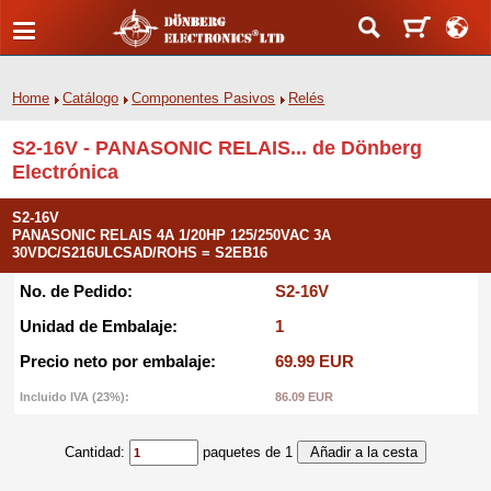
Home
Catálogo
Componentes Pasivos
Relés
S2-16V - PANASONIC RELAIS... de Dönberg
Electrónica
S2-16V
PANASONIC RELAIS 4A 1/20HP 125/250VAC 3A
30VDC/S216ULCSAD/ROHS = S2EB16
No. de Pedido:
S2-16V
Unidad de Embalaje:
1
Precio neto por embalaje:
69.99 EUR
Incluido IVA (23%):
86.09 EUR
Cantidad:
paquetes de 1