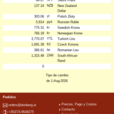
64.87
Swiss Franc
NZ$
137.24
New Zealand
Dollar
zł
303.06
Polish Złoty
руб
5,814
Russian Ruble
kr
775.31
Swedish Krona
kr
766.18
Norwegian Krone
YTL
3,770.07
Turkish Lira
Kč
1,691.38
Czeck Koruna
lei
366.61
Romanian Leu
ZAR
1,315.48
South African
Rand
0
Tipo de cambio
de 1-Aug-2026
Pedidos
Precios, Pago y Costos
orders@donberg.ie
Contacto
+353/74-9548275