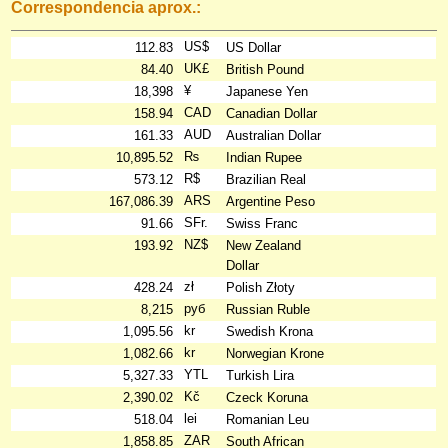
Correspondencia aprox.:
US$
112.83
US Dollar
UK£
84.40
British Pound
¥
18,398
Japanese Yen
CAD
158.94
Canadian Dollar
AUD
161.33
Australian Dollar
₨
10,895.52
Indian Rupee
R$
573.12
Brazilian Real
ARS
167,086.39
Argentine Peso
SFr.
91.66
Swiss Franc
NZ$
193.92
New Zealand
Dollar
zł
428.24
Polish Złoty
руб
8,215
Russian Ruble
kr
1,095.56
Swedish Krona
kr
1,082.66
Norwegian Krone
YTL
5,327.33
Turkish Lira
Kč
2,390.02
Czeck Koruna
lei
518.04
Romanian Leu
ZAR
1,858.85
South African