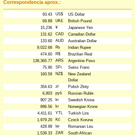
Correspondencia aprox.:
US$
93.43
US Dollar
UK£
69.89
British Pound
¥
15,236
Japanese Yen
CAD
131.62
Canadian Dollar
AUD
133.60
Australian Dollar
₨
9,022.68
Indian Rupee
R$
474.60
Brazilian Real
ARS
138,365.77
Argentine Peso
SFr.
75.90
Swiss Franc
NZ$
160.59
New Zealand
Dollar
zł
354.63
Polish Złoty
руб
6,803
Russian Ruble
kr
907.25
Swedish Krona
kr
896.56
Norwegian Krone
YTL
4,411.61
Turkish Lira
Kč
1,979.20
Czeck Koruna
lei
428.99
Romanian Leu
ZAR
1,539.33
South African