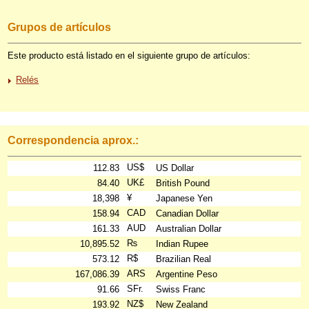
Grupos de artículos
Este producto está listado en el siguiente grupo de artículos:
Relés
Correspondencia aprox.:
US$
112.83
US Dollar
UK£
84.40
British Pound
¥
18,398
Japanese Yen
CAD
158.94
Canadian Dollar
AUD
161.33
Australian Dollar
₨
10,895.52
Indian Rupee
R$
573.12
Brazilian Real
ARS
167,086.39
Argentine Peso
SFr.
91.66
Swiss Franc
NZ$
193.92
New Zealand