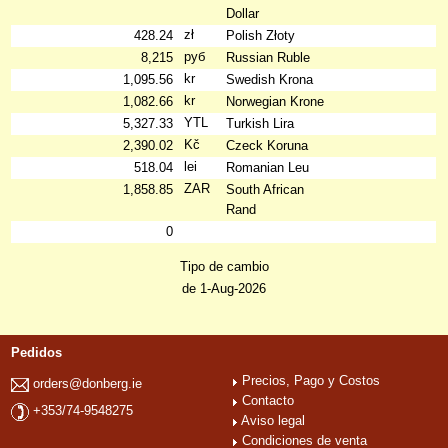
Dollar
zł
428.24
Polish Złoty
руб
8,215
Russian Ruble
kr
1,095.56
Swedish Krona
kr
1,082.66
Norwegian Krone
YTL
5,327.33
Turkish Lira
Kč
2,390.02
Czeck Koruna
lei
518.04
Romanian Leu
ZAR
1,858.85
South African
Rand
0
Tipo de cambio
de 1-Aug-2026
Pedidos
Precios, Pago y Costos
orders@donberg.ie
Contacto
+353/74-9548275
Aviso legal
Condiciones de venta