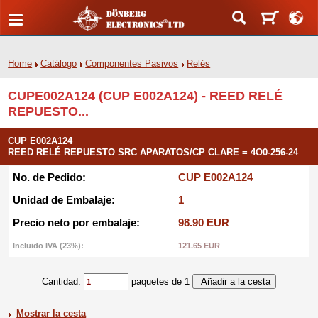
Home
Catálogo
Componentes Pasivos
Relés
CUPE002A124 (CUP E002A124) - REED RELÉ
REPUESTO...
CUP E002A124
REED RELÉ REPUESTO SRC APARATOS/CP CLARE = 4O0-256-24
No. de Pedido:
CUP E002A124
Unidad de Embalaje:
1
Precio neto por embalaje:
98.90 EUR
Incluido IVA (23%):
121.65 EUR
Cantidad:
paquetes de 1
Mostrar la cesta