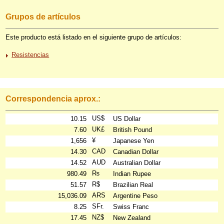
Grupos de artículos
Este producto está listado en el siguiente grupo de artículos:
Resistencias
Correspondencia aprox.:
US$
10.15
US Dollar
UK£
7.60
British Pound
¥
1,656
Japanese Yen
CAD
14.30
Canadian Dollar
AUD
14.52
Australian Dollar
₨
980.49
Indian Rupee
R$
51.57
Brazilian Real
ARS
15,036.09
Argentine Peso
SFr.
8.25
Swiss Franc
NZ$
17.45
New Zealand