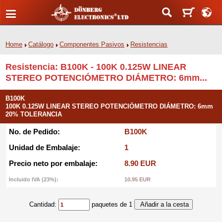
Home
Catálogo
Componentes Pasivos
Resistencias
Resistencia: B100K - 100K 0.125W LINEAR
STEREO POTENCIÓMETRO DIÁMETRO: 6mm...
B100K
100K 0.125W LINEAR STEREO POTENCIÓMETRO DIÁMETRO: 6mm
20% TOLERANCIA
No. de Pedido:
B100K
Unidad de Embalaje:
1
Precio neto por embalaje:
8.90 EUR
Incluido IVA (23%):
10.95 EUR
Cantidad:
paquetes de 1