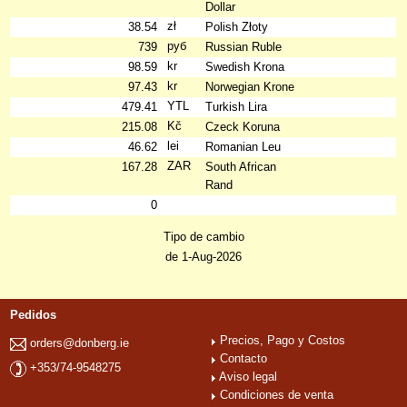
Dollar
zł
38.54
Polish Złoty
руб
739
Russian Ruble
kr
98.59
Swedish Krona
kr
97.43
Norwegian Krone
YTL
479.41
Turkish Lira
Kč
215.08
Czeck Koruna
lei
46.62
Romanian Leu
ZAR
167.28
South African
Rand
0
Tipo de cambio
de 1-Aug-2026
Pedidos
Precios, Pago y Costos
orders@donberg.ie
Contacto
+353/74-9548275
Aviso legal
Condiciones de venta