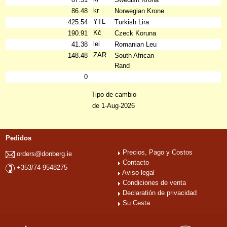
kr
86.48
Norwegian Krone
YTL
425.54
Turkish Lira
Kč
190.91
Czeck Koruna
lei
41.38
Romanian Leu
ZAR
148.48
South African
Rand
0
Tipo de cambio
de 1-Aug-2026
Pedidos
Precios, Pago y Costos
orders@donberg.ie
Contacto
+353/74-9548275
Aviso legal
Condiciones de venta
Declaratión de privacidad
Su Cesta