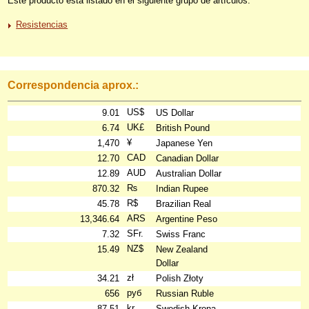
Este producto está listado en el siguiente grupo de artículos:
Resistencias
Correspondencia aprox.:
US$
9.01
US Dollar
UK£
6.74
British Pound
¥
1,470
Japanese Yen
CAD
12.70
Canadian Dollar
AUD
12.89
Australian Dollar
₨
870.32
Indian Rupee
R$
45.78
Brazilian Real
ARS
13,346.64
Argentine Peso
SFr.
7.32
Swiss Franc
NZ$
15.49
New Zealand
Dollar
zł
34.21
Polish Złoty
руб
656
Russian Ruble
kr
87.51
Swedish Krona