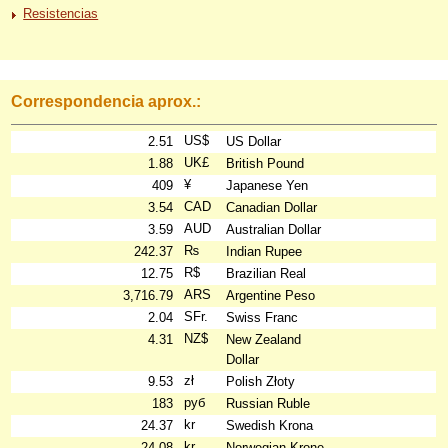
Resistencias
Correspondencia aprox.:
US$
2.51
US Dollar
UK£
1.88
British Pound
¥
409
Japanese Yen
CAD
3.54
Canadian Dollar
AUD
3.59
Australian Dollar
₨
242.37
Indian Rupee
R$
12.75
Brazilian Real
ARS
3,716.79
Argentine Peso
SFr.
2.04
Swiss Franc
NZ$
4.31
New Zealand
Dollar
zł
9.53
Polish Złoty
руб
183
Russian Ruble
kr
24.37
Swedish Krona
kr
24.08
Norwegian Krone