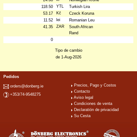
YTL
118.50
Turkish Lira
Kč
53.17
Czeck Koruna
lei
11.52
Romanian Leu
ZAR
41.35
South African
Rand
0
Tipo de cambio
de 1-Aug-2026
Pedidos
Precios, Pago y Costos
orders@donberg.ie
Contacto
+353/74-9548275
Aviso legal
Condiciones de venta
Declaratión de privacidad
Su Cesta