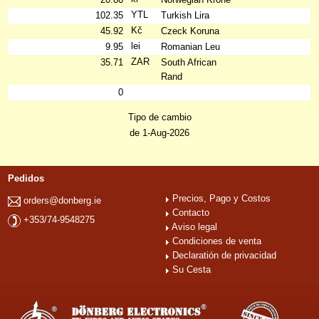
YTL
102.35
Turkish Lira
Kč
45.92
Czeck Koruna
lei
9.95
Romanian Leu
ZAR
35.71
South African
Rand
0
Tipo de cambio
de 1-Aug-2026
Pedidos
Precios, Pago y Costos
orders@donberg.ie
Contacto
+353/74-9548275
Aviso legal
Condiciones de venta
Declaratión de privacidad
Su Cesta