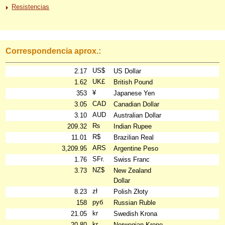
Resistencias
Correspondencia aprox.:
US$
2.17
US Dollar
UK£
1.62
British Pound
¥
353
Japanese Yen
CAD
3.05
Canadian Dollar
AUD
3.10
Australian Dollar
₨
209.32
Indian Rupee
R$
11.01
Brazilian Real
ARS
3,209.95
Argentine Peso
SFr.
1.76
Swiss Franc
NZ$
3.73
New Zealand
Dollar
zł
8.23
Polish Złoty
руб
158
Russian Ruble
kr
21.05
Swedish Krona
kr
20.80
Norwegian Krone