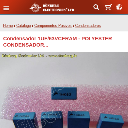
Home
Catálogo
Componentes Pasivos
Condensadores
Condensador 1UF/63VCERAM - POLYESTER
CONDENSADOR...