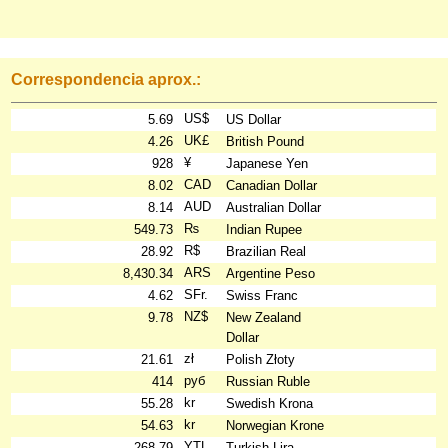
Correspondencia aprox.:
US$
5.69
US Dollar
UK£
4.26
British Pound
¥
928
Japanese Yen
CAD
8.02
Canadian Dollar
AUD
8.14
Australian Dollar
₨
549.73
Indian Rupee
R$
28.92
Brazilian Real
ARS
8,430.34
Argentine Peso
SFr.
4.62
Swiss Franc
NZ$
9.78
New Zealand
Dollar
zł
21.61
Polish Złoty
руб
414
Russian Ruble
kr
55.28
Swedish Krona
kr
54.63
Norwegian Krone
YTL
268.79
Turkish Lira