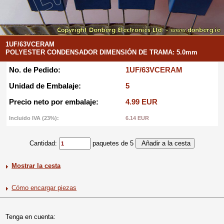
1UF/63VCERAM
POLYESTER CONDENSADOR DIMENSIÓN DE TRAMA: 5.0mm
No. de Pedido:
1UF/63VCERAM
Unidad de Embalaje:
5
Precio neto por embalaje:
4.99 EUR
Incluido IVA (23%):
6.14 EUR
Cantidad:
paquetes de 5
Mostrar la cesta
Cómo encargar piezas
Tenga en cuenta: