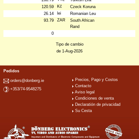
Kč
120.59
Czeck Koruna
lei
26.14
Romanian Leu
ZAR
93.79
South African
Rand
0
Tipo de cambio
de 1-Aug-2026
Pedidos
Precios, Pago y Costos
orders@donberg.ie
Contacto
+353/74-9548275
Aviso legal
Condiciones de venta
Declaratión de privacidad
Su Cesta