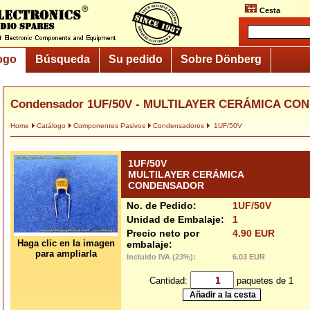
Cesta
ogo
Búsqueda
Su pedido
Sobre Dönberg
Condensador 1UF/50V - MULTILAYER CERÁMICA C
Home
Catálogo
Componentes Pasivos
Condensadores
1UF/50V
1UF/50V
MULTILAYER CERÁMICA
CONDENSADOR
No. de Pedido:
1UF/50V
Unidad de Embalaje:
1
Precio neto por
4.90 EUR
Haga clic en la imagen
embalaje:
para ampliarla
Incluido IVA (23%):
6.03 EUR
Cantidad:
paquetes de 1