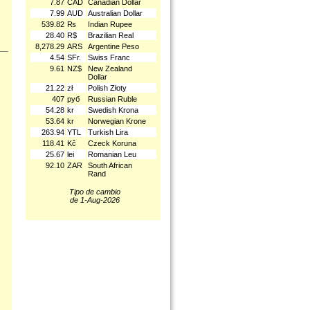
7.87
CAD
Canadian Dollar
7.99
AUD
Australian Dollar
539.82
₨
Indian Rupee
28.40
R$
Brazilian Real
8,278.29
ARS
Argentine Peso
4.54
SFr.
Swiss Franc
9.61
NZ$
New Zealand
Dollar
21.22
zł
Polish Złoty
407
руб
Russian Ruble
54.28
kr
Swedish Krona
53.64
kr
Norwegian Krone
263.94
YTL
Turkish Lira
118.41
Kč
Czeck Koruna
25.67
lei
Romanian Leu
92.10
ZAR
South African
Rand
Tipo de cambio
de 1-Aug-2026