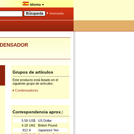
Idioma
Avanzada
ONDENSADOR
Grupos de artículos
Este producto está listado en el
siguiente grupo de artículos:
Condensadores
Correspondencia aprox.:
5.59
US$
US Dollar
4.18
UK£
British Pound
912
¥
Japanese Yen