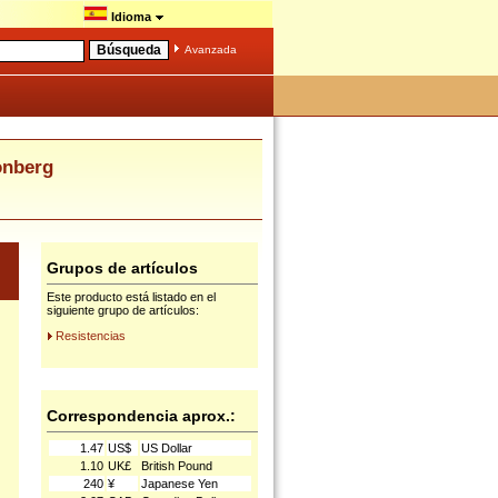
Idioma
Avanzada
önberg
Grupos de artículos
Este producto está listado en el
siguiente grupo de artículos:
Resistencias
Correspondencia aprox.:
1.47
US$
US Dollar
1.10
UK£
British Pound
240
¥
Japanese Yen