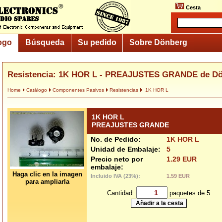
Cesta
ogo
Búsqueda
Su pedido
Sobre Dönberg
Resistencia: 1K HOR L - PREAJUSTES GRANDE de D
Home
Catálogo
Componentes Pasivos
Resistencias
1K HOR L
1K HOR L
PREAJUSTES GRANDE
No. de Pedido:
1K HOR L
Unidad de Embalaje:
5
Precio neto por
1.29 EUR
embalaje:
Haga clic en la imagen
Incluido IVA (23%):
1.59 EUR
para ampliarla
Cantidad:
paquetes de 5