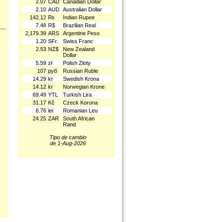
2.07
CAD
Canadian Dollar
2.10
AUD
Australian Dollar
142.12
₨
Indian Rupee
7.48
R$
Brazilian Real
2,179.39
ARS
Argentine Peso
1.20
SFr.
Swiss Franc
2.53
NZ$
New Zealand
Dollar
5.59
zł
Polish Złoty
107
руб
Russian Ruble
14.29
kr
Swedish Krona
14.12
kr
Norwegian Krone
69.49
YTL
Turkish Lira
31.17
Kč
Czeck Koruna
6.76
lei
Romanian Leu
24.25
ZAR
South African
Rand
Tipo de cambio
de 1-Aug-2026