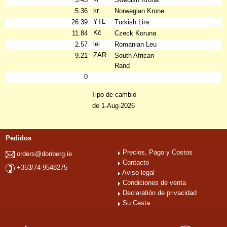
kr
5.36
Norwegian Krone
YTL
26.39
Turkish Lira
Kč
11.84
Czeck Koruna
lei
2.57
Romanian Leu
ZAR
9.21
South African
Rand
0
Tipo de cambio
de 1-Aug-2026
Pedidos
Precios, Pago y Costos
orders@donberg.ie
Contacto
+353/74-9548275
Aviso legal
Condiciones de venta
Declaratión de privacidad
Su Cesta