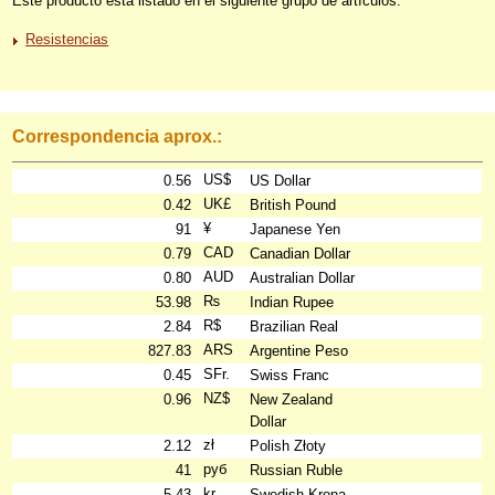
Este producto está listado en el siguiente grupo de artículos:
Resistencias
Correspondencia aprox.:
US$
0.56
US Dollar
UK£
0.42
British Pound
¥
91
Japanese Yen
CAD
0.79
Canadian Dollar
AUD
0.80
Australian Dollar
₨
53.98
Indian Rupee
R$
2.84
Brazilian Real
ARS
827.83
Argentine Peso
SFr.
0.45
Swiss Franc
NZ$
0.96
New Zealand
Dollar
zł
2.12
Polish Złoty
руб
41
Russian Ruble
kr
5.43
Swedish Krona