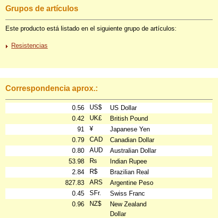
Grupos de artículos
Este producto está listado en el siguiente grupo de artículos:
Resistencias
Correspondencia aprox.:
US$
0.56
US Dollar
UK£
0.42
British Pound
¥
91
Japanese Yen
CAD
0.79
Canadian Dollar
AUD
0.80
Australian Dollar
₨
53.98
Indian Rupee
R$
2.84
Brazilian Real
ARS
827.83
Argentine Peso
SFr.
0.45
Swiss Franc
NZ$
0.96
New Zealand
Dollar