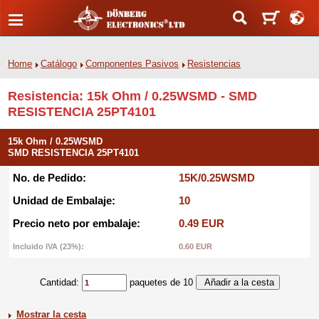
Home
Catálogo
Componentes Pasivos
Resistencias
Resistencia: 15k Ohm / 0.25WSMD - SMD
RESISTENCIA 25PT4101
15k Ohm / 0.25WSMD
SMD RESISTENCIA 25PT4101
No. de Pedido:
15K/0.25WSMD
Unidad de Embalaje:
10
Precio neto por embalaje:
0.49 EUR
Incluido IVA (23%):
0.60 EUR
Cantidad:
paquetes de 10
Mostrar la cesta