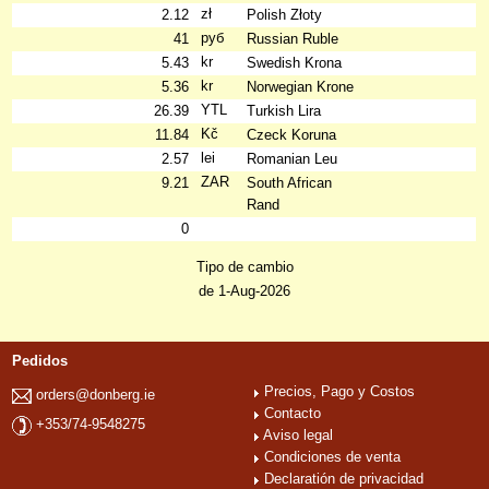
zł
2.12
Polish Złoty
руб
41
Russian Ruble
kr
5.43
Swedish Krona
kr
5.36
Norwegian Krone
YTL
26.39
Turkish Lira
Kč
11.84
Czeck Koruna
lei
2.57
Romanian Leu
ZAR
9.21
South African
Rand
0
Tipo de cambio
de 1-Aug-2026
Pedidos
Precios, Pago y Costos
orders@donberg.ie
Contacto
+353/74-9548275
Aviso legal
Condiciones de venta
Declaratión de privacidad