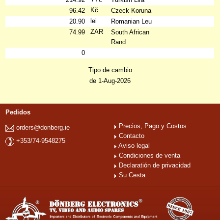
Kč
96.42
Czeck Koruna
lei
20.90
Romanian Leu
ZAR
74.99
South African
Rand
0
Tipo de cambio
de 1-Aug-2026
Pedidos
Precios, Pago y Costos
orders@donberg.ie
Contacto
+353/74-9548275
Aviso legal
Condiciones de venta
Declaratión de privacidad
Su Cesta