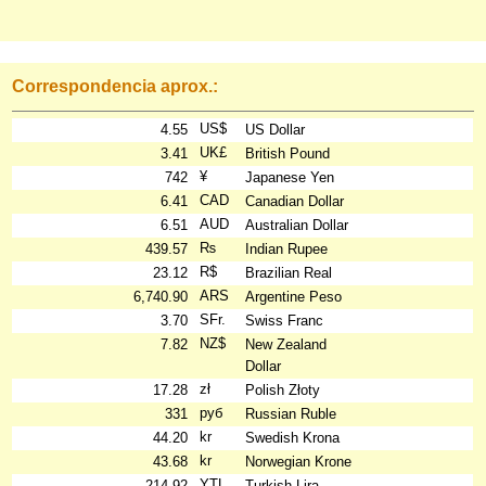
Correspondencia aprox.:
US$
4.55
US Dollar
UK£
3.41
British Pound
¥
742
Japanese Yen
CAD
6.41
Canadian Dollar
AUD
6.51
Australian Dollar
₨
439.57
Indian Rupee
R$
23.12
Brazilian Real
ARS
6,740.90
Argentine Peso
SFr.
3.70
Swiss Franc
NZ$
7.82
New Zealand
Dollar
zł
17.28
Polish Złoty
руб
331
Russian Ruble
kr
44.20
Swedish Krona
kr
43.68
Norwegian Krone
YTL
214.92
Turkish Lira