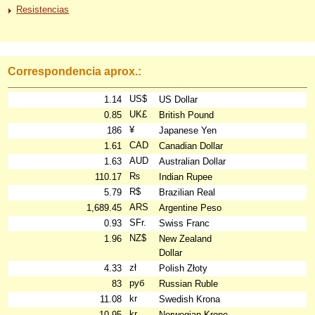
Resistencias
Correspondencia aprox.:
US$
1.14
US Dollar
UK£
0.85
British Pound
¥
186
Japanese Yen
CAD
1.61
Canadian Dollar
AUD
1.63
Australian Dollar
₨
110.17
Indian Rupee
R$
5.79
Brazilian Real
ARS
1,689.45
Argentine Peso
SFr.
0.93
Swiss Franc
NZ$
1.96
New Zealand
Dollar
zł
4.33
Polish Złoty
руб
83
Russian Ruble
kr
11.08
Swedish Krona
kr
10.95
Norwegian Krone