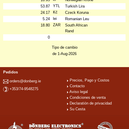
YTL
53.87
Turkish Lira
Kč
24.17
Czeck Koruna
lei
5.24
Romanian Leu
ZAR
18.80
South African
Rand
0
Tipo de cambio
de 1-Aug-2026
Pedidos
Precios, Pago y Costos
orders@donberg.ie
Contacto
+353/74-9548275
Aviso legal
Condiciones de venta
Declaratión de privacidad
Su Cesta