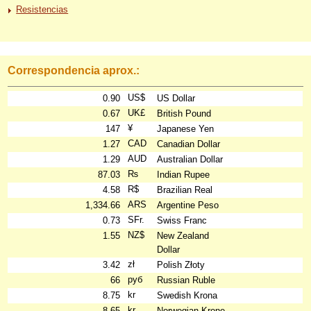
Resistencias
Correspondencia aprox.:
US$
0.90
US Dollar
UK£
0.67
British Pound
¥
147
Japanese Yen
CAD
1.27
Canadian Dollar
AUD
1.29
Australian Dollar
₨
87.03
Indian Rupee
R$
4.58
Brazilian Real
ARS
1,334.66
Argentine Peso
SFr.
0.73
Swiss Franc
NZ$
1.55
New Zealand
Dollar
zł
3.42
Polish Złoty
руб
66
Russian Ruble
kr
8.75
Swedish Krona
kr
8.65
Norwegian Krone