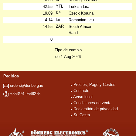
YTL
42.55
Turkish Lira
Kč
19.09
Czeck Koruna
lei
4.14
Romanian Leu
ZAR
14.85
South African
Rand
0
Tipo de cambio
de 1-Aug-2026
Pedidos
Precios, Pago y Costos
orders@donberg.ie
Contacto
+353/74-9548275
Aviso legal
Condiciones de venta
Declaratión de privacidad
Su Cesta