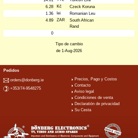
Kč
6.28
Czeck Koruna
lei
1.36
Romanian Leu
ZAR
4.89
South African
Rand
0
Tipo de cambio
de 1-Aug-2026
Pedidos
Precios, Pago y Costos
orders@donberg.ie
Contacto
+353/74-9548275
Aviso legal
Condiciones de venta
Declaratión de privacidad
Su Cesta