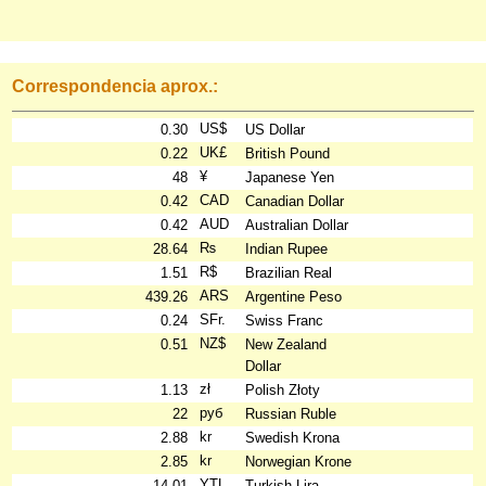
Correspondencia aprox.:
US$
0.30
US Dollar
UK£
0.22
British Pound
¥
48
Japanese Yen
CAD
0.42
Canadian Dollar
AUD
0.42
Australian Dollar
₨
28.64
Indian Rupee
R$
1.51
Brazilian Real
ARS
439.26
Argentine Peso
SFr.
0.24
Swiss Franc
NZ$
0.51
New Zealand
Dollar
zł
1.13
Polish Złoty
руб
22
Russian Ruble
kr
2.88
Swedish Krona
kr
2.85
Norwegian Krone
YTL
14.01
Turkish Lira