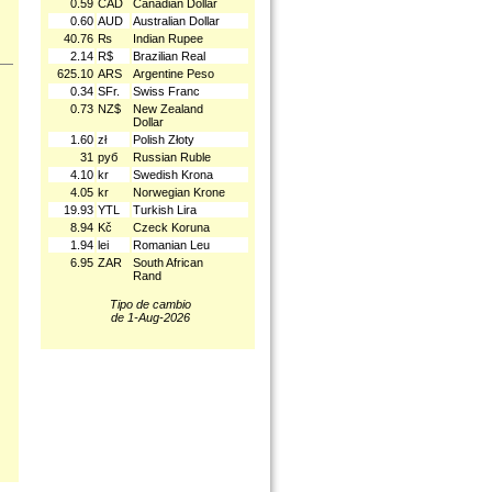
0.59
CAD
Canadian Dollar
0.60
AUD
Australian Dollar
40.76
₨
Indian Rupee
2.14
R$
Brazilian Real
625.10
ARS
Argentine Peso
0.34
SFr.
Swiss Franc
0.73
NZ$
New Zealand
Dollar
1.60
zł
Polish Złoty
31
руб
Russian Ruble
4.10
kr
Swedish Krona
4.05
kr
Norwegian Krone
19.93
YTL
Turkish Lira
8.94
Kč
Czeck Koruna
1.94
lei
Romanian Leu
6.95
ZAR
South African
Rand
Tipo de cambio
de 1-Aug-2026