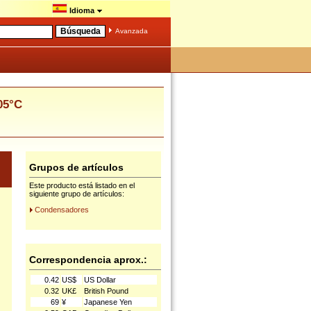
Idioma
Avanzada
05°C
Grupos de artículos
Este producto está listado en el
siguiente grupo de artículos:
Condensadores
Correspondencia aprox.:
0.42
US$
US Dollar
0.32
UK£
British Pound
69
¥
Japanese Yen