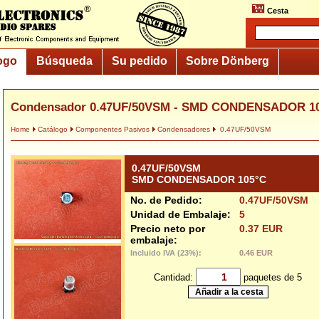
Cesta
ogo
Búsqueda
Su pedido
Sobre Dönberg
Condensador 0.47UF/50VSM - SMD CONDENSADOR 1
Home
Catálogo
Componentes Pasivos
Condensadores
0.47UF/50VSM
0.47UF/50VSM
SMD CONDENSADOR 105°C
No. de Pedido:
0.47UF/50VSM
Unidad de Embalaje:
5
Precio neto por
0.37 EUR
embalaje:
Incluido IVA (23%):
0.46 EUR
Cantidad:
paquetes de 5