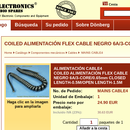
Cesta
ogo
Búsqueda
Su pedido
Sobre Dönberg
COILED ALIMENTACIÓN FLEX CABLE NEGRO 6A/3-CO
Home
Catálogo
Componentes mecánicos
Cables
MAINS CABLE4
ALIMENTACIÓN CABLE4
COILED ALIMENTACIÓN FLEX CABLE
NEGRO 6A/3-CORE/0.65mm CLOSED
LENGTH-0.5M/OPEN LENGTH-1.5M
No. de Pedido:
MAINS CABLE4
Unidad de Embalaje:
1
Haga clic en la imagen
Precio neto por
24.90 EUR
para ampliarla
embalaje:
Incluido IVA (23%):
30.63 EUR
Cantidad:
paquetes de 1