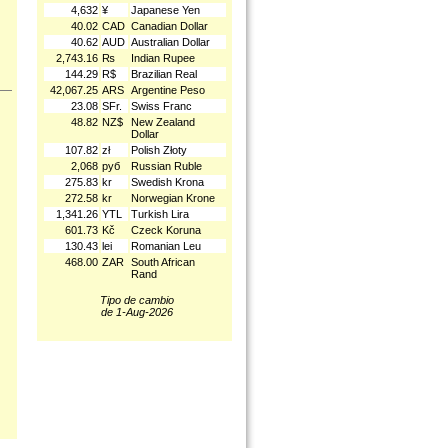
4,632
¥
Japanese Yen
40.02
CAD
Canadian Dollar
40.62
AUD
Australian Dollar
2,743.16
₨
Indian Rupee
144.29
R$
Brazilian Real
42,067.25
ARS
Argentine Peso
23.08
SFr.
Swiss Franc
48.82
NZ$
New Zealand
Dollar
107.82
zł
Polish Złoty
2,068
руб
Russian Ruble
275.83
kr
Swedish Krona
272.58
kr
Norwegian Krone
1,341.26
YTL
Turkish Lira
601.73
Kč
Czeck Koruna
130.43
lei
Romanian Leu
468.00
ZAR
South African
Rand
Tipo de cambio
de 1-Aug-2026