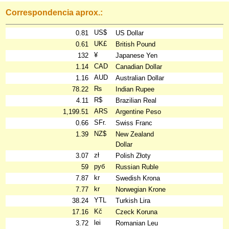
Correspondencia aprox.:
US$
0.81
US Dollar
UK£
0.61
British Pound
¥
132
Japanese Yen
CAD
1.14
Canadian Dollar
AUD
1.16
Australian Dollar
₨
78.22
Indian Rupee
R$
4.11
Brazilian Real
ARS
1,199.51
Argentine Peso
SFr.
0.66
Swiss Franc
NZ$
1.39
New Zealand
Dollar
zł
3.07
Polish Złoty
руб
59
Russian Ruble
kr
7.87
Swedish Krona
kr
7.77
Norwegian Krone
YTL
38.24
Turkish Lira
Kč
17.16
Czeck Koruna
lei
3.72
Romanian Leu