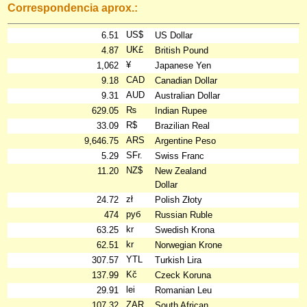
Correspondencia aprox.:
US$
6.51
US Dollar
UK£
4.87
British Pound
¥
1,062
Japanese Yen
CAD
9.18
Canadian Dollar
AUD
9.31
Australian Dollar
₨
629.05
Indian Rupee
R$
33.09
Brazilian Real
ARS
9,646.75
Argentine Peso
SFr.
5.29
Swiss Franc
NZ$
11.20
New Zealand
Dollar
zł
24.72
Polish Złoty
руб
474
Russian Ruble
kr
63.25
Swedish Krona
kr
62.51
Norwegian Krone
YTL
307.57
Turkish Lira
Kč
137.99
Czeck Koruna
lei
29.91
Romanian Leu
ZAR
107.32
South African