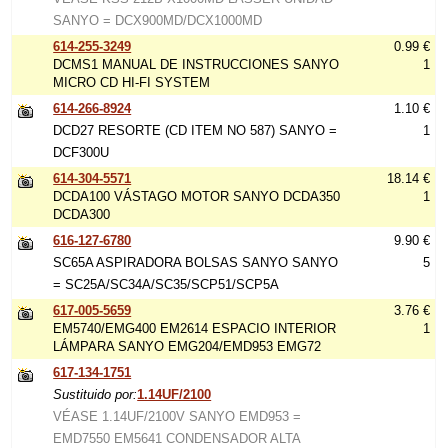
SANYO = DCX900MD/DCX1000MD
614-255-3249
0.99 €
DCMS1 MANUAL DE INSTRUCCIONES SANYO
1
MICRO CD HI-FI SYSTEM
614-266-8924
1.10 €
DCD27 RESORTE (CD ITEM NO 587) SANYO =
1
DCF300U
614-304-5571
18.14 €
DCDA100 VÁSTAGO MOTOR SANYO DCDA350
1
DCDA300
616-127-6780
9.90 €
SC65A ASPIRADORA BOLSAS SANYO SANYO
5
= SC25A/SC34A/SC35/SCP51/SCP5A
617-005-5659
3.76 €
EM5740/EMG400 EM2614 ESPACIO INTERIOR
1
LÁMPARA SANYO EMG204/EMD953 EMG72
617-134-1751
Sustituido por:
1.14UF/2100
VÉASE 1.14UF/2100V SANYO EMD953 =
EMD7550 EM5641 CONDENSADOR ALTA