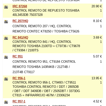
CONTROL REMOTO DE REPUESTO TOSHIBA
1
IRC 87268
20.90 €
CONTROL REMOTO DE REPUESTO TOSHIBA
1
40L3453DB 75037328
RC 207/HQ
8.10 €
CONTROL REMOTO 207 / HQ, CONTROL
1
REMOTO CONTEC KT8250 / TOSHIBA CT5626
RC 841/HQ
3.69 €
CONTROL REMOTO 841 / HQ, CONTROL
1
REMOTO TOSHIBA 2100TD = CT9736 / CT9678
/ CT9384 / 2100TS
RC 951
5.07 €
CONTROL REMOTO 951, CT9184 CONTROL
1
REMOTO TOSHIBA 143R4KB / 212T4B /
213T4B CT9117
RC 956-1
13.95 €
CONTROL REMOTO 956-1, CT9493 / CT9511
1
TOSHIBA CONTROL REMOTO / DDT / 2805DB
/ DBT / DDT 3409DB / DBT / 2505DBT / 3373DG
CT815 = INFRARROJO 467M / 23306234
RC 957-1
4.52 €