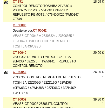
CT 871
18.99 €
CONTROL REMOTO TOSHIBA 21V53G =
1
V30037753 21V33 / 55T23D / 21N21E2
REPUESTO REMOTE / 076N0GX20 TW50147
CT849
CT 90003
Sustituido por:
CT 90042
VÉASE CT 90042 = 23306324 / 23306365 /
CT90042 CT90003 CONTROL REMOTO
TOSHIBA 43PJ9SB
CT 90040
29.90 €
23306363 REM0TE CONTROL TOSHIBA
1
28N03B / 32Z27B = TW50141 = REPUESTO
CONTROL REMOTO
CT 90042
24.90 €
23306365 CONTROL REMOTO DE REPUESTO
1
TOSHIBA 32ZD06G / 32ZD16G / 32WD98
40PW03G / 42WH38B / 28ZD06G / 32ZH46P
TWD 50140
CT 90052
39.90 €
VÉASE CT 90002 23306176 CONTROL
1