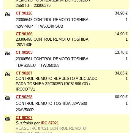
REMOTO TOSHIBA 32MW7DG / 2552DB /
2550TB = 23306379
CT 90126
34.90 €
23306643 CONTROL REMOTO TOSHIBA
1
42WP46P = TW50140 SUB
CT 90166
14.90 €
23306498 CONTROL REMOTO TOSHIBA
1
-20VL43P
CT 90205
13.78 €
23306561 CONTROL REMOTO TOSHIBA
1
TDPS35EU = TWD50159
CT 90287
34.83 €
CONTROL REMOTO REPUESTO ADECUADO
1
PARA TOSHIBA 32C3035D IRC81866-OD /
IRCODTV1
CT 90298
60.90 €
CONTROL REMOTO TOSHIBA 32AV500
1
26AV500P
CT 90307
Sustituido por:
IRC 87021
VÉASE IRC 87021 CONTROL REMOTO