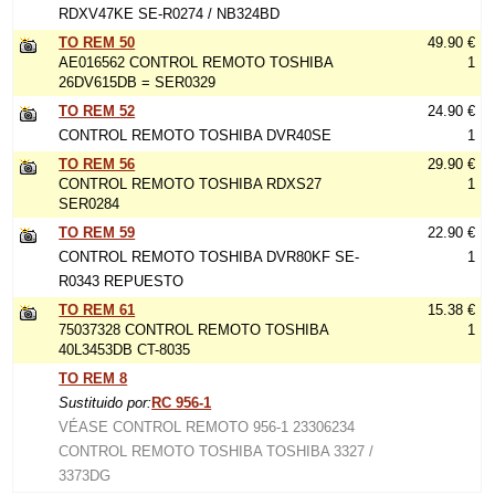
RDXV47KE SE-R0274 / NB324BD
TO REM 50
49.90 €
AE016562 CONTROL REMOTO TOSHIBA
1
26DV615DB = SER0329
TO REM 52
24.90 €
CONTROL REMOTO TOSHIBA DVR40SE
1
TO REM 56
29.90 €
CONTROL REMOTO TOSHIBA RDXS27
1
SER0284
TO REM 59
22.90 €
CONTROL REMOTO TOSHIBA DVR80KF SE-
1
R0343 REPUESTO
TO REM 61
15.38 €
75037328 CONTROL REMOTO TOSHIBA
1
40L3453DB CT-8035
TO REM 8
Sustituido por:
RC 956-1
VÉASE CONTROL REMOTO 956-1 23306234
CONTROL REMOTO TOSHIBA TOSHIBA 3327 /
3373DG