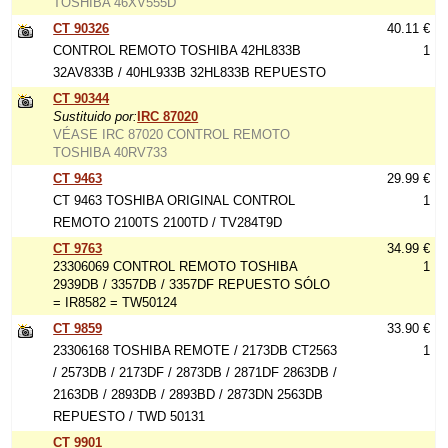
TOSHIBA 46XV555D
CT 90326
40.11 €
CONTROL REMOTO TOSHIBA 42HL833B
1
32AV833B / 40HL933B 32HL833B REPUESTO
CT 90344
Sustituido por:
IRC 87020
VÉASE IRC 87020 CONTROL REMOTO
TOSHIBA 40RV733
CT 9463
29.99 €
CT 9463 TOSHIBA ORIGINAL CONTROL
1
REMOTO 2100TS 2100TD / TV284T9D
CT 9763
34.99 €
23306069 CONTROL REMOTO TOSHIBA
1
2939DB / 3357DB / 3357DF REPUESTO SÓLO
= IR8582 = TW50124
CT 9859
33.90 €
23306168 TOSHIBA REMOTE / 2173DB CT2563
1
/ 2573DB / 2173DF / 2873DB / 2871DF 2863DB /
2163DB / 2893DB / 2893BD / 2873DN 2563DB
REPUESTO / TWD 50131
CT 9901