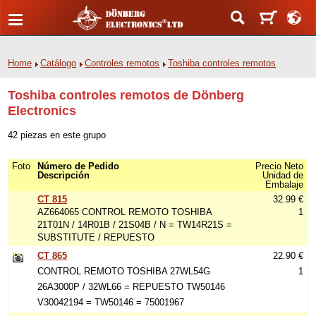
Home
Catálogo
Controles remotos
Toshiba controles remotos
Toshiba controles remotos de Dönberg
Electronics
42 piezas en este grupo
Foto
Número de Pedido
Precio Neto
Descripción
Unidad de
Embalaje
CT 815
32.99 €
AZ664065 CONTROL REMOTO TOSHIBA
1
21T01N / 14R01B / 21S04B / N = TW14R21S =
SUBSTITUTE / REPUESTO
CT 865
22.90 €
CONTROL REMOTO TOSHIBA 27WL54G
1
26A3000P / 32WL66 = REPUESTO TW50146
V30042194 = TW50146 = 75001967