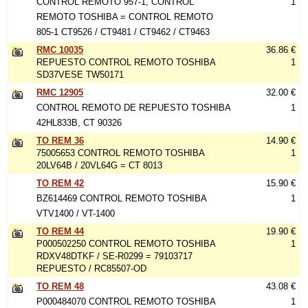
CONTROL REMOTO 957-1, CONTROL
1
REMOTO TOSHIBA = CONTROL REMOTO
805-1 CT9526 / CT9481 / CT9462 / CT9463
RMC 10035
36.86 €
REPUESTO CONTROL REMOTO TOSHIBA
1
SD37VESE TW50171
RMC 12905
32.00 €
CONTROL REMOTO DE REPUESTO TOSHIBA
1
42HL833B, CT 90326
TO REM 36
14.90 €
75005653 CONTROL REMOTO TOSHIBA
1
20LV64B / 20VL64G = CT 8013
TO REM 42
15.90 €
BZ614469 CONTROL REMOTO TOSHIBA
1
VTV1400 / VT-1400
TO REM 44
19.90 €
P000502250 CONTROL REMOTO TOSHIBA
1
RDXV48DTKF / SE-R0299 = 79103717
REPUESTO / RC85507-OD
TO REM 48
43.08 €
P000484070 CONTROL REMOTO TOSHIBA
1