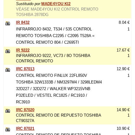
Sustituido por:
MADE4YOU KI2
VÉASE MADE4YOU KI2 CONTROL REMOTO
TOSHIBA 2878DG
IR 8432
8.04 €
INFRARROJO 8432, T534 / 535 CONTROL
1
REMOTO TOSHIBA C2295 / C2095 T528A =
CONTROL REMOTO 804 / C2695TI
IR 9222
17.67 €
INFRARROJO 9222, VC73 / 8O TOSHIBA
1
CONTROL REMOTO
IRC 87013
12.90 €
CONTROL REMOTO FINLUX 22FL850V
1
TOSHIBA 32W1333B / NM3297M4 / 3298LEDM4
32D227 / 32D272 / WALKER WP3215VNB
P32ELED / VESTEL RC1825 / RC1910 /
RC3910
IRC 87020
14.90 €
CONTROL REMOTO DE REPUESTO TOSHIBA
1
CT90327A
IRC 87021
10.90 €