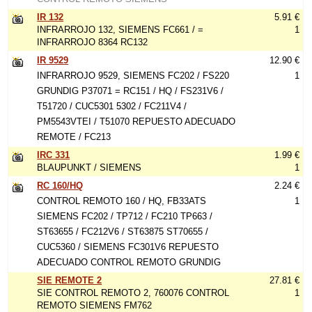
IR 132
5.91 €
INFRARROJO 132, SIEMENS FC661 / =
1
INFRARROJO 8364 RC132
IR 9529
12.90 €
INFRARROJO 9529, SIEMENS FC202 / FS220
1
GRUNDIG P37071 = RC151 / HQ / FS231V6 /
T51720 / CUC5301 5302 / FC211V4 /
PM5543VTEI / T51070 REPUESTO ADECUADO
REMOTE / FC213
IRC 331
1.99 €
BLAUPUNKT / SIEMENS
1
RC 160/HQ
2.24 €
CONTROL REMOTO 160 / HQ, FB33ATS
1
SIEMENS FC202 / TP712 / FC210 TP663 /
ST63655 / FC212V6 / ST63875 ST70655 /
CUC5360 / SIEMENS FC301V6 REPUESTO
ADECUADO CONTROL REMOTO GRUNDIG
SIE REMOTE 2
27.81 €
SIE CONTROL REMOTO 2, 760076 CONTROL
1
REMOTO SIEMENS FM762