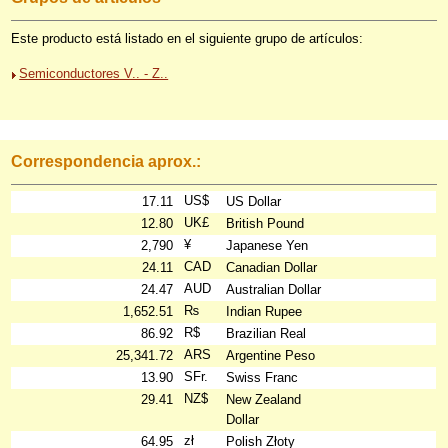
Este producto está listado en el siguiente grupo de artículos:
Semiconductores V.. - Z..
Correspondencia aprox.:
US$
17.11
US Dollar
UK£
12.80
British Pound
¥
2,790
Japanese Yen
CAD
24.11
Canadian Dollar
AUD
24.47
Australian Dollar
₨
1,652.51
Indian Rupee
R$
86.92
Brazilian Real
ARS
25,341.72
Argentine Peso
SFr.
13.90
Swiss Franc
NZ$
29.41
New Zealand
Dollar
zł
64.95
Polish Złoty