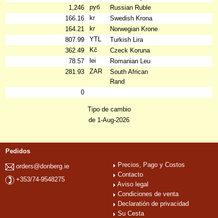
руб
1,246
Russian Ruble
kr
166.16
Swedish Krona
kr
164.21
Norwegian Krone
YTL
807.99
Turkish Lira
Kč
362.49
Czeck Koruna
lei
78.57
Romanian Leu
ZAR
281.93
South African
Rand
0
Tipo de cambio
de 1-Aug-2026
Pedidos
Precios, Pago y Costos
orders@donberg.ie
Contacto
+353/74-9548275
Aviso legal
Condiciones de venta
Declaratión de privacidad
Su Cesta