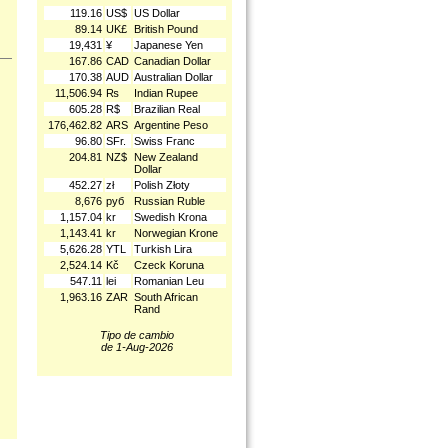
119.16
US$
US Dollar
89.14
UK£
British Pound
19,431
¥
Japanese Yen
167.86
CAD
Canadian Dollar
170.38
AUD
Australian Dollar
11,506.94
₨
Indian Rupee
605.28
R$
Brazilian Real
176,462.82
ARS
Argentine Peso
96.80
SFr.
Swiss Franc
204.81
NZ$
New Zealand
Dollar
452.27
zł
Polish Złoty
8,676
руб
Russian Ruble
1,157.04
kr
Swedish Krona
1,143.41
kr
Norwegian Krone
5,626.28
YTL
Turkish Lira
2,524.14
Kč
Czeck Koruna
547.11
lei
Romanian Leu
1,963.16
ZAR
South African
Rand
Tipo de cambio
de 1-Aug-2026