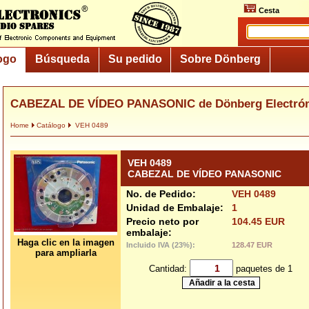
Cesta
ogo
Búsqueda
Su pedido
Sobre Dönberg
CABEZAL DE VÍDEO PANASONIC de Dönberg Electrón
Home
Catálogo
VEH 0489
VEH 0489
CABEZAL DE VÍDEO PANASONIC
No. de Pedido:
VEH 0489
Unidad de Embalaje:
1
Precio neto por
104.45 EUR
embalaje:
Haga clic en la imagen
Incluido IVA (23%):
128.47 EUR
para ampliarla
Cantidad:
paquetes de 1