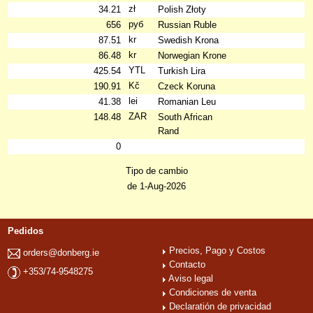
zł
34.21
Polish Złoty
руб
656
Russian Ruble
kr
87.51
Swedish Krona
kr
86.48
Norwegian Krone
YTL
425.54
Turkish Lira
Kč
190.91
Czeck Koruna
lei
41.38
Romanian Leu
ZAR
148.48
South African
Rand
0
Tipo de cambio
de 1-Aug-2026
Pedidos
Precios, Pago y Costos
orders@donberg.ie
Contacto
+353/74-9548275
Aviso legal
Condiciones de venta
Declaratión de privacidad