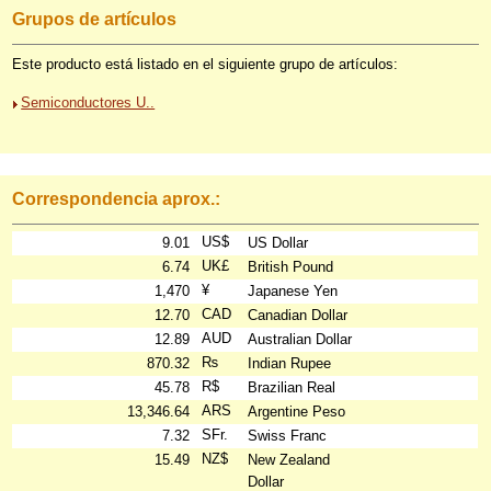
Grupos de artículos
Este producto está listado en el siguiente grupo de artículos:
Semiconductores U..
Correspondencia aprox.:
US$
9.01
US Dollar
UK£
6.74
British Pound
¥
1,470
Japanese Yen
CAD
12.70
Canadian Dollar
AUD
12.89
Australian Dollar
₨
870.32
Indian Rupee
R$
45.78
Brazilian Real
ARS
13,346.64
Argentine Peso
SFr.
7.32
Swiss Franc
NZ$
15.49
New Zealand
Dollar