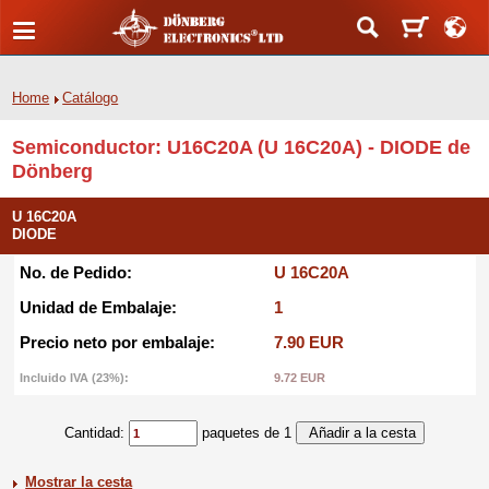
Home
Catálogo
Semiconductor: U16C20A (U 16C20A) - DIODE de
Dönberg
U 16C20A
DIODE
No. de Pedido:
U 16C20A
Unidad de Embalaje:
1
Precio neto por embalaje:
7.90 EUR
Incluido IVA (23%):
9.72 EUR
Cantidad:
paquetes de 1
Mostrar la cesta