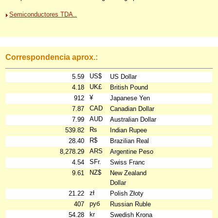
Semiconductores TDA..
Correspondencia aprox.:
US$
5.59
US Dollar
UK£
4.18
British Pound
¥
912
Japanese Yen
CAD
7.87
Canadian Dollar
AUD
7.99
Australian Dollar
₨
539.82
Indian Rupee
R$
28.40
Brazilian Real
ARS
8,278.29
Argentine Peso
SFr.
4.54
Swiss Franc
NZ$
9.61
New Zealand
Dollar
zł
21.22
Polish Złoty
руб
407
Russian Ruble
kr
54.28
Swedish Krona