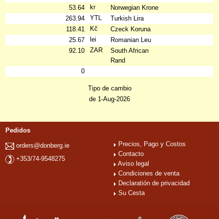
kr
53.64
Norwegian Krone
YTL
263.94
Turkish Lira
Kč
118.41
Czeck Koruna
lei
25.67
Romanian Leu
ZAR
92.10
South African
Rand
0
Tipo de cambio
de 1-Aug-2026
Pedidos
Precios, Pago y Costos
orders@donberg.ie
Contacto
+353/74-9548275
Aviso legal
Condiciones de venta
Declaratión de privacidad
Su Cesta