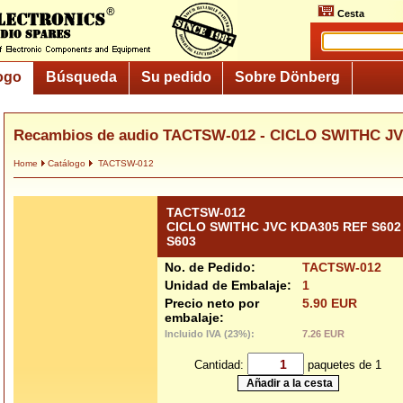
Cesta
ogo
Búsqueda
Su pedido
Sobre Dönberg
Recambios de audio TACTSW-012 - CICLO SWITHC JV
Home
Catálogo
TACTSW-012
TACTSW-012
CICLO SWITHC JVC KDA305 REF S602
S603
No. de Pedido:
TACTSW-012
Unidad de Embalaje:
1
Precio neto por
5.90 EUR
embalaje:
Incluido IVA (23%):
7.26 EUR
Cantidad:
paquetes de 1