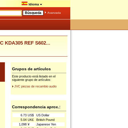
Idioma
Avanzada
C KDA305 REF S602...
Grupos de artículos
Este producto está listado en el
siguiente grupo de artículos:
JVC piezas de recambio audio
Correspondencia aprox.:
6.73
US$
US Dollar
5.04
UK£
British Pound
1,098
¥
Japanese Yen