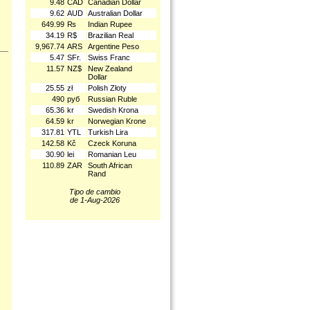
9.48
CAD
Canadian Dollar
9.62
AUD
Australian Dollar
649.99
₨
Indian Rupee
34.19
R$
Brazilian Real
9,967.74
ARS
Argentine Peso
5.47
SFr.
Swiss Franc
11.57
NZ$
New Zealand
Dollar
25.55
zł
Polish Złoty
490
руб
Russian Ruble
65.36
kr
Swedish Krona
64.59
kr
Norwegian Krone
317.81
YTL
Turkish Lira
142.58
Kč
Czeck Koruna
30.90
lei
Romanian Leu
110.89
ZAR
South African
Rand
Tipo de cambio
de 1-Aug-2026