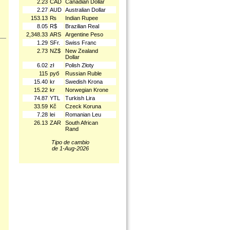
2.23
CAD
Canadian Dollar
2.27
AUD
Australian Dollar
153.13
₨
Indian Rupee
8.05
R$
Brazilian Real
2,348.33
ARS
Argentine Peso
1.29
SFr.
Swiss Franc
2.73
NZ$
New Zealand
Dollar
6.02
zł
Polish Złoty
115
руб
Russian Ruble
15.40
kr
Swedish Krona
15.22
kr
Norwegian Krone
74.87
YTL
Turkish Lira
33.59
Kč
Czeck Koruna
7.28
lei
Romanian Leu
26.13
ZAR
South African
Rand
Tipo de cambio
de 1-Aug-2026