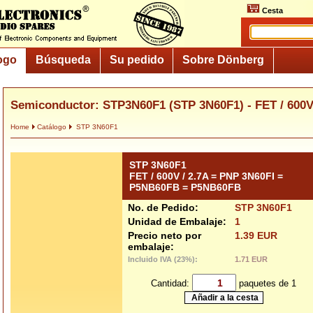
Cesta
ogo
Búsqueda
Su pedido
Sobre Dönberg
Semiconductor: STP3N60F1 (STP 3N60F1) - FET / 600V /
Home
Catálogo
STP 3N60F1
STP 3N60F1
FET / 600V / 2.7A = PNP 3N60FI =
P5NB60FB = P5NB60FB
No. de Pedido:
STP 3N60F1
Unidad de Embalaje:
1
Precio neto por
1.39 EUR
embalaje:
Incluido IVA (23%):
1.71 EUR
Cantidad:
paquetes de 1