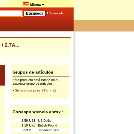
Idioma
Avanzada
 2.7A...
Grupos de artículos
Este producto está listado en el
siguiente grupo de artículos:
Semiconductores STK.. - SZ..
Correspondencia aprox.:
1.59
US$
US Dollar
1.19
UK£
British Pound
259
¥
Japanese Yen