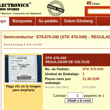
Cesta
ogo
Búsqueda
Su pedido
Sobre Dönberg
Semiconductor: STK470-040 (STK 470-040) - REGUL
Home
Catálogo
STK 470-040
STK 470-040
REGULADOR DE VOLTAJE
No. de Pedido:
STK 470-040
Unidad de Embalaje:
1
Precio neto por
21.96 EUR
embalaje:
Haga clic en la imagen
Incluido IVA (23%):
27.01 EUR
para ampliarla
Cantidad:
paquetes de 1