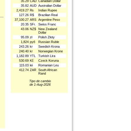
35.29
CAD
Canadian Dollar
35.82
AUD
Australian Dollar
2,419.27
₨
Indian Rupee
127.26
R$
Brazilian Real
37,100.27
ARS
Argentine Peso
20.35
SFr.
Swiss Franc
43.06
NZ$
New Zealand
Dollar
95.09
zł
Polish Złoty
1,824
руб
Russian Ruble
243.26
kr
Swedish Krona
240.40
kr
Norwegian Krone
1,182.89
YTL
Turkish Lira
530.69
Kč
Czeck Koruna
115.03
lei
Romanian Leu
412.74
ZAR
South African
Rand
Tipo de cambio
de 1-Aug-2026