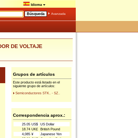
Idioma
Avanzada
ADOR DE VOLTAJE
Grupos de artículos
Este producto está listado en el
siguiente grupo de artículos:
Semiconductores STK.. - SZ..
Correspondencia aprox.:
25.05
US$
US Dollar
18.74
UK£
British Pound
4,085
¥
Japanese Yen