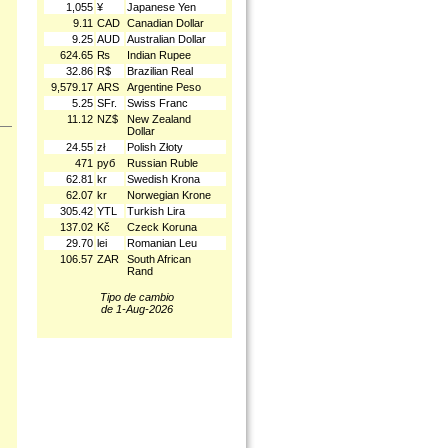
1,055
¥
Japanese Yen
9.11
CAD
Canadian Dollar
9.25
AUD
Australian Dollar
624.65
₨
Indian Rupee
32.86
R$
Brazilian Real
9,579.17
ARS
Argentine Peso
5.25
SFr.
Swiss Franc
11.12
NZ$
New Zealand
Dollar
24.55
zł
Polish Złoty
471
руб
Russian Ruble
62.81
kr
Swedish Krona
62.07
kr
Norwegian Krone
305.42
YTL
Turkish Lira
137.02
Kč
Czeck Koruna
29.70
lei
Romanian Leu
106.57
ZAR
South African
Rand
Tipo de cambio
de 1-Aug-2026