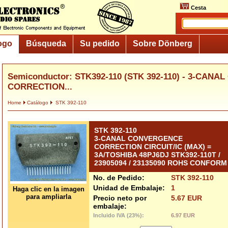
Cesta
ogo
Búsqueda
Su pedido
Sobre Dönberg
Semiconductor: STK392-110 (STK 392-110) - 3-CA
CORRECTION...
Home
Catálogo
STK 392-110
STK 392-110
3-CANAL CONVERGENCE
CORRECTION CIRCUIT/IC (MAX) =
3A/TOSHIBA 48PJ6DJ STK392-110T /
23905094 / 23135090 ROHS CONFORM
No. de Pedido:
STK 392-110
Unidad de Embalaje:
1
Haga clic en la imagen
para ampliarla
Precio neto por
5.67 EUR
embalaje:
Incluido IVA (23%):
6.97 EUR