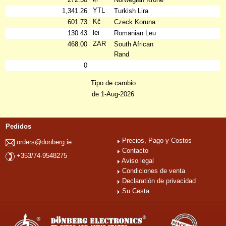
YTL
1,341.26
Turkish Lira
Kč
601.73
Czeck Koruna
lei
130.43
Romanian Leu
ZAR
468.00
South African
Rand
0
Tipo de cambio
de 1-Aug-2026
Pedidos
Precios, Pago y Costos
orders@donberg.ie
Contacto
+353/74-9548275
Aviso legal
Condiciones de venta
Declaratión de privacidad
Su Cesta