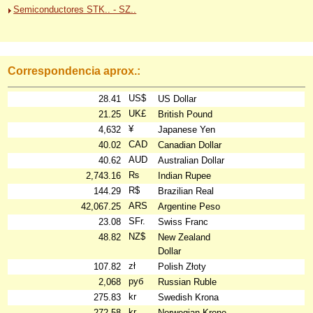
Semiconductores STK.. - SZ..
Correspondencia aprox.:
US$
28.41
US Dollar
UK£
21.25
British Pound
¥
4,632
Japanese Yen
CAD
40.02
Canadian Dollar
AUD
40.62
Australian Dollar
₨
2,743.16
Indian Rupee
R$
144.29
Brazilian Real
ARS
42,067.25
Argentine Peso
SFr.
23.08
Swiss Franc
NZ$
48.82
New Zealand
Dollar
zł
107.82
Polish Złoty
руб
2,068
Russian Ruble
kr
275.83
Swedish Krona
kr
272.58
Norwegian Krone