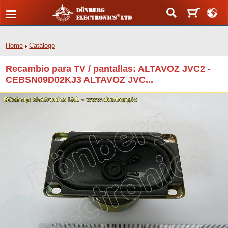
Home
Catálogo
Recambio para TV / pantallas: ALTAVOZ JVC2 -
CEBSN09D02KJ3 ALTAVOZ JVC...