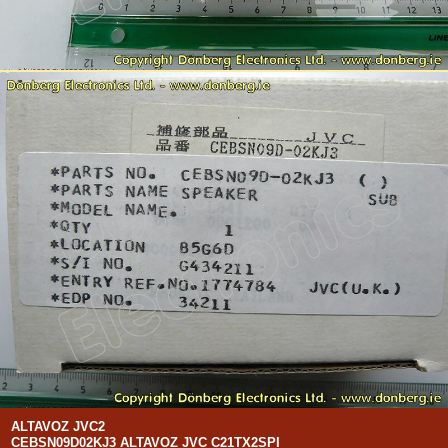
ALTAVOZ JVC2
CEBSN09D02KJ3 ALTAVOZ JVC C21TX2SPI