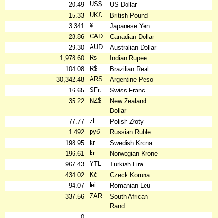
US$
20.49
US Dollar
UK£
15.33
British Pound
¥
3,341
Japanese Yen
CAD
28.86
Canadian Dollar
AUD
29.30
Australian Dollar
₨
1,978.60
Indian Rupee
R$
104.08
Brazilian Real
ARS
30,342.48
Argentine Peso
SFr.
16.65
Swiss Franc
NZ$
35.22
New Zealand
Dollar
zł
77.77
Polish Złoty
руб
1,492
Russian Ruble
kr
198.95
Swedish Krona
kr
196.61
Norwegian Krone
YTL
967.43
Turkish Lira
Kč
434.02
Czeck Koruna
lei
94.07
Romanian Leu
ZAR
337.56
South African
Rand
0