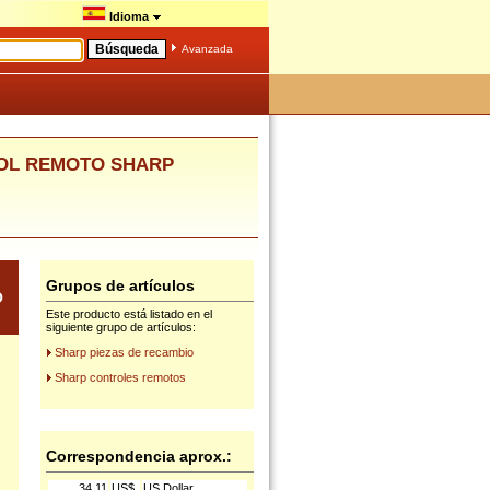
Idioma
Avanzada
ROL REMOTO SHARP
Grupos de artículos
O
Este producto está listado en el
siguiente grupo de artículos:
Sharp piezas de recambio
Sharp controles remotos
Correspondencia aprox.:
34.11
US$
US Dollar