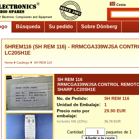
Cesta
ogo
Búsqueda
Su pedido
Sobre Dönberg
SHREM116 (SH REM 116) - RRMCGA339WJSA CONT
LC20SH1E
Home
Catálogo
SH REM 116
SH REM 116
RRMCGA339WJSA CONTROL REMOT
SHARP LC20SH1E
No. de Pedido:
SH REM 116
Unidad de Embalaje:
1
Precio neto por
29.90 EUR
embalaje:
Incluido IVA (23%):
36.78 EUR
Cantidad:
paquetes de 1