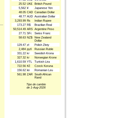
25.52
UK£
British Pound
5,562
¥
Japanese Yen
48.05
CAD
Canadian Dollar
48.77
AUD
Australian Dollar
3,293.99
₨
Indian Rupee
173.27
R$
Brazilian Real
50,514.49
ARS
Argentine Peso
27.71
SFr.
Swiss Franc
58.63
NZ$
New Zealand
Dollar
129.47
zł
Polish Złoty
2,484
руб
Russian Ruble
331.22
kr
Swedish Krona
327.32
kr
Norwegian Krone
1,610.59
YTL
Turkish Lira
722.56
Kč
Czeck Koruna
156.62
lei
Romanian Leu
561.98
ZAR
South African
Rand
Tipo de cambio
de 1-Aug-2026